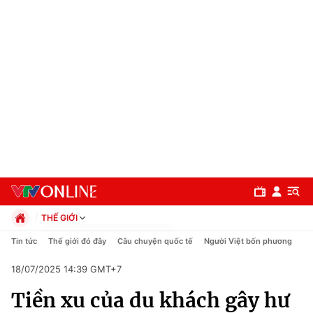
THẾ GIỚI
Chính trị
Tin tức
Thế giới đó đây
Câu chuyện quốc tế
Người Việt bốn phương
Xã hội
18/07/2025 14:39 GMT+7
Pháp luật
Chuyên mục
Kinh tế
Tiền xu của du khách gây hư
Thể thao