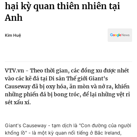
Chính trị
hại kỳ quan thiên nhiên tại
Truyền hình
Anh
Văn hóa - Giải trí
Xã hội
Y tế
Đời sống
Kim Huệ
Pháp luật
Công nghệ
Giáo dục
Y tế
VTV.vn - Theo thời gian, các đồng xu được nhét
Thế giới
vào các kẽ đá tại Di sản Thế giới Giant's
Tin tức
Causeway đã bị oxy hóa, ăn mòn và nở ra, khiến
Kinh tế
những phiến đá bị bong tróc, để lại những vệt rỉ
Thế giới đó đây
sét xấu xí.
Tài chính
Dữ liệu và đời sống
Câu chuyện quốc tế
Thị trường
Giant's Causeway - tạm dịch là "Con đường của người
Truyền hình
Góc doanh nghiệp
khổng lồ" - là một kỳ quan nổi tiếng ở Bắc Ireland,