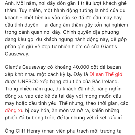
Phim VTV
Anh. Mỗi năm, nơi đây đón gần 1 triệu lượt khách ghé
Giải trí
thăm. Tuy nhiên, một hành động tưởng là nhỏ của du
Hậu trường
khách - nhét tiền xu vào các kẽ đá để cầu may hay
Điện ảnh
Đời sống
cầu tình duyên - lại đang âm thầm gây tổn hại nghiêm
Nhân vật
Âm nhạc
trọng cảnh quan nơi đây. Chính quyền địa phương
Du lịch
Khán giả
đang kêu gọi du khách ngưng hành động này, để góp
Giáo dục
Sao
phần gìn giữ vẻ đẹp tự nhiên hiếm có của Giant's
Làm đẹp
Giải sao mai
Causeway.
Tuyển sinh
Công nghệ
Chất lượng cuộc sống
Học trực tuyến
Giant's Causeway có khoảng 40.000 cột đá bazan
Hitech Công nghệ tương lai
xếp khít nhau một cách kỳ lạ. Đây là
Di sản Thế giới
Giao lưu trực tuyến
được UNESCO xếp hạng đầu tiên của Bắc Ireland.
Sản phẩm
Trong nhiều năm qua, du khách đã nhét hàng nghìn
Lịch phát sóng
Thị trường
đồng xu vào các kẽ đá tại đây với mong muốn cầu
may hoặc cầu tình yêu. Thế nhưng, theo thời gian, các
Tư vấn
đồng xu
bị oxy hóa, ăn mòn và nở ra, khiến những
Chuyên mục khác
phiến đá bị bong tróc, để lại những vệt rỉ sét xấu xí.
Emagazine
Podcast
Ông Cliff Henry (nhân viên phụ trách môi trường tại