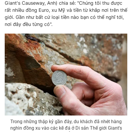
Giant's Causeway, Anh) chia sẻ: "Chúng tôi thu được
Photo
Infographic
rất nhiều đồng Euro, xu Mỹ và tiền từ khắp nơi trên thế
giới. Gần như bất cứ loại tiền nào bạn có thể nghĩ tới,
nơi đây đều từng có".
Video
Shorts video
VTV Money
VTV Thể thao
VTV Sức khoẻ
Bất động sản
Thị trường 24h
Tấm lòng Việt
VTV4
Vươn mình bằng AI
VTV9
VTV8
Trong những thập kỷ gần đây, du khách đã nhét hàng
nghìn đồng xu vào các kẽ đá ở Di sản Thế giới Giant's
Liên hệ tòa soạn
English