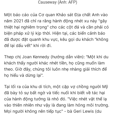
Causeway (Ảnh: AFP)
Một báo cáo của Cơ quan Khảo sát Địa chất Anh vào
năm 2021 đã chỉ ra rằng hành động nhét xu này "gây
THỜI BÁO VTV
thiệt hại nghiêm trọng" cho các cột đá và cần phải có
biện pháp xử lý kịp thời. Hiện tại, các biển cảnh báo
đã được đặt quanh khu vực, kêu gọi du khách "không
để lại dấu vết" khi rời đi.
Theo dõi báo trên
Thep chị Joan Kennedy (hướng dẫn viên): "Một khi du
khách thấy người khác nhét tiền, họ cũng muốn làm
Cơ quan chủ quản:
Đài Truyền hình Việt Nam
theo. Giờ đây, chúng tôi luôn nhẹ nhàng giải thích để
Cơ quan báo chí:
Thời báo VTV
họ hiểu và dừng lại".
Giấy phép hoạt động báo in và báo điện tử số 483/GP-BTTTT
cấp ngày 29/12/2023
Tại lối ra của khu di tích, một cặp vợ chồng người Mỹ
Tổng Biên tập:
Vũ Thanh Thủy
đã bày tỏ sự bất ngờ và tiếc nuối khi biết về tác hại
Phó Tổng Biên tập:
của hành động tưởng là nhỏ đó. "Việc nhét vật thể lạ
Nguyễn Thị Mỹ Hạnh, Phạm Quốc Thắng,
Nguyễn Trọng Ninh
vào thiên nhiên như vậy là đang làm hỏng môi trường.
Tổng đài VTV:
024.38 355 931 - 024.38 355 932
Mọi người không nên tiếp tục" - bà Geri Lewis (du