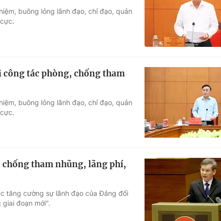
hiệm, buông lỏng lãnh đạo, chỉ đạo, quản
Góc ảnh
 cực.
Giáo dục
Công nghệ
Tuyển sinh
Hitech Công ng
ới công tác phòng, chống tham
Học trực tuyến
Sản phẩm
hiệm, buông lỏng lãnh đạo, chỉ đạo, quản
g
Thị trường
 cực.
Tư vấn
, chống tham nhũng, lãng phí,
tục tăng cường sự lãnh đạo của Đảng đối
 giai đoạn mới".