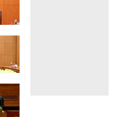
Liên hệ toà soạn
hệ tương lai