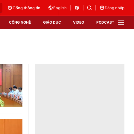
Cổng thông tin
English
Đăng nhập
CÔNG NGHỆ
GIÁO DỤC
VIDEO
PODCAST
VTV Money
VTV Thể thao
VTV Sức khoẻ
Bất động sản
Thị trường 24h
Tấm lòng Việt
Vươn mình bằng AI
VTV4
VTV8
VTV9
Lịch phát sóng
Giao lưu trực tuyến
Sự kiện