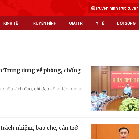
Truyền hình trực tuyến
KINH TẾ
TRUYỀN HÌNH
GIẢI TRÍ
Y TẾ
ĐỜI SỐNG
Pháp luật
Y tế
Truyền hình
Multimedia
ạo Trung ương về phòng, chống
Phim VTV
Video
Hậu trường
Shorts video
ực tiếp lãnh đạo, chỉ đạo công tác phòng,
Nhân vật
Podcast
Khán giả
EMagazine
Giải sao mai
Photo
trách nhiệm, bao che, cản trở
Infographic