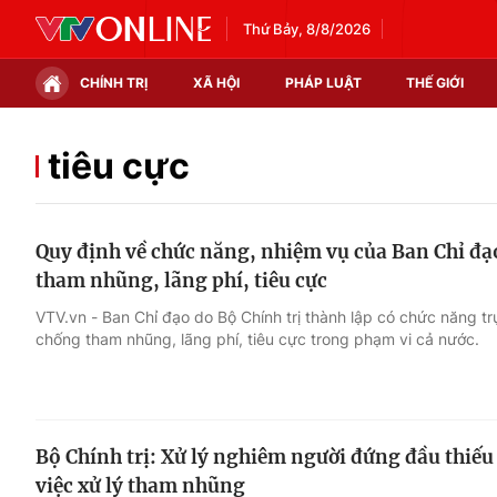
Thứ Bảy, 8/8/2026
CHÍNH TRỊ
XÃ HỘI
PHÁP LUẬT
THẾ GIỚI
Chính trị
Xã hội
tiêu cực
Thế giới
Kinh tế
Quy định về chức năng, nhiệm vụ của Ban Chỉ đ
Tin tức
Tài chính
tham nhũng, lãng phí, tiêu cực
Thế giới đó đây
Thị trường
VTV.vn - Ban Chỉ đạo do Bộ Chính trị thành lập có chức năng tr
chống tham nhũng, lãng phí, tiêu cực trong phạm vi cả nước.
Câu chuyện quốc tế
Góc doanh nghiệp
Dữ liệu và đời sống
Bộ Chính trị: Xử lý nghiêm người đứng đầu thiếu 
việc xử lý tham nhũng