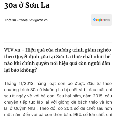
Chính trị
30a ở Sơn La
Truyền hình
Văn hóa - Giải trí
Xã hội
Y tế
Thời sự - thoisuvtv@vtv.vn
Đời sống
Pháp luật
Công nghệ
Giáo dục
Y tế
VTV.vn - Hiệu quả của chương trình giảm nghèo
theo Quyết định 30a tại Sơn La thực chất như thế
Thế giới
nào khi chính quyền nói hiệu quả còn người dân
lại bảo không?
Tin tức
Kinh tế
Thế giới đó đây
Tháng 11/2013, hàng loạt con bò được đầu tư theo
Tài chính
chương trình 30a ở Mường La bị chết vì bị đau mắt chỉ
Dữ liệu và đời sống
Câu chuyện quốc tế
sau ít ngày về với bà con. Sau hai năm, năm 2015, câu
Thị trường
chuyện tiếp tục lặp lại với giống dê bách thảo và lợn
Truyền hình
Góc doanh nghiệp
lai ở Quỳnh Nhai. Theo đó, có 20% số dê chết sau hơn
một năm đến với bà con thôn bản, 99% số lợn chết chỉ