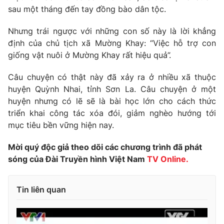
Phim VTV
sau một tháng đến tay đồng bào dân tộc.
Giải trí
Hậu trường
Nhưng trái ngược với những con số này là lời khẳng
Điện ảnh
Đời sống
Nhân vật
định của chủ tịch xã Mường Khay: “Việc hỗ trợ con
Âm nhạc
giống vật nuôi ở Mường Khay rất hiệu quả”.
Du lịch
Khán giả
Giáo dục
Sao
Câu chuyện có thật này đã xảy ra ở nhiều xã thuộc
Làm đẹp
Giải sao mai
huyện Quỳnh Nhai, tỉnh Sơn La. Câu chuyện ở một
Tuyển sinh
Công nghệ
Chất lượng cuộc sống
huyện nhưng có lẽ sẽ là bài học lớn cho cách thức
Học trực tuyến
triển khai công tác xóa đói, giảm nghèo hướng tới
Hitech Công nghệ tương lai
mục tiêu bền vững hiện nay.
Giao lưu trực tuyến
Sản phẩm
Mời quý độc giả theo dõi các chương trình đã phát
Lịch phát sóng
Thị trường
sóng của Đài Truyền hình Việt Nam
TV Online.
Tư vấn
Tin liên quan
Chuyên mục khác
Emagazine
Podcast