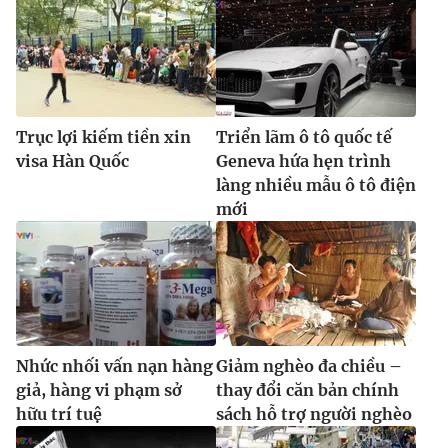
Ðiện thoại Thời báo VTV:
024.66 897 897
Email:
toasoan@vtv.vn
Liên hệ quảng cáo:
024-7300.7108
Trục lợi kiếm tiền xin
Triển lãm ô tô quốc tế
visa Hàn Quốc
Geneva hứa hẹn trình
làng nhiều mẫu ô tô điện
mới
® Cấm sao chép dưới mọi hình thức nếu không có sự chấp
Nhức nhối vấn nạn hàng
Giảm nghèo đa chiều –
thuận bằng văn bản. Ghi rõ nguồn VTV.vn khi phát hành lại
giả, hàng vi phạm sở
thay đổi căn bản chính
thông tin từ website này.
hữu trí tuệ
sách hỗ trợ người nghèo