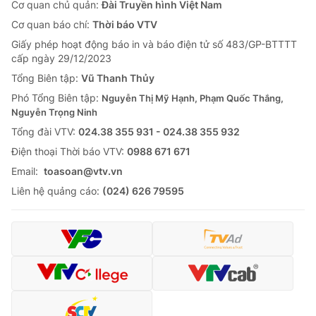
Cơ quan chủ quản:
Đài Truyền hình Việt Nam
Cơ quan báo chí:
Thời báo VTV
Giấy phép hoạt động báo in và báo điện tử số 483/GP-BTTTT
cấp ngày 29/12/2023
Tổng Biên tập:
Vũ Thanh Thủy
Phó Tổng Biên tập:
Nguyễn Thị Mỹ Hạnh, Phạm Quốc Thắng,
Nguyễn Trọng Ninh
Tổng đài VTV:
024.38 355 931 - 024.38 355 932
Ðiện thoại Thời báo VTV:
0988 671 671
Email:
toasoan@vtv.vn
Liên hệ quảng cáo:
(024) 626 79595