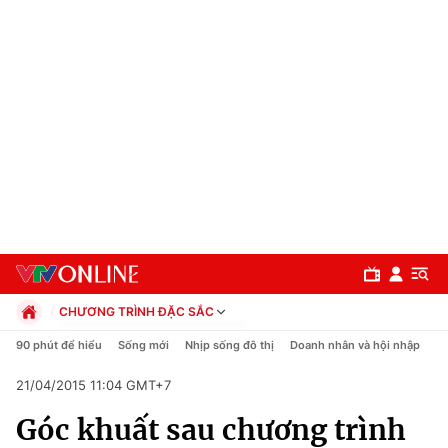
CHƯƠNG TRÌNH ĐẶC SẮC
Chính trị
90 phút để hiểu
Sống mới
Nhịp sống đô thị
Doanh nhân và hội nhập
C
Xã hội
21/04/2015 11:04 GMT+7
Pháp luật
Chuyên mục
Kinh tế
Góc khuất sau chương trình
Thể thao