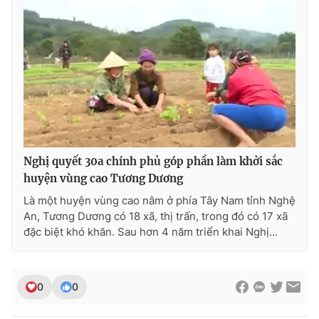
Photo
Infographic
Video
Shorts video
VTV Money
VTV Thể thao
VTV Sức khoẻ
Bất động sản
Nghị quyết 30a chính phủ góp phần làm khởi sắc
huyện vùng cao Tương Dương
Thị trường 24h
Tấm lòng Việt
Là một huyện vùng cao nằm ở phía Tây Nam tỉnh Nghệ
An, Tương Dương có 18 xã, thị trấn, trong đó có 17 xã
VTV4
Vươn mình bằng AI
đặc biệt khó khăn. Sau hơn 4 năm triển khai Nghị...
VTV9
VTV8
0
0
Liên hệ tòa soạn
English