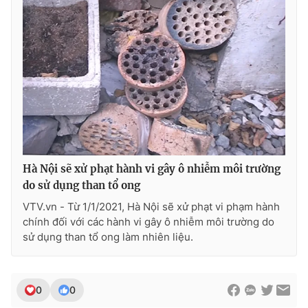
THỜI BÁO VTV
Theo dõi báo trên
Hà Nội sẽ xử phạt hành vi gây ô nhiễm môi trường
Cơ quan chủ quản:
Đài Truyền hình Việt Nam
do sử dụng than tổ ong
Cơ quan báo chí:
Thời báo VTV
VTV.vn - Từ 1/1/2021, Hà Nội sẽ xử phạt vi phạm hành
Giấy phép hoạt động báo in và báo điện tử số 483/GP-BTTTT
chính đối với các hành vi gây ô nhiễm môi trường do
cấp ngày 29/12/2023
sử dụng than tổ ong làm nhiên liệu.
Tổng Biên tập:
Vũ Thanh Thủy
Phó Tổng Biên tập:
Nguyễn Thị Mỹ Hạnh, Phạm Quốc Thắng,
Nguyễn Trọng Ninh
0
0
Tổng đài VTV:
024.38 355 931 - 024.38 355 932