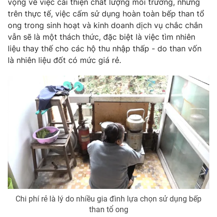
vọng về việc cải thiện chất lượng môi trường, nhưng
Phim VTV
Giải trí
trên thực tế, việc cấm sử dụng hoàn toàn bếp than tổ
Hậu trường
ong trong sinh hoạt và kinh doanh dịch vụ chắc chắn
Điện ảnh
vẫn sẽ là một thách thức, đặc biệt là việc tìm nhiên
Đời sống
Nhân vật
liệu thay thế cho các hộ thu nhập thấp - do than vốn
Âm nhạc
Du lịch
là nhiên liệu đốt có mức giá rẻ.
Khán giả
Giáo dục
Sao
Làm đẹp
Giải sao mai
Tuyển sinh
Công nghệ
Chất lượng cuộc sống
Học trực tuyến
Hitech Công nghệ tương lai
Giao lưu trực tuyến
Sản phẩm
Lịch phát sóng
Thị trường
Tư vấn
Chuyên mục khác
Chi phí rẻ là lý do nhiều gia đình lựa chọn sử dụng bếp
Emagazine
Podcast
than tổ ong