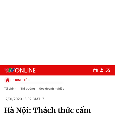
KINH TẾ
Chính trị
Tài chính
Thị trường
Góc doanh nghiệp
Xã hội
17/01/2020 13:02 GMT+7
Pháp luật
Chuyên mục
Kinh tế
Hà Nội: Thách thức cấm
Thể thao