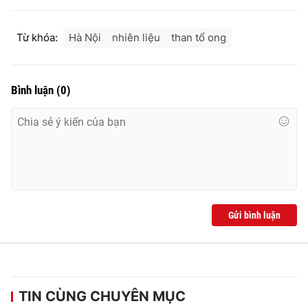
Ðiện thoại Thời báo VTV:
024.66 897 897
Email:
toasoan@vtv.vn
Từ khóa:
Hà Nội
nhiên liệu
than tổ ong
Liên hệ quảng cáo:
024-7300.7108
Bình luận
(
0
)
Gửi bình luận
® Cấm sao chép dưới mọi hình thức nếu không có sự chấp
thuận bằng văn bản. Ghi rõ nguồn VTV.vn khi phát hành lại
thông tin từ website này.
TIN CÙNG CHUYÊN MỤC