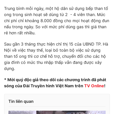
Photo
Infographic
Trung bình mỗi ngày, một hộ dân sử dụng bếp than tổ
ong trong sinh hoạt sẽ dùng từ 2 - 4 viên than. Mức
chi phí chỉ khoảng 8.000 đồng cho mọi hoạt động đun
Video
Shorts video
nấu trong ngày. So với mức phí dùng gas thì giá than
rẻ hơn rất nhiều.
VTV Money
VTV Thể thao
Sau gần 3 tháng thực hiện chỉ thị 15 của UBND TP. Hà
Nội về việc thay thế, loại bỏ toàn bộ việc sử dụng
VTV Sức khoẻ
Bất động sản
than tổ ong thì cơ chế hỗ trợ, chuyển đổi cho các hộ
gia đình có mức thu nhập thấp vẫn đang được xây
Thị trường 24h
Tấm lòng Việt
dựng.
* Mời quý độc giả theo dõi các chương trình đã phát
VTV4
Vươn mình bằng AI
sóng của Đài Truyền hình Việt Nam trên
TV Online
!
VTV9
VTV8
Tin liên quan
Liên hệ tòa soạn
English