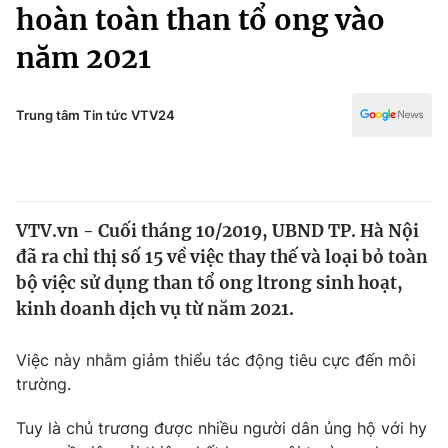
Chính trị
hoàn toàn than tổ ong vào
Truyền hình
năm 2021
Văn hóa - Giải trí
Xã hội
Y tế
Đời sống
Trung tâm Tin tức VTV24
Pháp luật
Công nghệ
Giáo dục
Y tế
VTV.vn - Cuối tháng 10/2019, UBND TP. Hà Nội
Thế giới
đã ra chỉ thị số 15 về việc thay thế và loại bỏ toàn
Tin tức
bộ việc sử dụng than tổ ong ltrong sinh hoạt,
Kinh tế
kinh doanh dịch vụ từ năm 2021.
Thế giới đó đây
Tài chính
Dữ liệu và đời sống
Câu chuyện quốc tế
Việc này nhằm giảm thiểu tác động tiêu cực đến môi
Thị trường
trường.
Truyền hình
Góc doanh nghiệp
Tuy là chủ trương được nhiều người dân ủng hộ với hy