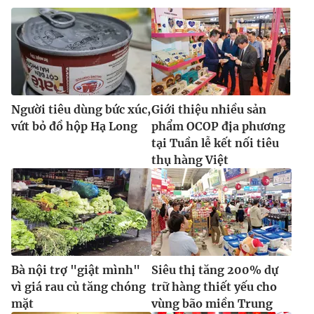
Người tiêu dùng bức xúc,
Giới thiệu nhiều sản
vứt bỏ đồ hộp Hạ Long
phẩm OCOP địa phương
tại Tuần lễ kết nối tiêu
thụ hàng Việt
Bà nội trợ "giật mình"
Siêu thị tăng 200% dự
vì giá rau củ tăng chóng
trữ hàng thiết yếu cho
mặt
vùng bão miền Trung