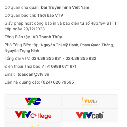
Cơ quan chủ quản:
Đài Truyền hình Việt Nam
Cơ quan báo chí:
Thời báo VTV
Giấy phép hoạt động báo in và báo điện tử số 483/GP-BTTTT
cấp ngày 29/12/2023
Tổng Biên tập:
Vũ Thanh Thủy
Phó Tổng Biên tập:
Nguyễn Thị Mỹ Hạnh, Phạm Quốc Thắng,
Nguyễn Trọng Ninh
Tổng đài VTV:
024.38 355 931 - 024.38 355 932
Ðiện thoại Thời báo VTV:
0988 671 671
Email:
toasoan@vtv.vn
Liên hệ quảng cáo:
(024) 626 79595