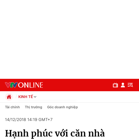
KINH TẾ
Chính trị
Tài chính
Thị trường
Góc doanh nghiệp
Xã hội
14/12/2018 14:19 GMT+7
Pháp luật
Chuyên mục
Kinh tế
Hạnh phúc với căn nhà
Thể thao