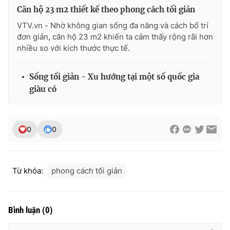
Căn hộ 23 m2 thiết kế theo phong cách tối giản
Photo
Infographic
VTV.vn - Nhờ không gian sống đa năng và cách bố trí
đơn giản, căn hộ 23 m2 khiến ta cảm thấy rộng rãi hơn
Video
Shorts video
nhiều so với kích thước thực tế.
VTV Money
VTV Thể thao
Sống tối giản - Xu hướng tại một số quốc gia
giàu có
VTV Sức khoẻ
Bất động sản
0
0
Thị trường 24h
Tấm lòng Việt
VTV4
Vươn mình bằng AI
Từ khóa:
phong cách tối giản
VTV9
VTV8
Bình luận
(
0
)
Liên hệ tòa soạn
English