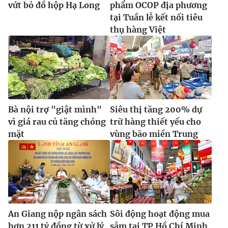
vứt bỏ đồ hộp Hạ Long
phẩm OCOP địa phương
Ðiện thoại Thời báo VTV:
024.66 897 897
tại Tuần lễ kết nối tiêu
Email:
toasoan@vtv.vn
thụ hàng Việt
Liên hệ quảng cáo:
024-7300.7108
Bà nội trợ "giật mình"
Siêu thị tăng 200% dự
vì giá rau củ tăng chóng
trữ hàng thiết yếu cho
mặt
vùng bão miền Trung
® Cấm sao chép dưới mọi hình thức nếu không có sự chấp
thuận bằng văn bản. Ghi rõ nguồn VTV.vn khi phát hành lại
thông tin từ website này.
An Giang nộp ngân sách
Sôi động hoạt động mua
hơn 211 tỷ đồng từ xử lý
sắm tại TP Hồ Chí Minh