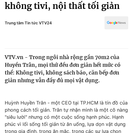
Chính trị
không tivi, nội thất tối giản
Truyền hình
Văn hóa - Giải trí
Xã hội
Y tế
Trung tâm Tin tức VTV24
Đời sống
Pháp luật
Công nghệ
Giáo dục
Y tế
VTV.vn - Trong ngôi nhà rộng gần 70m2 của
Huyền Trân, mọi thứ đều đơn giản hết mức có
Thế giới
thể: Không tivi, không sách báo, căn bếp đơn
giản nhưng vẫn đầy đủ mọi vật dụng.
Tin tức
Kinh tế
Thế giới đó đây
Tài chính
Huỳnh Huyền Trân - một CEO tại TP.HCM là tín đồ của
Dữ liệu và đời sống
Câu chuyện quốc tế
phong cách tối giản. Trân tự nhận mình là một cô nàng
Thị trường
"siêu lười" nhưng có một cuộc sống hạnh phúc. Hạnh
Truyền hình
Góc doanh nghiệp
phúc vì lối sống tối giản từ ăn uống, lựa dọn vật dụng
trong gia đình, trong ăn mặc, trong các sự lựa chọn