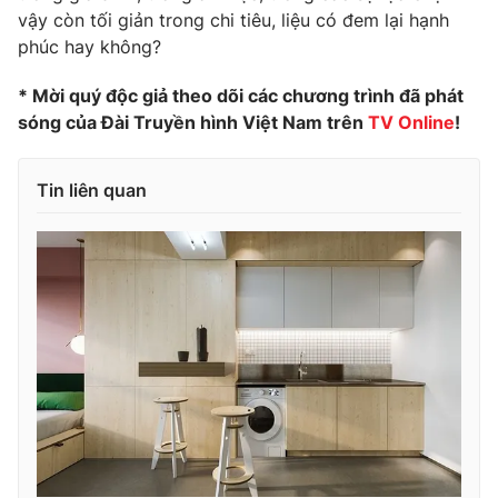
Phim VTV
vậy còn tối giản trong chi tiêu, liệu có đem lại hạnh
Giải trí
phúc hay không?
Hậu trường
Điện ảnh
Đời sống
Nhân vật
* Mời quý độc giả theo dõi các chương trình đã phát
Âm nhạc
sóng của Đài Truyền hình Việt Nam trên
TV Online
!
Du lịch
Khán giả
Giáo dục
Sao
Làm đẹp
Giải sao mai
Tin liên quan
Tuyển sinh
Công nghệ
Chất lượng cuộc sống
Học trực tuyến
Hitech Công nghệ tương lai
Giao lưu trực tuyến
Sản phẩm
Lịch phát sóng
Thị trường
Tư vấn
Chuyên mục khác
Emagazine
Podcast