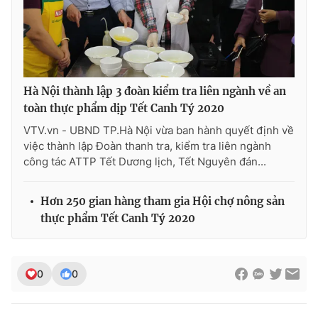
Photo
Infographic
Video
Shorts video
Hà Nội thành lập 3 đoàn kiểm tra liên ngành về an
VTV Money
VTV Thể thao
toàn thực phẩm dịp Tết Canh Tý 2020
VTV.vn - UBND TP.Hà Nội vừa ban hành quyết định về
việc thành lập Đoàn thanh tra, kiểm tra liên ngành
VTV Sức khoẻ
Bất động sản
công tác ATTP Tết Dương lịch, Tết Nguyên đán...
Thị trường 24h
Tấm lòng Việt
Hơn 250 gian hàng tham gia Hội chợ nông sản
thực phẩm Tết Canh Tý 2020
VTV4
Vươn mình bằng AI
VTV9
VTV8
0
0
Liên hệ tòa soạn
English