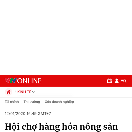
KINH TẾ
Chính trị
Tài chính
Thị trường
Góc doanh nghiệp
Xã hội
12/01/2020 16:49 GMT+7
Pháp luật
Chuyên mục
Kinh tế
Hội chợ hàng hóa nông sản
Thể thao