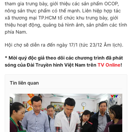
Phim VTV
tham gia trưng bày, giới thiệu các sản phẩm OCOP,
Giải trí
nông sản thực phẩm có thế mạnh. Liên hiệp hợp tác
Hậu trường
xã thương mại TP.HCM tổ chức khu trưng bày, giới
Điện ảnh
Đời sống
thiệu hoạt động, quảng bá hình ảnh, sản phẩm các tỉnh
Nhân vật
Âm nhạc
phía Nam.
Du lịch
Khán giả
Giáo dục
Sao
Hội chợ sẽ diễn ra đến ngày 17/1 (tức 23/12 Âm lịch).
Làm đẹp
Giải sao mai
Tuyển sinh
Công nghệ
* Mời quý độc giả theo dõi các chương trình đã phát
Chất lượng cuộc sống
Học trực tuyến
sóng của Đài Truyền hình Việt Nam trên
TV Online
!
Hitech Công nghệ tương lai
Giao lưu trực tuyến
Sản phẩm
Tin liên quan
Lịch phát sóng
Thị trường
Tư vấn
Chuyên mục khác
Emagazine
Podcast