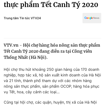
Chính trị
thực phẩm Tết Canh Tý 2020
Truyền hình
Văn hóa - Giải trí
Xã hội
Y tế
Trung tâm Tin tức VTV24
Đời sống
Pháp luật
Công nghệ
Giáo dục
Y tế
VTV.vn - Hội chợ hàng hóa nông sản thực phẩm
Tết Canh Tý 2020 đang diễn ra tại Công viên
Thế giới
Thống Nhất (Hà Nội).
Tin tức
Kinh tế
Hội chợ thu hút khoảng 250 gian hàng của 170 doanh
Thế giới đó đây
nghiệp, hợp tác xã, hộ sản xuất kinh doanh của Hà Nội
Tài chính
và 21 tỉnh, thành phố tham dự với các nhóm hàng
Dữ liệu và đời sống
Câu chuyện quốc tế
nông sản thực phẩm, sản phẩm OCOP, hàng hóa phục
Thị trường
vụ Tết, hoa, cây cảnh các loại…
Truyền hình
Góc doanh nghiệp
Cũng tại hội chợ, các quận, huyện, thị xã của Hà Nội