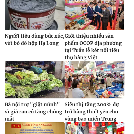
Ðiện thoại Thời báo VTV:
024.66 897 897
Email:
toasoan@vtv.vn
Liên hệ quảng cáo:
024-7300.7108
Người tiêu dùng bức xúc,
Giới thiệu nhiều sản
vứt bỏ đồ hộp Hạ Long
phẩm OCOP địa phương
tại Tuần lễ kết nối tiêu
thụ hàng Việt
Bà nội trợ "giật mình"
Siêu thị tăng 200% dự
® Cấm sao chép dưới mọi hình thức nếu không có sự chấp
thuận bằng văn bản. Ghi rõ nguồn VTV.vn khi phát hành lại
vì giá rau củ tăng chóng
trữ hàng thiết yếu cho
thông tin từ website này.
mặt
vùng bão miền Trung