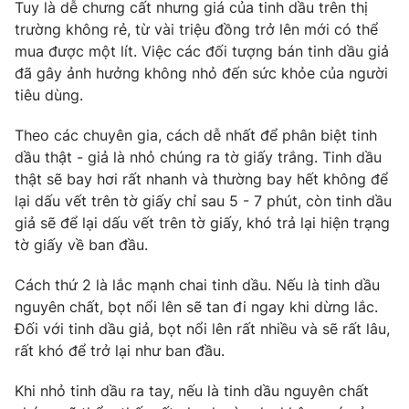
Phim VTV
Tuy là dễ chưng cất nhưng giá của tinh dầu trên thị
Giải trí
trường không rẻ, từ vài triệu đồng trở lên mới có thể
Hậu trường
mua được một lít. Việc các đối tượng bán tinh dầu giả
Điện ảnh
Đời sống
đã gây ảnh hưởng không nhỏ đến sức khỏe của người
Nhân vật
Âm nhạc
tiêu dùng.
Du lịch
Khán giả
Giáo dục
Sao
Theo các chuyên gia, cách dễ nhất để phân biệt tinh
Làm đẹp
Giải sao mai
dầu thật - giả là nhỏ chúng ra tờ giấy trắng. Tinh dầu
Tuyển sinh
Công nghệ
thật sẽ bay hơi rất nhanh và thường bay hết không để
Chất lượng cuộc sống
Học trực tuyến
lại dấu vết trên tờ giấy chỉ sau 5 - 7 phút, còn tinh dầu
Hitech Công nghệ tương lai
giả sẽ để lại dấu vết trên tờ giấy, khó trả lại hiện trạng
Giao lưu trực tuyến
tờ giấy về ban đầu.
Sản phẩm
Lịch phát sóng
Cách thứ 2 là lắc mạnh chai tinh dầu. Nếu là tinh dầu
Thị trường
nguyên chất, bọt nổi lên sẽ tan đi ngay khi dừng lắc.
Tư vấn
Đối với tinh dầu giả, bọt nổi lên rất nhiều và sẽ rất lâu,
rất khó để trở lại như ban đầu.
Chuyên mục khác
Emagazine
Podcast
Khi nhỏ tinh dầu ra tay, nếu là tinh dầu nguyên chất