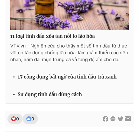
Ðiện thoại Thời báo VTV:
024.66 897 897
Email:
toasoan@vtv.vn
Liên hệ quảng cáo:
024-7300.7108
11 loại tinh dầu xóa tan nỗi lo lão hóa
VTV.vn - Nghiên cứu cho thấy một số tinh dầu từ thực
vật có tác dụng chống lão hóa, làm giảm thiểu các nếp
nhăn, nám da, mụn trứng cá và tăng độ ẩm cho da.
17 công dụng bất ngờ của tinh dầu trà xanh
Sử dụng tinh dầu đúng cách
® Cấm sao chép dưới mọi hình thức nếu không có sự chấp
thuận bằng văn bản. Ghi rõ nguồn VTV.vn khi phát hành lại
0
0
thông tin từ website này.