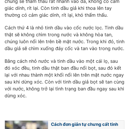
chúng sẽ thẩm thấu rất nhanh vào da, không có cảm
giác dính, rít lại. Còn tinh dầu giả khi thoa lên tay
Photo
Infographic
thường có cảm giác dính, rít lại, khó thẩm thấu.
Video
Shorts video
Cách thứ 4 là nhỏ tinh dầu vào cốc nước lọc. Tinh dầu
thật sẽ không chìm trong nước và không hòa tan,
chúng luôn nổi lên trên bề mặt nước. Trong khi đó, tinh
VTV Money
VTV Thể thao
dầu giả sẽ chìm xuống đáy cốc và tan vào trong nước.
VTV Sức khoẻ
Bất động sản
Bằng cách nhỏ nước và tinh dầu vào một cái lọ, sau
đó xóc đều, tinh dầu thật ban đầu nổi bọt, sau đó kết
lại với nhau thành một khối nổi lên trên mặt nước ngay
Thị trường 24h
Tấm lòng Việt
sau khi dừng xóc. Còn với tinh dầu giả bọt sẽ tan cùng
với nước, không trở lại tình trạng ban đầu ngay sau khi
VTV4
Vươn mình bằng AI
dừng xóc.
VTV9
VTV8
Cách đơn giản tự chưng cất tinh
Liên hệ tòa soạn
English