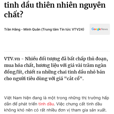
Chính trị
tinh dầu thiên nhiên nguyên
Truyền hình
chất?
Văn hóa - Giải trí
Xã hội
Y tế
Đời sống
Trần Hằng - Minh Quân (Trung tâm Tin tức VTV24)
Pháp luật
Công nghệ
Giáo dục
Y tế
VTV.vn - Nhiều đối tượng đã bất chấp thủ đoạn,
Thế giới
mua hóa chất, hương liệu với giá vài trăm ngàn
Tin tức
đồng/lít, chiết ra những chai tinh dầu nhỏ bán
Kinh tế
cho người tiêu dùng với giá "cắt cổ".
Thế giới đó đây
Tài chính
Dữ liệu và đời sống
Câu chuyện quốc tế
Thị trường
Việt Nam hiện đang là một trong những thị trường hấp
dẫn để phát triển
tinh dầu
. Việc chưng cất tinh dầu
Truyền hình
Góc doanh nghiệp
không khó nên có rất nhiều đơn vị tham gia sản xuất.