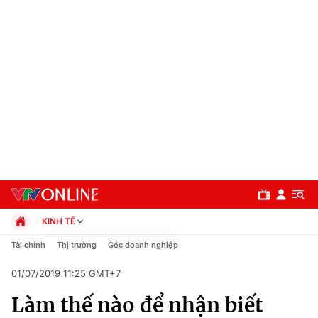
KINH TẾ
Chính trị
Tài chính
Thị trường
Góc doanh nghiệp
Xã hội
01/07/2019 11:25 GMT+7
Pháp luật
Chuyên mục
Kinh tế
Làm thế nào để nhận biết
Thể thao