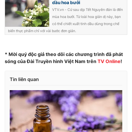
dầu hoa bưởi
VTV.vn - Cứ sau dịp Tết Nguyên đán là đến
mùa hoa bưởi. Từ loài hoa giản dị này, bạn
có thể chiết xuất tinh dầu dùng trong chế
THỜI BÁO VTV
biến thực phẩm chỉ với vài bước đơn giản.
* Mời quý độc giả theo dõi các chương trình đã phát
Theo dõi báo trên
sóng của Đài Truyền hình Việt Nam trên
TV Online
!
Cơ quan chủ quản:
Đài Truyền hình Việt Nam
Tin liên quan
Cơ quan báo chí:
Thời báo VTV
Giấy phép hoạt động báo in và báo điện tử số 483/GP-BTTTT
cấp ngày 29/12/2023
Tổng Biên tập:
Vũ Thanh Thủy
Phó Tổng Biên tập:
Nguyễn Thị Mỹ Hạnh, Phạm Quốc Thắng,
Nguyễn Trọng Ninh
Tổng đài VTV:
024.38 355 931 - 024.38 355 932