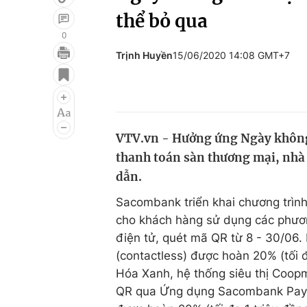
thể bỏ qua
0
Trịnh Huyền
15/06/2020 14:08 GMT+7
Giải trí
Đời sống
Điện ảnh
Du lịch
Âm nhạc
Làm đẹp
VTV.vn - Hưởng ứng Ngày không t
Sao
Chất lượng cuộc sốn
thanh toán sàn thương mại, nhà b
dẫn.
Sacombank triển khai chương trình 
cho khách hàng sử dụng các phươn
điện tử, quét mã QR từ 8 - 30/06
(contactless) được hoàn 20% (tối 
Hóa Xanh, hệ thống siêu thị Coop
QR qua Ứng dụng Sacombank Pay ho