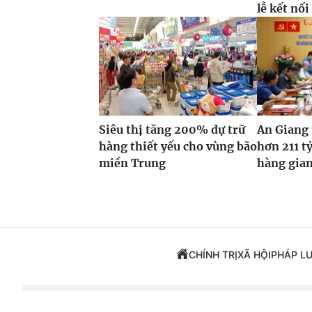
lễ kết nối
Siêu thị tăng 200% dự trữ
An Giang
hàng thiết yếu cho vùng bão
hơn 211 tỷ
miền Trung
hàng gian
CHÍNH TRỊ
XÃ HỘI
PHÁP L