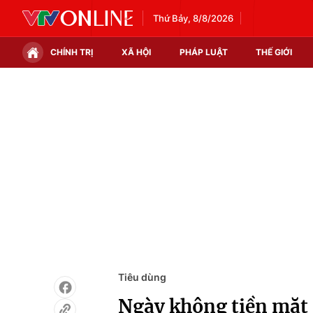
Thứ Bảy, 8/8/2026
CHÍNH TRỊ
XÃ HỘI
PHÁP LUẬT
THẾ GIỚI
Chính trị
Xã hội
Thế giới
Kinh tế
Tin tức
Tài chính
Thế giới đó đây
Thị trường
Câu chuyện quốc tế
Góc doanh nghiệp
Dữ liệu và đời sống
Tiêu dùng
Ngày không tiền mặt 