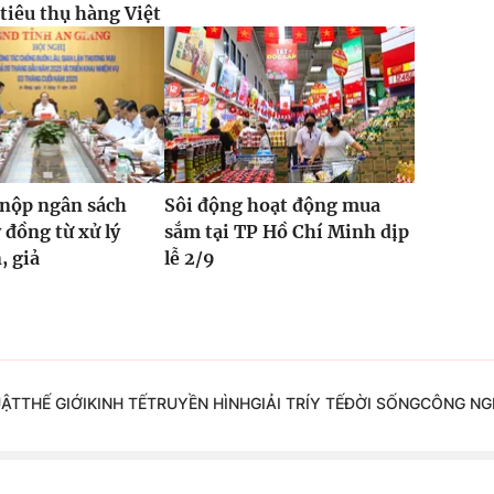
 tiêu thụ hàng Việt
 nộp ngân sách
Sôi động hoạt động mua
 đồng từ xử lý
sắm tại TP Hồ Chí Minh dịp
, giả
lễ 2/9
UẬT
THẾ GIỚI
KINH TẾ
TRUYỀN HÌNH
GIẢI TRÍ
Y TẾ
ĐỜI SỐNG
CÔNG NG