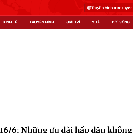
Truyền hình trực tuyến
KINH TẾ
TRUYỀN HÌNH
GIẢI TRÍ
Y TẾ
ĐỜI SỐNG
Pháp luật
Y tế
Truyền hình
Multimedia
Phim VTV
Video
Hậu trường
Shorts video
Nhân vật
Podcast
Khán giả
EMagazine
Giải sao mai
Photo
16/6: Những ưu đãi hấp dẫn không
Infographic