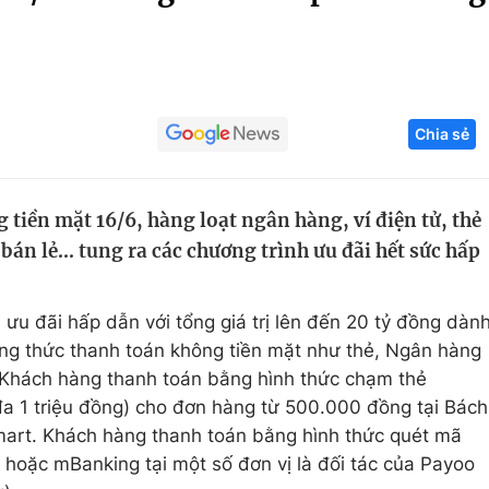
Góc ảnh
Giáo dục
Công nghệ
Chia sẻ
Tuyển sinh
Hitech Công ng
Học trực tuyến
Sản phẩm
iền mặt 16/6, hàng loạt ngân hàng, ví điện tử, thẻ
g
Thị trường
án lẻ... tung ra các chương trình ưu đãi hết sức hấp
Tư vấn
ưu đãi hấp dẫn với tổng giá trị lên đến 20 tỷ đồng dàn
g thức thanh toán không tiền mặt như thẻ, Ngân hàng
. Khách hàng thanh toán bằng hình thức chạm thẻ
đa 1 triệu đồng) cho đơn hàng từ 500.000 đồng tại Bách
mart. Khách hàng thanh toán bằng hình thức quét mã
ặc mBanking tại một số đơn vị là đối tác của Payoo