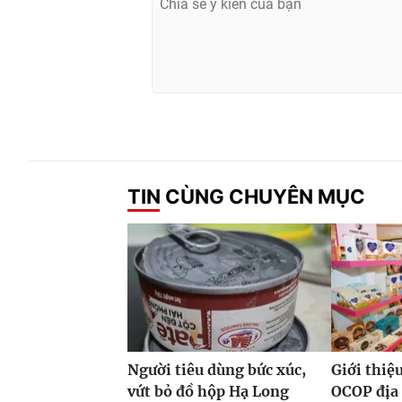
TIN CÙNG CHUYÊN MỤC
Người tiêu dùng bức xúc,
Giới thiệ
vứt bỏ đồ hộp Hạ Long
OCOP địa