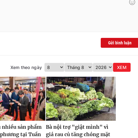
Gửi bình luận
Xem theo ngày
XEM
u nhiều sản phẩm
Bà nội trợ "giật mình" vì
 phương tại Tuần
giá rau củ tăng chóng mặt