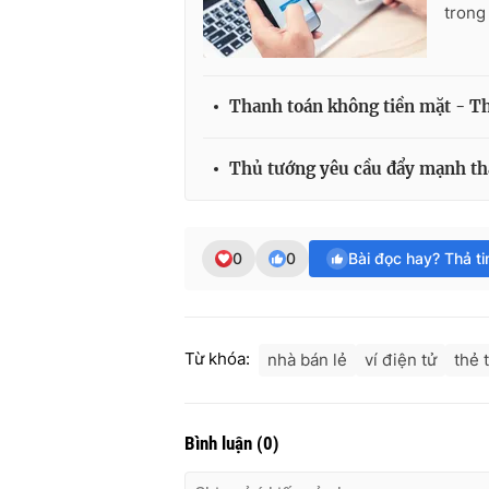
trong
Thanh toán không tiền mặt - Th
Thủ tướng yêu cầu đẩy mạnh th
0
0
Bài đọc hay? Thả t
Từ khóa:
nhà bán lẻ
ví điện tử
thẻ 
Bình luận
(
0
)