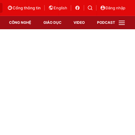
Cổng thông tin
English
Đăng nhập
CÔNG NGHỆ
GIÁO DỤC
VIDEO
PODCAST
VTV Money
VTV Thể thao
VTV Sức khoẻ
Bất động sản
Thị trường 24h
Tấm lòng Việt
Vươn mình bằng AI
VTV4
VTV8
VTV9
Lịch phát sóng
Giao lưu trực tuyến
Sự kiện