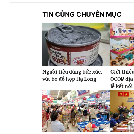
TIN CÙNG CHUYÊN MỤC
Người tiêu dùng bức xúc,
Giới thiệ
vứt bỏ đồ hộp Hạ Long
OCOP địa
lễ kết nối