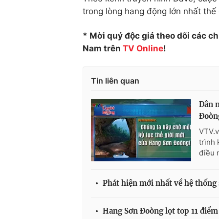
trong lòng hang động lớn nhất thế g
* Mời quý độc giả theo dõi các c
Nam trên
TV Online
!
Tin liên quan
Dân m
Đoòn
VTV.v
trình
điều 
Phát hiện mới nhất về hệ thốn
Hang Sơn Đoòng lọt top 11 điểm 