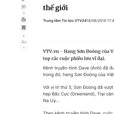
thế giới
0
Trung tâm Tin tức VTV24
18/08/2019 17:
Giải trí
Đời sống
Điện ảnh
Du lịch
Âm nhạc
Làm đẹp
VTV.vn - Hang Sơn Đoòng của Việ
Sao
Chất lượng cuộc sốn
top các cuộc phiêu lưu vĩ đại.
Kênh truyền hình Dave (Anh) đã đưa
trong đó, hang Sơn Đoòng của Việt
Với vị trí thứ 5, Sơn Đoòng đã vư
hẹp Bắc Cực (Greenland), Trại căn
Na Uy...
Theo kênh truyền hình Dave, cuộc