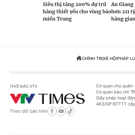
Siêu thị tăng 200% dự trữ
An Giang
hàng thiết yếu cho vùng bão
hơn 211 tỷ
miền Trung
hàng gian
CHÍNH TRỊ
XÃ HỘI
PHÁP L
Cơ quan chủ quản:
THỜI BÁO VTV
Cơ quan báo chí:
T
Giấy phép hoạt độn
483/GP-BTTTT cấp
Theo dõi báo trên