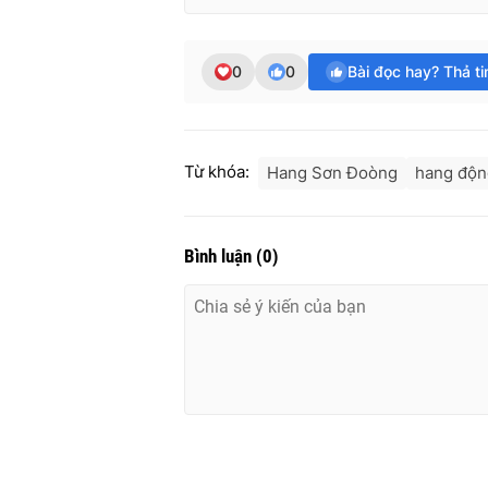
0
0
Bài đọc hay? Thả t
Từ khóa:
Hang Sơn Đoòng
hang động
Bình luận
(
0
)