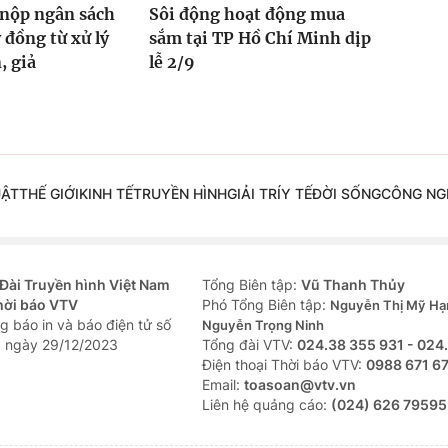
 nộp ngân sách
Sôi động hoạt động mua
 đồng từ xử lý
sắm tại TP Hồ Chí Minh dịp
, giả
lễ 2/9
UẬT
THẾ GIỚI
KINH TẾ
TRUYỀN HÌNH
GIẢI TRÍ
Y TẾ
ĐỜI SỐNG
CÔNG NG
Đài Truyền hình Việt Nam
Tổng Biên tập:
Vũ Thanh Thủy
hời báo VTV
Phó Tổng Biên tập:
Nguyễn Thị Mỹ Hạ
g báo in và báo điện tử số
Nguyễn Trọng Ninh
 ngày 29/12/2023
Tổng đài VTV:
024.38 355 931 - 024
Ðiện thoại Thời báo VTV:
0988 671 6
Email:
toasoan@vtv.vn
Liên hệ quảng cáo:
(024) 626 79595