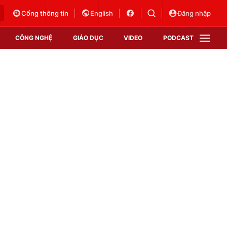
Cổng thông tin
English
Đăng nhập
CÔNG NGHỆ
GIÁO DỤC
VIDEO
PODCAST
VTV Money
VTV Thể thao
VTV Sức khoẻ
Bất động sản
Thị trường 24h
Tấm lòng Việt
Vươn mình bằng AI
VTV4
VTV8
VTV9
Lịch phát sóng
Giao lưu trực tuyến
Sự kiện