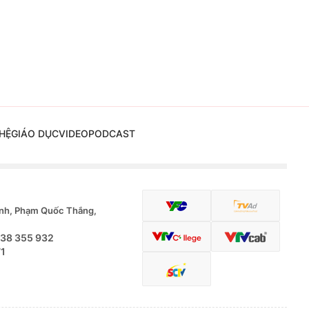
HỆ
GIÁO DỤC
VIDEO
PODCAST
nh, Phạm Quốc Thắng,
.38 355 932
71