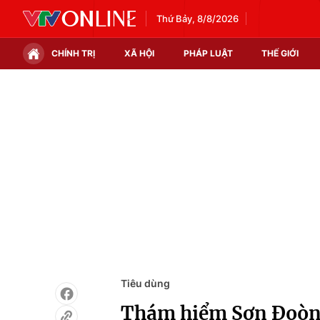
Thứ Bảy, 8/8/2026
CHÍNH TRỊ
XÃ HỘI
PHÁP LUẬT
THẾ GIỚI
Chính trị
Xã hội
Thế giới
Kinh tế
Tin tức
Tài chính
Thế giới đó đây
Thị trường
Câu chuyện quốc tế
Góc doanh nghiệp
Dữ liệu và đời sống
Tiêu dùng
Thám hiểm Sơn Đoòng 