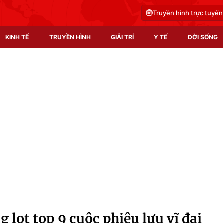
Truyền hình trực tuyến
KINH TẾ
TRUYỀN HÌNH
GIẢI TRÍ
Y TẾ
ĐỜI SỐNG
Pháp luật
Y tế
Truyền hình
Multimedia
Phim VTV
Video
Hậu trường
Shorts video
Nhân vật
Podcast
Khán giả
EMagazine
Giải sao mai
Photo
lọt top 9 cuộc phiêu lưu vĩ đại
Infographic