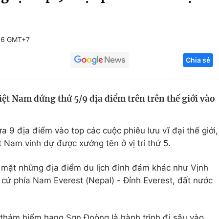
Góc ảnh
46 GMT+7
Giáo dục
Công nghệ
Chia sẻ
Tuyển sinh
Hitech Công ng
Học trực tuyến
Sản phẩm
t Nam đứng thứ 5/9 địa điểm trên trên thế giới vào
g
Thị trường
Tư vấn
 9 địa điểm vào top các cuộc phiêu lưu vĩ đại thế giới,
 Nam vinh dự được xướng tên ở vị trí thứ 5.
ợt mặt những địa điểm du lịch đình đám khác như Vịnh
 cứ phía Nam Everest (Nepal) - Đỉnh Everest, đất nước
 thám hiểm hang Sơn Đoòng là hành trình đi sâu vào