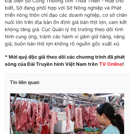
Đại diện Sở Công Thương tỉnh Thừa Thiên - Huế cho
Phim VTV
Giải trí
biết, Sở đang phối hợp với Sở Nông nghiệp và Phát
Hậu trường
triển nông thôn chỉ đạo các doanh nghiệp, cơ sở chăn
Điện ảnh
nuôi lớn trên địa bàn ổn định giá bán thịt lợn, cam kết
Đời sống
Nhân vật
không tăng giá. Cục Quản lý thị trường theo dõi tình
Âm nhạc
Du lịch
hình cung ứng, tránh các hành vi găm giữ hàng, nâng
Khán giả
Giáo dục
Sao
giá, buôn bán thịt lợn không rõ nguồn gốc xuất xứ.
Làm đẹp
Giải sao mai
Tuyển sinh
* Mời quý độc giả theo dõi các chương trình đã phát
Công nghệ
Chất lượng cuộc sống
sóng của Đài Truyền hình Việt Nam trên
TV Online
!
Học trực tuyến
Hitech Công nghệ tương lai
Giao lưu trực tuyến
Tin liên quan
Sản phẩm
Lịch phát sóng
Thị trường
Tư vấn
Chuyên mục khác
Emagazine
Podcast