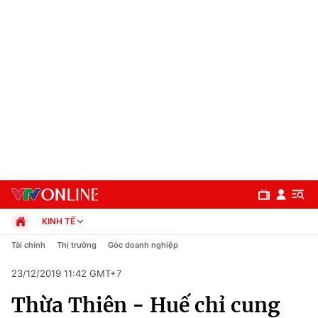
KINH TẾ
Chính trị
Tài chính
Thị trường
Góc doanh nghiệp
Xã hội
23/12/2019 11:42 GMT+7
Pháp luật
Chuyên mục
Kinh tế
Thừa Thiên - Huế chỉ cung
Thể thao