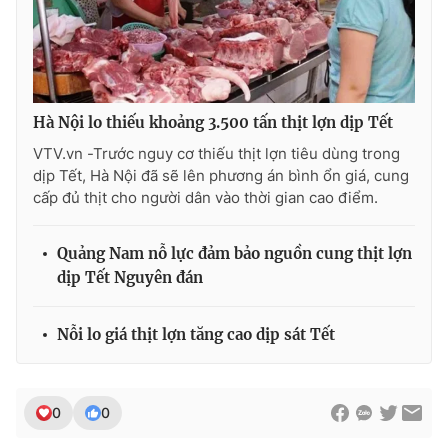
Photo
Infographic
Video
Shorts video
Hà Nội lo thiếu khoảng 3.500 tấn thịt lợn dịp Tết
VTV Money
VTV Thể thao
VTV.vn -Trước nguy cơ thiếu thịt lợn tiêu dùng trong
dịp Tết, Hà Nội đã sẽ lên phương án bình ổn giá, cung
cấp đủ thịt cho người dân vào thời gian cao điểm.
VTV Sức khoẻ
Bất động sản
Quảng Nam nỗ lực đảm bảo nguồn cung thịt lợn
Thị trường 24h
Tấm lòng Việt
dịp Tết Nguyên đán
VTV4
Vươn mình bằng AI
Nỗi lo giá thịt lợn tăng cao dịp sát Tết
VTV9
VTV8
0
0
Liên hệ tòa soạn
English