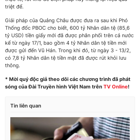
triệt để.
Photo
Infographic
Giải pháp của Quảng Châu được đưa ra sau khi Phó
Thống đốc PBOC cho biết, 600 tỷ Nhân dân tệ (85,6
Video
Shorts video
tỷ USD) tiền giấy mới đã được phân phối trên cả nước
kể từ ngày 17/1, bao gồm 4 tỷ Nhân dân tệ tiền mới
VTV Money
VTV Thể thao
được gửi đến Vũ Hán. Trong khi đó, từ ngày 3 - 13/2,
có 7,8 tỷ Nhân dân tệ tiền mặt đã được rút khỏi lưu
VTV Sức khoẻ
Bất động sản
thông.
* Mời quý độc giả theo dõi các chương trình đã phát
Thị trường 24h
Tấm lòng Việt
sóng của Đài Truyền hình Việt Nam trên
TV Online
!
VTV4
Vươn mình bằng AI
Tin liên quan
VTV9
VTV8
Liên hệ tòa soạn
English