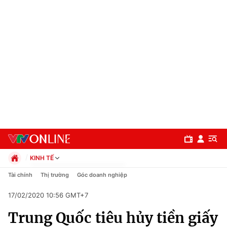
KINH TẾ
Chính trị
Tài chính
Thị trường
Góc doanh nghiệp
Xã hội
17/02/2020 10:56 GMT+7
Pháp luật
Chuyên mục
Kinh tế
Trung Quốc tiêu hủy tiền giấy
Thể thao