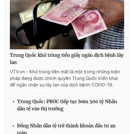
THỜI BÁO VTV
Trung Quốc khử trùng tiền giấy ngăn dịch bệnh lây
Theo dõi báo trên
lan
VTV.vn - Khử trùng tiền mặt là một trong những biện
Cơ quan chủ quản:
Đài Truyền hình Việt Nam
pháp đang được chính quyền Trung Quốc triển khai
Cơ quan báo chí:
Thời báo VTV
để ngăn chặn sự lây lan của dịch bệnh COVID-19.
Giấy phép hoạt động báo in và báo điện tử số 483/GP-BTTTT
cấp ngày 29/12/2023
Trung Quốc: PBOC tiếp tục bơm 500 tỷ Nhân
Tổng Biên tập:
Vũ Thanh Thủy
dân tệ vào thị trường
Phó Tổng Biên tập:
Nguyễn Thị Mỹ Hạnh, Phạm Quốc Thắng,
Nguyễn Trọng Ninh
Đồng Nhân dân tệ trở thành khoản đầu tư an
Tổng đài VTV:
024.38 355 931 - 024.38 355 932
toàn