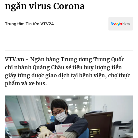
Chính trị
ngăn virus Corona
Truyền hình
Văn hóa - Giải trí
Xã hội
Y tế
Trung tâm Tin tức VTV24
Đời sống
Pháp luật
Công nghệ
Giáo dục
Y tế
VTV.vn - Ngân hàng Trung ương Trung Quốc
chi nhánh Quảng Châu sẽ tiêu hủy lượng tiền
Thế giới
giấy từng được giao dịch tại bệnh viện, chợ thực
phẩm và xe bus.
Tin tức
Kinh tế
Thế giới đó đây
Tài chính
Dữ liệu và đời sống
Câu chuyện quốc tế
Thị trường
Truyền hình
Góc doanh nghiệp