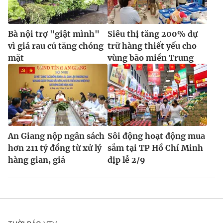
Bà nội trợ "giật mình"
Siêu thị tăng 200% dự
vì giá rau củ tăng chóng
trữ hàng thiết yếu cho
mặt
vùng bão miền Trung
An Giang nộp ngân sách
Sôi động hoạt động mua
hơn 211 tỷ đồng từ xử lý
sắm tại TP Hồ Chí Minh
hàng gian, giả
dịp lễ 2/9