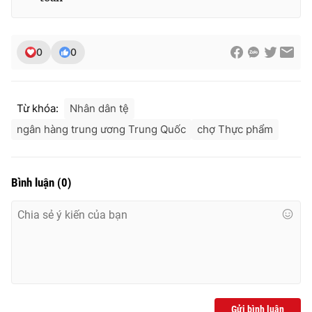
Ðiện thoại Thời báo VTV:
024.66 897 897
Email:
toasoan@vtv.vn
Liên hệ quảng cáo:
024-7300.7108
0
0
Từ khóa:
Nhân dân tệ
ngân hàng trung ương Trung Quốc
chợ Thực phẩm
Bình luận
(
0
)
® Cấm sao chép dưới mọi hình thức nếu không có sự chấp
thuận bằng văn bản. Ghi rõ nguồn VTV.vn khi phát hành lại
thông tin từ website này.
Gửi bình luận