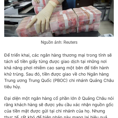
Phim VTV
Giải trí
Hậu trường
Điện ảnh
Đời sống
Nhân vật
Âm nhạc
Du lịch
Khán giả
Giáo dục
Sao
Nguồn ảnh: Reuters
Làm đẹp
Giải sao mai
Tuyển sinh
Công nghệ
Chất lượng cuộc sống
Để triển khai, các ngân hàng thương mại trong tỉnh sẽ
Học trực tuyến
tách số tiền giấy từng được giao dịch tại những nơi
Hitech Công nghệ tương lai
Giao lưu trực tuyến
khả năng phơi nhiễm cao sang một bên để tiến hành
Sản phẩm
khử trùng. Sau đó, tiền được giao về cho Ngân hàng
Trung ương Trung Quốc (PBOC) chi nhánh Quảng Châu
Lịch phát sóng
Thị trường
tiêu hủy.
Tư vấn
Đại diện một ngân hàng cổ phần lớn ở Quảng Châu nói
Chuyên mục khác
rằng khách hàng sẽ được yêu cầu xác nhận nguồn gốc
của tiền mặt được gửi tại chi nhánh của họ. Nhưng
Emagazine
Podcast
thực tế, rất khó để biện pháp này mang lại hiệu quả