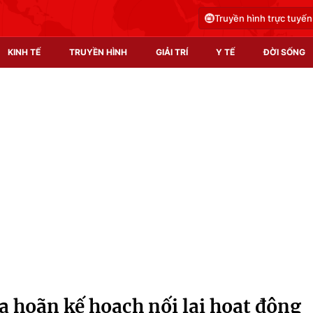
Truyền hình trực tuyến
KINH TẾ
TRUYỀN HÌNH
GIẢI TRÍ
Y TẾ
ĐỜI SỐNG
Pháp luật
Y tế
Truyền hình
Multimedia
Phim VTV
Video
Hậu trường
Shorts video
Nhân vật
Podcast
Khán giả
EMagazine
Giải sao mai
Photo
 hoãn kế hoạch nối lại hoạt động
Infographic