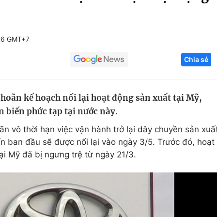
Góc ảnh
56 GMT+7
Giáo dục
Công nghệ
Chia sẻ
Tuyển sinh
Hitech Công ng
Học trực tuyến
Sản phẩm
oãn kế hoạch nối lại hoạt động sản xuất tại Mỹ,
g
Thị trường
 biến phức tạp tại nước này.
Tư vấn
 vô thời hạn việc vận hành trở lại dây chuyền sản xuấ
n ban đầu sẽ được nối lại vào ngày 3/5. Trước đó, hoạt
i Mỹ đã bị ngưng trệ từ ngày 21/3.