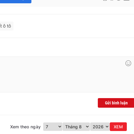
t ô tô
Gửi bình luận
Xem theo ngày
XEM