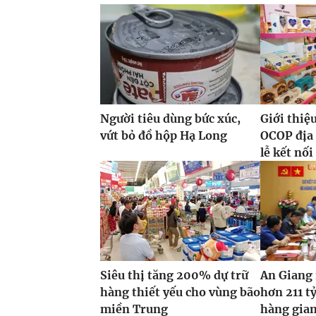
Người tiêu dùng bức xúc,
Giới thiệ
vứt bỏ đồ hộp Hạ Long
OCOP địa
lễ kết nối
Siêu thị tăng 200% dự trữ
An Giang
hàng thiết yếu cho vùng bão
hơn 211 tỷ
miền Trung
hàng gian