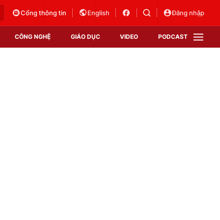
Cổng thông tin
English
Đăng nhập
CÔNG NGHỆ
GIÁO DỤC
VIDEO
PODCAST
VTV Money
VTV Thể thao
VTV Sức khoẻ
Bất động sản
Thị trường 24h
Tấm lòng Việt
Vươn mình bằng AI
VTV4
VTV8
VTV9
Lịch phát sóng
Giao lưu trực tuyến
Sự kiện