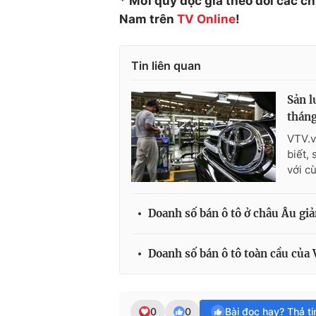
* Mời quý độc giả theo dõi các c
Nam trên
TV Online
!
Tin liên quan
Sản l
tháng
VTV.v
biết,
với c
Doanh số bán ô tô ở châu Âu giả
Doanh số bán ô tô toàn cầu của
0
0
Bài đọc hay? Thả t