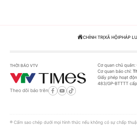
CHÍNH TRỊ
XÃ HỘI
PHÁP L
Cơ quan chủ quản:
THỜI BÁO VTV
Cơ quan báo chí:
T
Giấy phép hoạt độn
483/GP-BTTTT cấp
Theo dõi báo trên
® Cấm sao chép dưới mọi hình thức nếu không có sự chấp thuận 