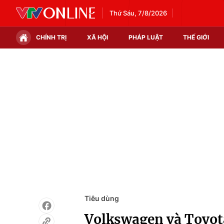
Thứ Sáu, 7/8/2026
CHÍNH TRỊ
XÃ HỘI
PHÁP LUẬT
THẾ GIỚI
Chính trị
Xã hội
Thế giới
Kinh tế
Tin tức
Tài chính
Thế giới đó đây
Thị trường
Câu chuyện quốc tế
Góc doanh nghiệp
Dữ liệu và đời sống
Tiêu dùng
Volkswagen và Toyota