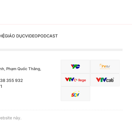
HỆ
GIÁO DỤC
VIDEO
PODCAST
nh, Phạm Quốc Thắng,
.38 355 932
71
ebsite này.