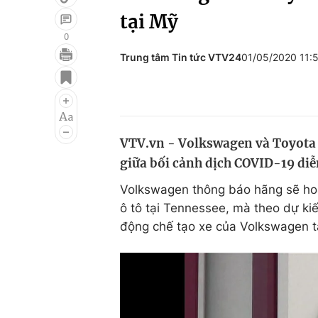
tại Mỹ
0
Trung tâm Tin tức VTV24
01/05/2020 11:
Giải trí
Đời sống
Điện ảnh
Du lịch
Âm nhạc
Làm đẹp
VTV.vn - Volkswagen và Toyota h
Sao
Chất lượng cuộc sốn
giữa bối cảnh dịch COVID-19 diễn
Volkswagen thông báo hãng sẽ hoãn
ô tô tại Tennessee, mà theo dự kiế
động chế tạo xe của Volkswagen tạ