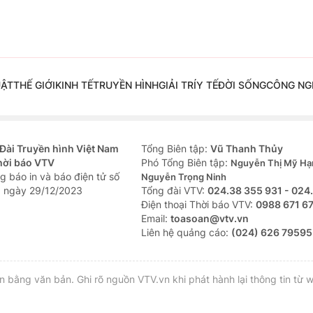
UẬT
THẾ GIỚI
KINH TẾ
TRUYỀN HÌNH
GIẢI TRÍ
Y TẾ
ĐỜI SỐNG
CÔNG NG
Đài Truyền hình Việt Nam
Tổng Biên tập:
Vũ Thanh Thủy
hời báo VTV
Phó Tổng Biên tập:
Nguyễn Thị Mỹ Hạ
g báo in và báo điện tử số
Nguyễn Trọng Ninh
 ngày 29/12/2023
Tổng đài VTV:
024.38 355 931 - 024
Ðiện thoại Thời báo VTV:
0988 671 6
Email:
toasoan@vtv.vn
Liên hệ quảng cáo:
(024) 626 79595
bằng văn bản. Ghi rõ nguồn VTV.vn khi phát hành lại thông tin từ w