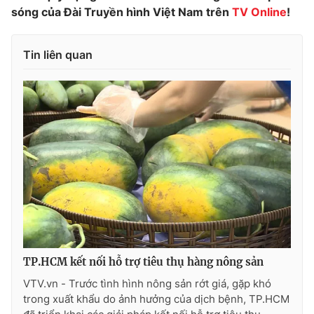
sóng của Đài Truyền hình Việt Nam trên
TV Online
!
Photo
Infographic
Tin liên quan
Video
Shorts video
VTV Money
VTV Thể thao
VTV Sức khoẻ
Bất động sản
Thị trường 24h
Tấm lòng Việt
VTV4
Vươn mình bằng AI
TP.HCM kết nối hỗ trợ tiêu thụ hàng nông sản
VTV9
VTV8
VTV.vn - Trước tình hình nông sản rớt giá, gặp khó
trong xuất khẩu do ảnh hưởng của dịch bệnh, TP.HCM
Liên hệ tòa soạn
English