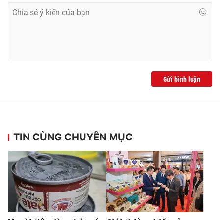
Ðiện thoại Thời báo VTV:
024.66 897 897
Email:
toasoan@vtv.vn
Liên hệ quảng cáo:
024-7300.7108
Gửi bình luận
TIN CÙNG CHUYÊN MỤC
® Cấm sao chép dưới mọi hình thức nếu không có sự chấp
thuận bằng văn bản. Ghi rõ nguồn VTV.vn khi phát hành lại
thông tin từ website này.