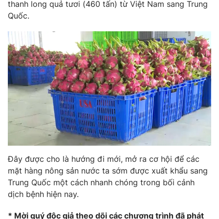
Phim VTV
thanh long quả tươi (460 tấn) từ Việt Nam sang Trung
Giải trí
Quốc.
Hậu trường
Điện ảnh
Đời sống
Nhân vật
Âm nhạc
Du lịch
Khán giả
Giáo dục
Sao
Làm đẹp
Giải sao mai
Tuyển sinh
Công nghệ
Chất lượng cuộc sống
Học trực tuyến
Hitech Công nghệ tương lai
Giao lưu trực tuyến
Sản phẩm
Lịch phát sóng
Thị trường
Đây được cho là hướng đi mới, mở ra cơ hội để các
mặt hàng nông sản nước ta sớm được xuất khẩu sang
Tư vấn
Trung Quốc một cách nhanh chóng trong bối cảnh
Chuyên mục khác
dịch bệnh hiện nay.
Emagazine
Podcast
* Mời quý độc giả theo dõi các chương trình đã phát