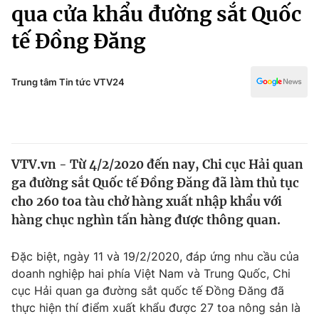
Chính trị
qua cửa khẩu đường sắt Quốc
Truyền hình
tế Đồng Đăng
Văn hóa - Giải trí
Xã hội
Y tế
Đời sống
Trung tâm Tin tức VTV24
Pháp luật
Công nghệ
Giáo dục
Y tế
VTV.vn - Từ 4/2/2020 đến nay, Chi cục Hải quan
Thế giới
ga đường sắt Quốc tế Đồng Đăng đã làm thủ tục
Tin tức
cho 260 toa tàu chở hàng xuất nhập khẩu với
Kinh tế
hàng chục nghìn tấn hàng được thông quan.
Thế giới đó đây
Tài chính
Dữ liệu và đời sống
Câu chuyện quốc tế
Đặc biệt, ngày 11 và 19/2/2020, đáp ứng nhu cầu của
Thị trường
doanh nghiệp hai phía Việt Nam và Trung Quốc, Chi
cục Hải quan ga đường sắt quốc tế Đồng Đăng đã
Truyền hình
Góc doanh nghiệp
thực hiện thí điểm xuất khẩu được 27 toa nông sản là