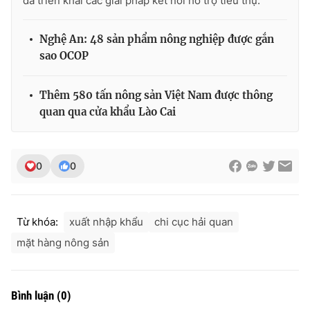
đã triển khai các giải pháp kết nối hỗ trợ tiêu thụ.
Nghệ An: 48 sản phẩm nông nghiệp được gắn
sao OCOP
THỜI BÁO VTV
Thêm 580 tấn nông sản Việt Nam được thông
quan qua cửa khẩu Lào Cai
Theo dõi báo trên
0
0
Cơ quan chủ quản:
Đài Truyền hình Việt Nam
Cơ quan báo chí:
Thời báo VTV
Giấy phép hoạt động báo in và báo điện tử số 483/GP-BTTTT
Từ khóa:
xuất nhập khẩu
chi cục hải quan
cấp ngày 29/12/2023
mặt hàng nông sản
Tổng Biên tập:
Vũ Thanh Thủy
Phó Tổng Biên tập:
Nguyễn Thị Mỹ Hạnh, Phạm Quốc Thắng,
Nguyễn Trọng Ninh
Bình luận
(
0
)
Tổng đài VTV:
024.38 355 931 - 024.38 355 932