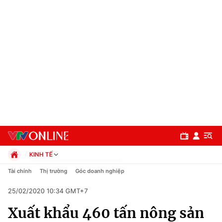
KINH TẾ
Chính trị
Tài chính
Thị trường
Góc doanh nghiệp
Xã hội
25/02/2020 10:34 GMT+7
Pháp luật
Chuyên mục
Kinh tế
Xuất khẩu 460 tấn nông sản
Thể thao