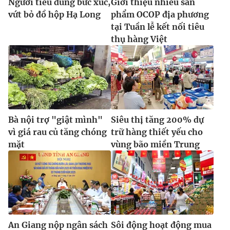
Người tiêu dùng bức xúc,
Giới thiệu nhiều sản
vứt bỏ đồ hộp Hạ Long
phẩm OCOP địa phương
tại Tuần lễ kết nối tiêu
thụ hàng Việt
Bà nội trợ "giật mình"
Siêu thị tăng 200% dự
vì giá rau củ tăng chóng
trữ hàng thiết yếu cho
mặt
vùng bão miền Trung
An Giang nộp ngân sách
Sôi động hoạt động mua