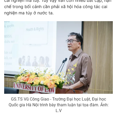
cai nghiện ma túy. Tuy vậy vẫn còn nhiều bất cập, hạn
chế trong bối cảnh cần phải xã hội hóa công tác cai
nghiện ma túy ở nước ta.
THỜI BÁO VTV
Theo dõi báo trên
Cơ quan chủ quản:
Đài Truyền hình Việt Nam
Cơ quan báo chí:
Thời báo VTV
Giấy phép hoạt động báo in và báo điện tử số 483/GP-BTTTT
cấp ngày 29/12/2023
Tổng Biên tập:
Vũ Thanh Thủy
Phó Tổng Biên tập:
Nguyễn Thị Mỹ Hạnh, Phạm Quốc Thắng,
Nguyễn Trọng Ninh
GS.TS Vũ Công Giao - Trường Đại học Luật, Đại học
Tổng đài VTV:
024.38 355 931 - 024.38 355 932
Quốc gia Hà Nội trình bày tham luận tại tọa đàm. Ảnh:
Ðiện thoại Thời báo VTV:
024.66 897 897
L.V