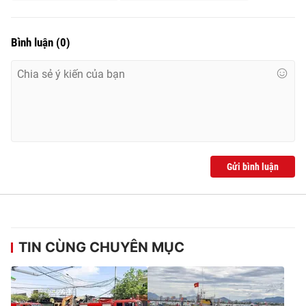
Bình luận
(
0
)
Gửi bình luận
TIN CÙNG CHUYÊN MỤC