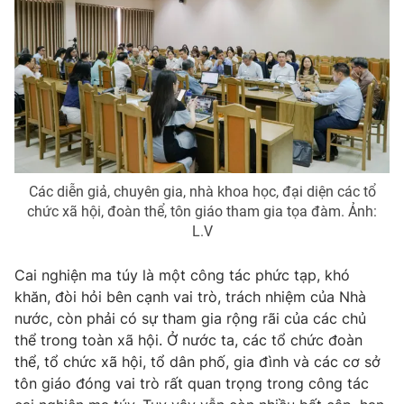
Photo
Infographic
Video
Shorts video
VTV Money
VTV Thể thao
VTV Sức khoẻ
Bất động sản
Các diễn giả, chuyên gia, nhà khoa học, đại diện các tổ
chức xã hội, đoàn thể, tôn giáo tham gia tọa đàm. Ảnh:
L.V
Thị trường 24h
Tấm lòng Việt
Cai nghiện ma túy là một công tác phức tạp, khó
VTV4
Vươn mình bằng AI
khăn, đòi hỏi bên cạnh vai trò, trách nhiệm của Nhà
nước, còn phải có sự tham gia rộng rãi của các chủ
thể trong toàn xã hội. Ở nước ta, các tổ chức đoàn
VTV9
VTV8
thể, tổ chức xã hội, tổ dân phố, gia đình và các cơ sở
tôn giáo đóng vai trò rất quan trọng trong công tác
Liên hệ tòa soạn
English