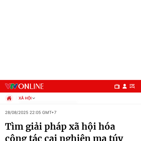
XÃ HỘI
Chính trị
28/08/2025 22:05 GMT+7
Xã hội
Tìm giải pháp xã hội hóa
Pháp luật
Chuyên mục
Kinh tế
công tác cai nghiện ma túy
Thể thao