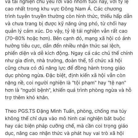
và tái nghiện chủ yếu rơi vào nhóm tuổi này, với tỷ lệ
cao nhất trong khu vực Đông Nam Á. Các chương
trình tuyên truyền thường còn hình thức, thiếu hấp dẫn
và chưa trang bị được kỹ năng ứng phó, từ chối hay
quản lý cảm xúc. Do vậy, tỷ lệ tái nghiện vẫn rất cao
(70–80% hoặc hơn). Bên cạnh đó, mạng xã hội có ảnh
hưởng tiêu cực, dẫn đến nhiều nhận thức sai lệch,
phiến diện và dễ kích động. Ngay cả các chủ thể chính
như gia đình, nhà trường, đoàn thể, tổ chức xã hội
cũng chưa có đủ năng lực để đồng hành trong giáo
dục phòng ngừa. Đặc biệt, định kiến xã hội vẫn còn
nặng nề, coi người nghiện là "tội phạm" hay "tệ nạn"
hơn là "người bệnh", khiến quá trình phòng ngừa và hỗ
trợ thêm khó khăn.
Theo PGS.TS Đặng Minh Tuấn, phòng, chống ma túy
không thể chỉ dựa vào mô hình cai nghiện bắt buộc
hay các biện pháp cưỡng chế, mà cần coi trọng giáo
dục, nâng cao nhận thức và phát huy vai trò xã hội