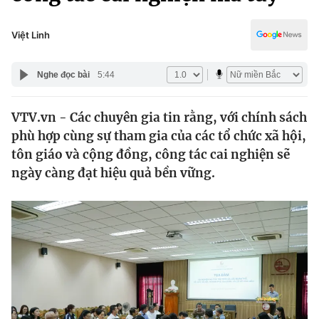
Chính trị
Truyền hình
Văn hóa - Giải trí
Việt Linh
Xã hội
Y tế
Đời sống
Nghe đọc bài
5:44
Pháp luật
Công nghệ
Giáo dục
VTV.vn - Các chuyên gia tin rằng, với chính sách
Y tế
phù hợp cùng sự tham gia của các tổ chức xã hội,
tôn giáo và cộng đồng, công tác cai nghiện sẽ
Thế giới
ngày càng đạt hiệu quả bền vững.
Tin tức
Kinh tế
Thế giới đó đây
Tài chính
Dữ liệu và đời sống
Câu chuyện quốc tế
Thị trường
Truyền hình
Góc doanh nghiệp