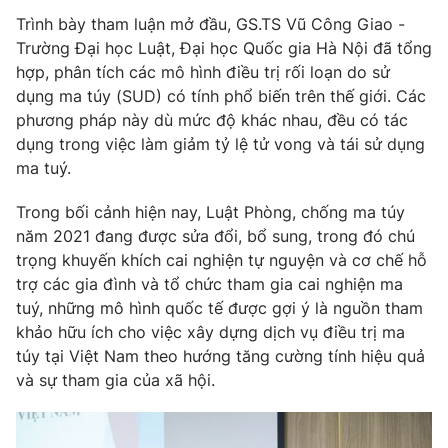
Email:
toasoan@vtv.vn
Trình bày tham luận mở đầu, GS.TS Vũ Công Giao -
Liên hệ quảng cáo:
024-7300.7108
Trường Đại học Luật, Đại học Quốc gia Hà Nội đã tổng
hợp, phân tích các mô hình điều trị rối loạn do sử
dụng ma túy (SUD) có tính phổ biến trên thế giới. Các
phương pháp này dù mức độ khác nhau, đều có tác
dụng trong việc làm giảm tỷ lệ tử vong và tái sử dụng
ma tuý.
Trong bối cảnh hiện nay, Luật Phòng, chống ma túy
năm 2021 đang được sửa đổi, bổ sung, trong đó chú
trọng khuyến khích cai nghiện tự nguyện và cơ chế hỗ
trợ các gia đình và tổ chức tham gia cai nghiện ma
tuý, những mô hình quốc tế được gợi ý là nguồn tham
® Cấm sao chép dưới mọi hình thức nếu không có sự chấp
khảo hữu ích cho việc xây dựng dịch vụ điều trị ma
thuận bằng văn bản. Ghi rõ nguồn VTV.vn khi phát hành lại
thông tin từ website này.
túy tại Việt Nam theo hướng tăng cường tính hiệu quả
và sự tham gia của xã hội.