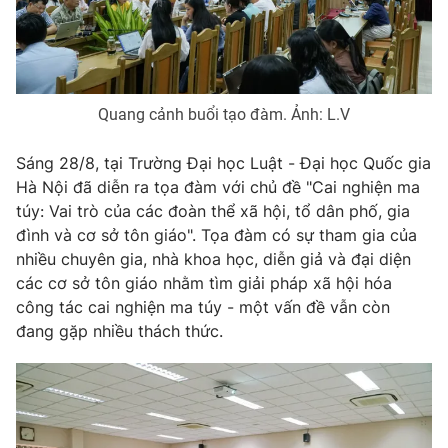
Phim VTV
Giải trí
Hậu trường
Điện ảnh
Đời sống
Nhân vật
Âm nhạc
Quang cảnh buổi tạo đàm. Ảnh: L.V
Du lịch
Khán giả
Giáo dục
Sao
Làm đẹp
Sáng 28/8, tại Trường Đại học Luật - Đại học Quốc gia
Giải sao mai
Tuyển sinh
Hà Nội đã diễn ra tọa đàm với chủ đề "Cai nghiện ma
Công nghệ
Chất lượng cuộc sống
túy: Vai trò của các đoàn thể xã hội, tổ dân phố, gia
Học trực tuyến
đình và cơ sở tôn giáo". Tọa đàm có sự tham gia của
Hitech Công nghệ tương lai
Giao lưu trực tuyến
nhiều chuyên gia, nhà khoa học, diễn giả và đại diện
Sản phẩm
các cơ sở tôn giáo nhằm tìm giải pháp xã hội hóa
công tác cai nghiện ma túy - một vấn đề vẫn còn
Lịch phát sóng
Thị trường
đang gặp nhiều thách thức.
Tư vấn
Chuyên mục khác
Emagazine
Podcast