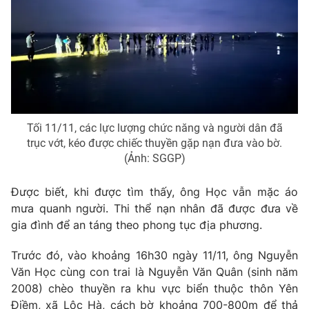
Photo
Infographic
Video
Shorts video
VTV Money
VTV Thể thao
Tối 11/11, các lực lượng chức năng và người dân đã
VTV Sức khoẻ
Bất động sản
trục vớt, kéo được chiếc thuyền gặp nạn đưa vào bờ.
(Ảnh: SGGP)
Thị trường 24h
Tấm lòng Việt
Được biết, khi được tìm thấy, ông Học vẫn mặc áo
mưa quanh người. Thi thể nạn nhân đã được đưa về
VTV4
Vươn mình bằng AI
gia đình để an táng theo phong tục địa phương.
Trước đó, vào khoảng 16h30 ngày 11/11, ông Nguyễn
VTV9
VTV8
Văn Học cùng con trai là Nguyễn Văn Quân (sinh năm
2008) chèo thuyền ra khu vực biển thuộc thôn Yên
Liên hệ tòa soạn
English
Điềm, xã Lộc Hà, cách bờ khoảng 700-800m để thả