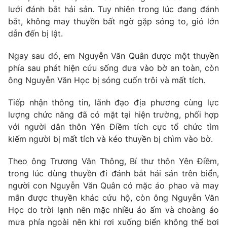
lưới đánh bắt hải sản. Tuy nhiên trong lúc đang đánh
bắt, không may thuyền bất ngờ gặp sóng to, gió lớn
dẫn đến bị lật.
THỜI BÁO VTV
Ngay sau đó, em Nguyễn Văn Quân được một thuyền
phía sau phát hiện cứu sống đưa vào bờ an toàn, còn
ông Nguyễn Văn Học bị sóng cuốn trôi và mất tích.
Theo dõi báo trên
Tiếp nhận thông tin, lãnh đạo địa phương cùng lực
lượng chức năng đã có mặt tại hiện trường, phối hợp
với người dân thôn Yên Điềm tích cực tổ chức tìm
Cơ quan chủ quản:
Đài Truyền hình Việt Nam
kiếm người bị mất tích và kéo thuyền bị chìm vào bờ.
Cơ quan báo chí:
Thời báo VTV
Giấy phép hoạt động báo in và báo điện tử số 483/GP-BTTTT
Theo ông Trương Văn Thông, Bí thư thôn Yên Điềm,
cấp ngày 29/12/2023
trong lúc dùng thuyền đi đánh bắt hải sản trên biển,
Tổng Biên tập:
Vũ Thanh Thủy
người con Nguyễn Văn Quân có mặc áo phao và may
Phó Tổng Biên tập:
Nguyễn Thị Mỹ Hạnh, Phạm Quốc Thắng,
mắn được thuyền khác cứu hộ, còn ông Nguyễn Văn
Nguyễn Trọng Ninh
Học do trời lạnh nên mặc nhiều áo ấm và choàng áo
Tổng đài VTV:
024.38 355 931 - 024.38 355 932
mưa phía ngoài nên khi rơi xuống biển không thể bơi