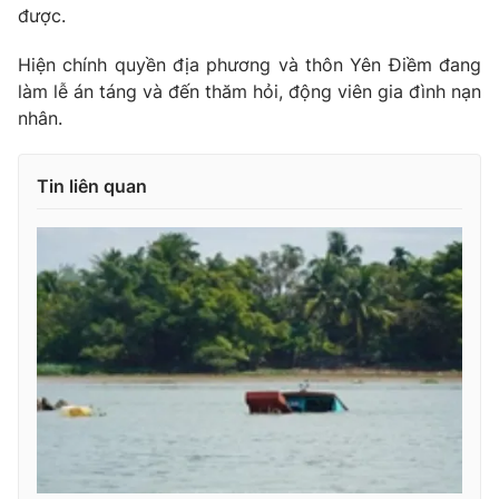
Ðiện thoại Thời báo VTV:
024.66 897 897
được.
Email:
toasoan@vtv.vn
Hiện chính quyền địa phương và thôn Yên Điềm đang
Liên hệ quảng cáo:
024-7300.7108
làm lễ án táng và đến thăm hỏi, động viên gia đình nạn
nhân.
Tin liên quan
® Cấm sao chép dưới mọi hình thức nếu không có sự chấp
thuận bằng văn bản. Ghi rõ nguồn VTV.vn khi phát hành lại
thông tin từ website này.