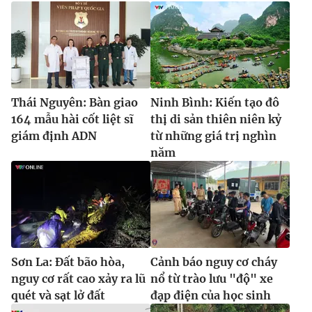
Thái Nguyên: Bàn giao
Ninh Bình: Kiến tạo đô
164 mẫu hài cốt liệt sĩ
thị di sản thiên niên kỷ
giám định ADN
từ những giá trị nghìn
năm
Sơn La: Đất bão hòa,
Cảnh báo nguy cơ cháy
nguy cơ rất cao xảy ra lũ
nổ từ trào lưu "độ" xe
quét và sạt lở đất
đạp điện của học sinh