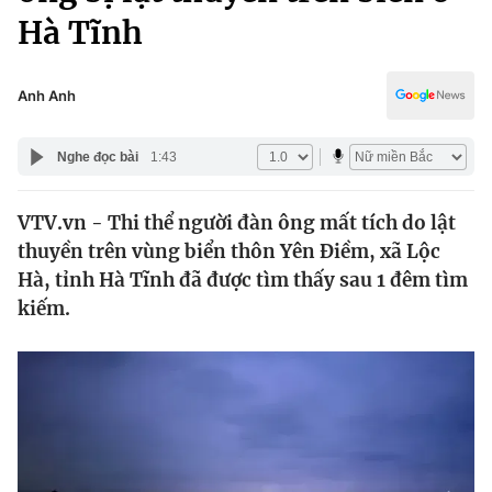
Chính trị
Hà Tĩnh
Truyền hình
Văn hóa - Giải trí
Xã hội
Y tế
Anh Anh
Đời sống
Pháp luật
Công nghệ
Nghe đọc bài
1:43
Giáo dục
Y tế
VTV.vn - Thi thể người đàn ông mất tích do lật
thuyền trên vùng biển thôn Yên Điềm, xã Lộc
Thế giới
Hà, tỉnh Hà Tĩnh đã được tìm thấy sau 1 đêm tìm
Tin tức
kiếm.
Kinh tế
Thế giới đó đây
Tài chính
Dữ liệu và đời sống
Câu chuyện quốc tế
Thị trường
Truyền hình
Góc doanh nghiệp