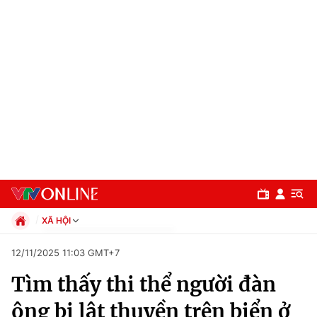
XÃ HỘI
Chính trị
12/11/2025 11:03 GMT+7
Xã hội
Tìm thấy thi thể người đàn
Pháp luật
Chuyên mục
Kinh tế
ông bị lật thuyền trên biển ở
Thể thao