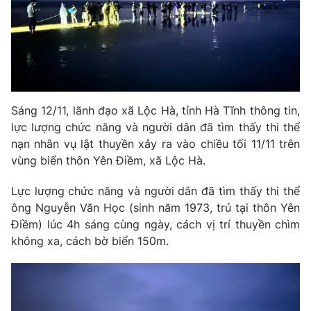
Phim VTV
Giải trí
Hậu trường
Điện ảnh
Đời sống
Nhân vật
Âm nhạc
Du lịch
Khán giả
Giáo dục
Sao
Sáng 12/11, lãnh đạo xã Lộc Hà, tỉnh Hà Tĩnh thông tin,
Làm đẹp
Giải sao mai
Tuyển sinh
lực lượng chức năng và người dân đã tìm thấy thi thể
Công nghệ
Chất lượng cuộc sống
nạn nhân vụ lật thuyền xảy ra vào chiều tối 11/11 trên
Học trực tuyến
vùng biển thôn Yên Điềm, xã Lộc Hà.
Hitech Công nghệ tương lai
Giao lưu trực tuyến
Lực lượng chức năng và người dân đã tìm thấy thi thể
Sản phẩm
ông Nguyễn Văn Học (sinh năm 1973, trú tại thôn Yên
Lịch phát sóng
Thị trường
Điềm) lúc 4h sáng cùng ngày, cách vị trí thuyền chìm
không xa, cách bờ biển 150m.
Tư vấn
Chuyên mục khác
Emagazine
Podcast