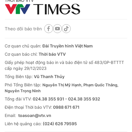
THỜI BÁO VTV
Chính trị
Xã hội
Theo dõi báo trên
Pháp luật
Cơ quan chủ quản:
Đài Truyền hình Việt Nam
Y tế
Cơ quan báo chí:
Thời báo VTV
Giấy phép hoạt động báo in và báo điện tử số 483/GP-BTTTT
cấp ngày 29/12/2023
Thế giới
Tổng Biên tập:
Vũ Thanh Thủy
Tin tức
Phó Tổng Biên tập:
Nguyễn Thị Mỹ Hạnh, Phạm Quốc Thắng,
Kinh tế
Nguyễn Trọng Ninh
Thế giới đó đây
Tài chính
Tổng đài VTV:
024.38 355 931 - 024.38 355 932
Dữ liệu và đời sống
Câu chuyện quốc tế
Ðiện thoại Thời báo VTV:
0988 671 671
Thị trường
Email:
toasoan@vtv.vn
Truyền hình
Góc doanh nghiệp
Liên hệ quảng cáo:
(024) 626 79595