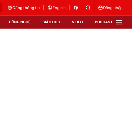
Cổng thông tin
English
Đăng nhập
CÔNG NGHỆ
GIÁO DỤC
VIDEO
PODCAST
VTV Money
VTV Thể thao
VTV Sức khoẻ
Bất động sản
Thị trường 24h
Tấm lòng Việt
Vươn mình bằng AI
VTV4
VTV8
VTV9
Lịch phát sóng
Giao lưu trực tuyến
Sự kiện