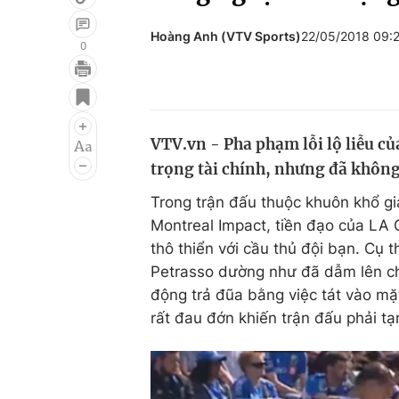
Hoàng Anh (VTV Sports)
22/05/2018 09:
0
Giải trí
Đời sống
Điện ảnh
Du lịch
VTV.vn - Pha phạm lỗi lộ liễu c
Âm nhạc
Làm đẹp
trọng tài chính, nhưng đã khôn
Sao
Chất lượng cuộc sốn
Trong trận đấu thuộc khuôn khổ g
Montreal Impact, tiền đạo của LA 
thô thiển với cầu thủ đội bạn. Cụ t
Petrasso dường như đã dẫm lên ch
động trả đũa bằng việc tát vào mặ
rất đau đớn khiến trận đấu phải t