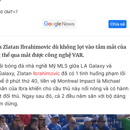
Góc ảnh
26 GMT+7
Chia sẻ
Giáo dục
Công nghệ
Tuyển sinh
Hitech Công ng
ủa Zlatan Ibrahimovic dù không lọt vào tầm mắt của
Học trực tuyến
Sản phẩm
g thể qua mắt được công nghệ VAR.
g
Thị trường
iải bóng đá nhà nghề Mỹ MLS giữa LA Galaxy và
Tư vấn
Galaxy, Zlatan
Ibrahimovic
đã có 1 tình huống phạm lỗi
hể ở phút thứ 40, tiền vệ Montreal Impact là Michael
ân của Ibra khiến cho cầu thủ này nổi nóng và có hành
t đối thủ. Ngay sau đó, cả 2 đều nằm sân với bộ dáng
ạm dừng.