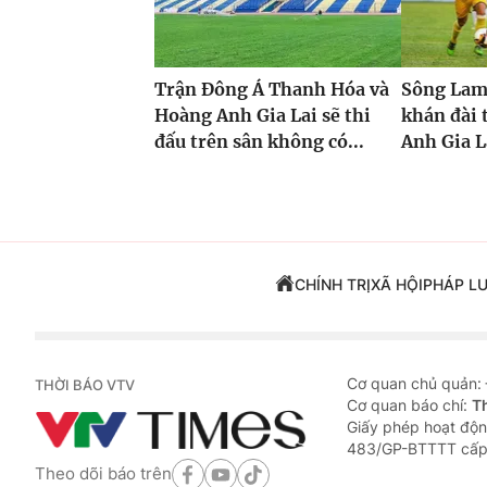
Trận Đông Á Thanh Hóa và
Sông Lam
Hoàng Anh Gia Lai sẽ thi
khán đài 
đấu trên sân không có...
Anh Gia L
CHÍNH TRỊ
XÃ HỘI
PHÁP L
Cơ quan chủ quản:
THỜI BÁO VTV
Cơ quan báo chí:
T
Giấy phép hoạt độn
483/GP-BTTTT cấp
Theo dõi báo trên