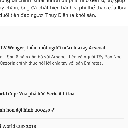
ọng tài chính Ismail Elfath đã phải nhờ đến sự trợ giúp
 chậm, ông đã phát hiện hành vi phi thể thao của Ibra
 đuổi tiền đạo người Thuỵ Điển ra khỏi sân.
LV Wenger, thêm một người nữa chia tay Arsenal
n - Sau 6 năm gắn bó với Arsenal, tiền vệ người Tây Ban Nha
Cazorla chính thức nói lời chia tay với sân Emirates.
ld Cup: Vua phá lưới Serie A bị loại
hỉnh hơn đội hình 2004/05"
ại World Cup 2018