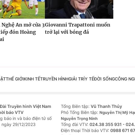
 Nghệ An mở cửa 3
Giovanni Trapattoni muốn
tiếp đón Hoàng
trở lại với bóng đá
ai
UẬT
THẾ GIỚI
KINH TẾ
TRUYỀN HÌNH
GIẢI TRÍ
Y TẾ
ĐỜI SỐNG
CÔNG NG
Đài Truyền hình Việt Nam
Tổng Biên tập:
Vũ Thanh Thủy
hời báo VTV
Phó Tổng Biên tập:
Nguyễn Thị Mỹ Hạ
g báo in và báo điện tử số
Nguyễn Trọng Ninh
 ngày 29/12/2023
Tổng đài VTV:
024.38 355 931 - 024
Ðiện thoại Thời báo VTV:
0988 671 6