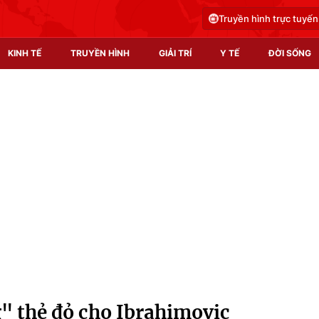
Truyền hình trực tuyến
KINH TẾ
TRUYỀN HÌNH
GIẢI TRÍ
Y TẾ
ĐỜI SỐNG
Pháp luật
Y tế
Truyền hình
Multimedia
Phim VTV
Video
Hậu trường
Shorts video
Nhân vật
Podcast
Khán giả
EMagazine
Giải sao mai
Photo
" thẻ đỏ cho Ibrahimovic
Infographic