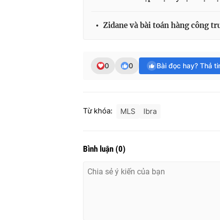
Zidane và bài toán hàng công 
0
0
Bài đọc hay? Thả t
Từ khóa:
MLS
Ibra
Bình luận
(
0
)