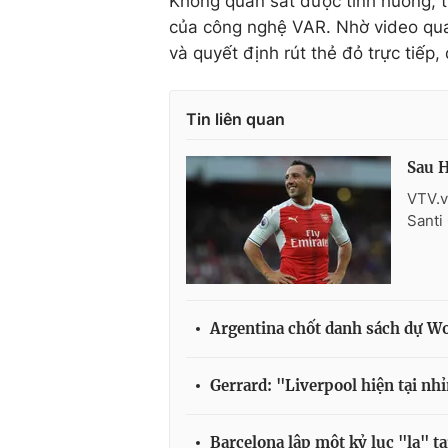
Không quan sát được tình huống, tr
của công nghệ VAR. Nhờ video quay
và quyết định rút thẻ đỏ trực tiếp,
Tin liên quan
Sau H
VTV.v
Santi 
Argentina chốt danh sách dự Wor
Gerrard: "Liverpool hiện tại n
Barcelona lập một kỷ lục "lạ" t