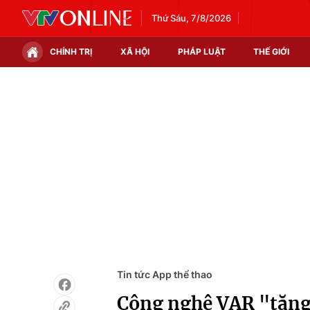
Thứ Sáu, 7/8/2026
CHÍNH TRỊ
XÃ HỘI
PHÁP LUẬT
THẾ GIỚI
Chính trị
Xã hội
Thế giới
Kinh tế
Tin tức
Tài chính
Thế giới đó đây
Thị trường
Câu chuyện quốc tế
Góc doanh nghiệp
Dữ liệu và đời sống
Tin tức App thể thao
Công nghệ VAR "tặng