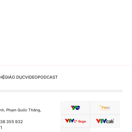
HỆ
GIÁO DỤC
VIDEO
PODCAST
nh, Phạm Quốc Thắng,
.38 355 932
71