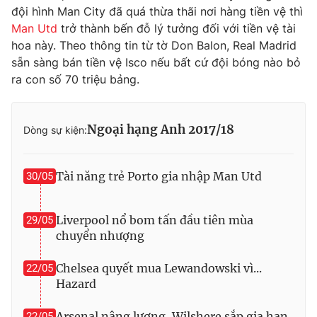
đội hình Man City đã quá thừa thãi nơi hàng tiền vệ thì
Man Utd
trở thành bến đỗ lý tưởng đối với tiền vệ tài
hoa này. Theo thông tin từ tờ Don Balon, Real Madrid
sẵn sàng bán tiền vệ Isco nếu bất cứ đội bóng nào bỏ
THỜI BÁO VTV
ra con số 70 triệu bảng.
Ngoại hạng Anh 2017/18
Dòng sự kiện:
Theo dõi báo trên
Tài năng trẻ Porto gia nhập Man Utd
30/05
Cơ quan chủ quản:
Đài Truyền hình Việt Nam
Cơ quan báo chí:
Thời báo VTV
Giấy phép hoạt động báo in và báo điện tử số 483/GP-BTTTT
Liverpool nổ bom tấn đầu tiên mùa
29/05
cấp ngày 29/12/2023
chuyển nhượng
Tổng Biên tập:
Vũ Thanh Thủy
Chelsea quyết mua Lewandowski vì...
22/05
Phó Tổng Biên tập:
Nguyễn Thị Mỹ Hạnh, Phạm Quốc Thắng,
Hazard
Nguyễn Trọng Ninh
Tổng đài VTV:
024.38 355 931 - 024.38 355 932
Arsenal nâng lương, Wilshere sắp gia hạn
22/05