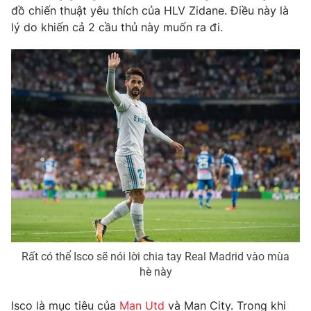
đồ chiến thuật yêu thích của HLV Zidane. Điều này là
Photo
Infographic
lý do khiến cả 2 cầu thủ này muốn ra đi.
Video
Shorts video
VTV Money
VTV Thể thao
VTV Sức khoẻ
Bất động sản
Thị trường 24h
Tấm lòng Việt
VTV4
Vươn mình bằng AI
Rất có thể Isco sẽ nói lời chia tay Real Madrid vào mùa
VTV9
VTV8
hè này
Liên hệ tòa soạn
English
Isco là mục tiêu của
Man Utd
và Man City. Trong khi