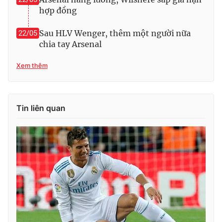
Ðiện thoại Thời báo VTV:
024.66 897 897
hợp đồng
Email:
toasoan@vtv.vn
Sau HLV Wenger, thêm một người nữa
22/05
Liên hệ quảng cáo:
024-7300.7108
chia tay Arsenal
Xem thêm
Tin liên quan
® Cấm sao chép dưới mọi hình thức nếu không có sự chấp
thuận bằng văn bản. Ghi rõ nguồn VTV.vn khi phát hành lại
thông tin từ website này.