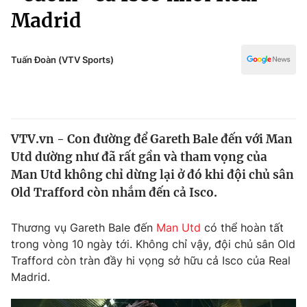
Chính trị
Madrid
Truyền hình
Văn hóa - Giải trí
Xã hội
Y tế
Tuấn Đoàn (VTV Sports)
Đời sống
Pháp luật
Công nghệ
Giáo dục
Y tế
VTV.vn - Con đường để Gareth Bale đến với Man
Utd dường như đã rất gần và tham vọng của
Thế giới
Man Utd không chỉ dừng lại ở đó khi đội chủ sân
Tin tức
Old Trafford còn nhắm đến cả Isco.
Kinh tế
Thế giới đó đây
Thương vụ Gareth Bale đến
Man Utd
có thể hoàn tất
Tài chính
Dữ liệu và đời sống
trong vòng 10 ngày tới. Không chỉ vậy, đội chủ sân Old
Câu chuyện quốc tế
Thị trường
Trafford còn tràn đầy hi vọng sở hữu cả Isco của Real
Madrid.
Truyền hình
Góc doanh nghiệp