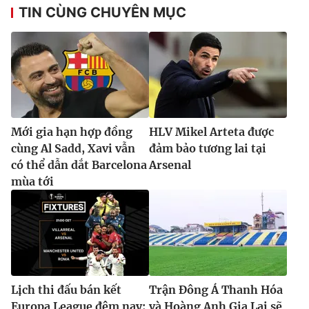
TIN CÙNG CHUYÊN MỤC
Mới gia hạn hợp đồng
HLV Mikel Arteta được
cùng Al Sadd, Xavi vẫn
đảm bảo tương lai tại
có thể dẫn dắt Barcelona
Arsenal
mùa tới
Lịch thi đấu bán kết
Trận Đông Á Thanh Hóa
Europa League đêm nay:
và Hoàng Anh Gia Lai sẽ