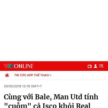
TIN TỨC APP THỂ THAO
Chính trị
29/05/2018 12:19 GMT+7
Xã hội
Cùng với Bale, Man Utd tính
Pháp luật
Chuyên mục
Kinh tế
"cuỗm" cả Isco khỏi Real
Thể thao