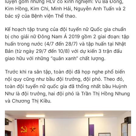
luyện gồm những HLV có kinh nghiệm: Vũ Bá Đông,
Phim VTV
Giải trí
Kim Hồng, Kim Chi, Minh Hải, Nguyễn Anh Tuấn và 2
Hậu trường
bác sỹ của Bệnh viện Thể thao.
Điện ảnh
Đời sống
Nhân vật
Kế hoạch tập trung của đội tuyển nữ Quốc gia chuẩn
Âm nhạc
bị cho giải nữ Đông Nam Á 2019 gồm 2 giai đoạn: tập
Du lịch
Khán giả
Giáo dục
Sao
huấn trong nước (4/7 đến 28/7) và tập huấn tại Nhật
Làm đẹp
Giải sao mai
Bản (từ ngày 29/7 đến 10/8) với dự kiến 3 trận đấu
Tuyển sinh
giao hữu với những “quân xanh” chất lượng.
Công nghệ
Chất lượng cuộc sống
Học trực tuyến
Trước khi ra sân tập, toàn đội đã họp nghe phổ biến
Hitech Công nghệ tương lai
Giao lưu trực tuyến
nội quy cũng như bầu đội trưởng, đội phó. Theo đó,
Sản phẩm
toàn đội tuyển nữ quốc gia đã thống nhất bầu Huỳnh
Như là đội trưởng, hai đội phó là Trần Thị Hồng Nhung
Lịch phát sóng
Thị trường
và Chương Thị Kiều.
Tư vấn
Chuyên mục khác
Emagazine
Podcast