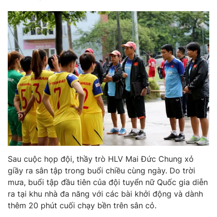
Email:
toasoan@vtv.vn
Liên hệ quảng cáo:
024-7300.7108
® Cấm sao chép dưới mọi hình thức nếu không có sự chấp
Sau cuộc họp đội, thầy trò HLV Mai Đức Chung xỏ
thuận bằng văn bản. Ghi rõ nguồn VTV.vn khi phát hành lại
giầy ra sân tập trong buổi chiều cùng ngày. Do trời
thông tin từ website này.
mưa, buổi tập đầu tiên của đội tuyển nữ Quốc gia diễn
ra tại khu nhà đa năng với các bài khởi động và dành
thêm 20 phút cuối chạy bền trên sân cỏ.