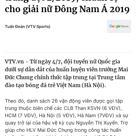
Chính trị
cho giải nữ Đông Nam Á 2019
Truyền hình
Văn hóa - Giải trí
Xã hội
Y tế
Tuấn Đoàn (VTV Sports)
Đời sống
Pháp luật
Công nghệ
Giáo dục
Y tế
VTV.vn - Từ ngày 4/7, đội tuyển nữ Quốc gia
dưới sự dẫn dắt của huấn luyện viên trưởng Mai
Thế giới
Đức Chung chính thức tập trung tại Trung tâm
Tin tức
đào tạo bóng đá trẻ Việt Nam (Hà Nội).
Kinh tế
Thế giới đó đây
Theo đó, danh sách 26 vận động viên được gọi tập
Tài chính
Dữ liệu và đời sống
trung thuộc biên chế các CLB Than KSVN (6 VĐV),
Câu chuyện quốc tế
Thị trường
HCM (7 VĐV), Hà Nội (5 VĐV), Hà Nam (7VĐV) và sự
quay trở lại của hậu vệ kỳ cựu Nguyễn Thị Xuyến. Trợ
Truyền hình
Góc doanh nghiệp
giúp cho HLV Mai Đức Chung trong công tác huấn