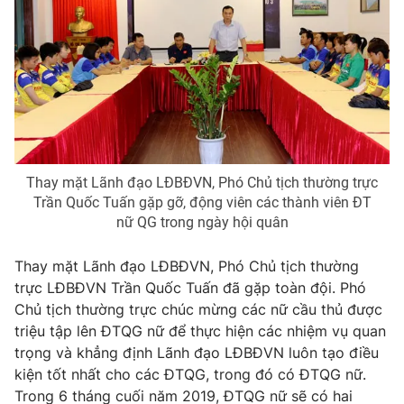
Photo
Infographic
Video
Shorts video
VTV Money
VTV Thể thao
Thay mặt Lãnh đạo LĐBĐVN, Phó Chủ tịch thường trực
VTV Sức khoẻ
Bất động sản
Trần Quốc Tuấn gặp gỡ, động viên các thành viên ĐT
nữ QG trong ngày hội quân
Thị trường 24h
Tấm lòng Việt
Thay mặt Lãnh đạo LĐBĐVN, Phó Chủ tịch thường
trực LĐBĐVN Trần Quốc Tuấn đã gặp toàn đội. Phó
VTV4
Vươn mình bằng AI
Chủ tịch thường trực chúc mừng các nữ cầu thủ được
triệu tập lên ĐTQG nữ để thực hiện các nhiệm vụ quan
VTV9
VTV8
trọng và khẳng định Lãnh đạo LĐBĐVN luôn tạo điều
kiện tốt nhất cho các ĐTQG, trong đó có ĐTQG nữ.
Liên hệ tòa soạn
English
Trong 6 tháng cuối năm 2019, ĐTQG nữ sẽ có hai