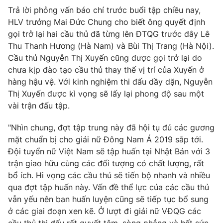
Trả lời phỏng vấn báo chí trước buổi tập chiều nay,
HLV trưởng Mai Đức Chung cho biết ông quyết định
gọi trở lại hai cầu thủ đã từng lên ĐTQG trước đây Lê
Thu Thanh Hương (Hà Nam) và Bùi Thị Trang (Hà Nội).
Cầu thủ Nguyễn Thị Xuyến cũng được gọi trở lại do
chưa kịp đào tạo cầu thủ thay thế vị trí của Xuyến ở
hàng hậu vệ. Với kinh nghiệm thi đấu dầy dặn, Nguyễn
Thị Xuyến được kì vọng sẽ lấy lại phong độ sau một
vài trận đấu tập.
"Nhìn chung, đợt tập trung này đã hội tụ đủ các gương
mặt chuẩn bị cho giải nữ Đông Nam Á 2019 sắp tới.
Đội tuyển nữ Việt Nam sẽ tập huấn tại Nhật Bản với 3
trận giao hữu cùng các đối tượng có chất lượng, rất
bổ ích. Hi vọng các cầu thủ sẽ tiến bộ nhanh và nhiều
qua đợt tập huấn này. Vấn đề thể lực của các cầu thủ
vẫn yếu nên ban huấn luyện cũng sẽ tiếp tục bổ sung
ở các giai đoạn xen kẽ. Ở lượt đi giải nữ VĐQG các
cầu thủ thi đấu rất quyết tâm, sòng phẳng và hết sức