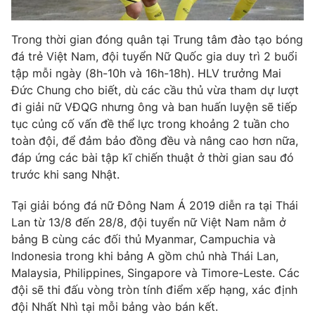
Trong thời gian đóng quân tại Trung tâm đào tạo bóng
đá trẻ Việt Nam, đội tuyển Nữ Quốc gia duy trì 2 buổi
tập mỗi ngày (8h-10h và 16h-18h). HLV trưởng Mai
Đức Chung cho biết, dù các cầu thủ vừa tham dự lượt
đi giải nữ VĐQG nhưng ông và ban huấn luyện sẽ tiếp
tục củng cố vấn đề thể lực trong khoảng 2 tuần cho
toàn đội, để đảm bảo đồng đều và nâng cao hơn nữa,
đáp ứng các bài tập kĩ chiến thuật ở thời gian sau đó
trước khi sang Nhật.
Tại giải bóng đá nữ Đông Nam Á 2019 diễn ra tại Thái
Lan từ 13/8 đến 28/8, đội tuyển nữ Việt Nam nằm ở
bảng B cùng các đối thủ Myanmar, Campuchia và
Indonesia trong khi bảng A gồm chủ nhà Thái Lan,
Malaysia, Philippines, Singapore và Timore-Leste. Các
đội sẽ thi đấu vòng tròn tính điểm xếp hạng, xác định
đội Nhất Nhì tại mỗi bảng vào bán kết.