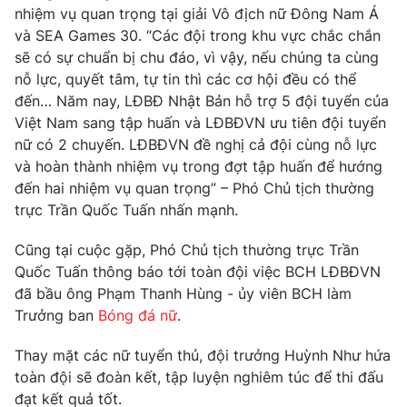
nhiệm vụ quan trọng tại giải Vô địch nữ Đông Nam Á
và SEA Games 30. “Các đội trong khu vực chắc chắn
sẽ có sự chuẩn bị chu đáo, vì vậy, nếu chúng ta cùng
nỗ lực, quyết tâm, tự tin thì các cơ hội đều có thể
THỜI BÁO VTV
đến… Năm nay, LĐBĐ Nhật Bản hỗ trợ 5 đội tuyển của
Việt Nam sang tập huấn và LĐBĐVN ưu tiên đội tuyển
Theo dõi báo trên
nữ có 2 chuyến. LĐBĐVN đề nghị cả đội cùng nỗ lực
và hoàn thành nhiệm vụ trong đợt tập huấn để hướng
đến hai nhiệm vụ quan trọng” – Phó Chủ tịch thường
Cơ quan chủ quản:
Đài Truyền hình Việt Nam
trực Trần Quốc Tuấn nhấn mạnh.
Cơ quan báo chí:
Thời báo VTV
Giấy phép hoạt động báo in và báo điện tử số 483/GP-BTTTT
Cũng tại cuộc gặp, Phó Chủ tịch thường trực Trần
cấp ngày 29/12/2023
Quốc Tuấn thông báo tới toàn đội việc BCH LĐBĐVN
Tổng Biên tập:
Vũ Thanh Thủy
đã bầu ông Phạm Thanh Hùng - ủy viên BCH làm
Phó Tổng Biên tập:
Trưởng ban
Bóng đá nữ
.
Nguyễn Thị Mỹ Hạnh, Phạm Quốc Thắng,
Nguyễn Trọng Ninh
Thay mặt các nữ tuyển thủ, đội trưởng Huỳnh Như hứa
Tổng đài VTV:
024.38 355 931 - 024.38 355 932
toàn đội sẽ đoàn kết, tập luyện nghiêm túc để thi đấu
Ðiện thoại Thời báo VTV:
024.66 897 897
đạt kết quả tốt.