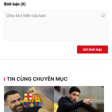
Bình luận
(
0
)
Gửi bình luận
TIN CÙNG CHUYÊN MỤC