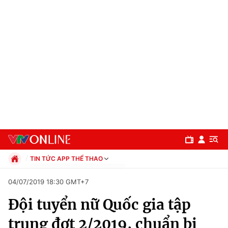
TIN TỨC APP THỂ THAO
Chính trị
04/07/2019 18:30 GMT+7
Xã hội
Đội tuyển nữ Quốc gia tập
Pháp luật
Chuyên mục
Kinh tế
trung đợt 2/2019, chuẩn bị
Thể thao