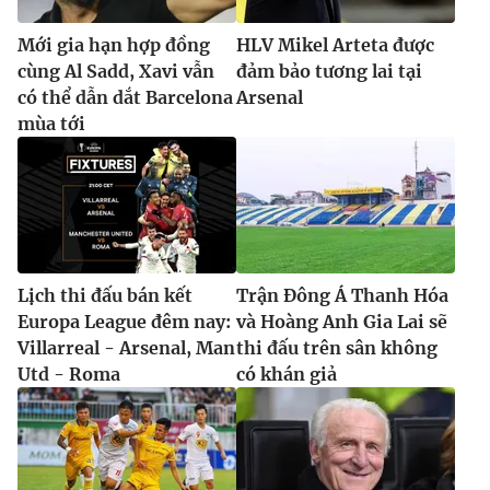
Mới gia hạn hợp đồng
HLV Mikel Arteta được
cùng Al Sadd, Xavi vẫn
đảm bảo tương lai tại
có thể dẫn dắt Barcelona
Arsenal
mùa tới
Lịch thi đấu bán kết
Trận Đông Á Thanh Hóa
Europa League đêm nay:
và Hoàng Anh Gia Lai sẽ
Villarreal - Arsenal, Man
thi đấu trên sân không
Utd - Roma
có khán giả