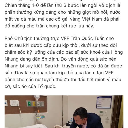
Phim VTV
Chiến thắng 1-0 để lần thứ 6 bước lên ngôi vô địch là
Giải trí
phần thưởng xứng đáng cho những giọt mồ hôi, nước
Hậu trường
Điện ảnh
mắt và cả máu mà các cô gái vàng Việt Nam đã phải
Đời sống
Nhân vật
đổ xuống cho trận chung kết rực lửa này.
Âm nhạc
Du lịch
Khán giả
Phó Chủ tịch thường trực VFF Trần Quốc Tuấn cho
Giáo dục
Sao
biết sau khi được cấp cứu kịp thời, dưới sự theo dõi
Làm đẹp
Giải sao mai
Tuyển sinh
chăm sóc kỹ lưỡng của các bác sĩ, sức khoẻ của Hồng
Công nghệ
Chất lượng cuộc sống
Nhung đang dần ổn định. Do vận động quá sức nên
Học trực tuyến
Nhung bị suy kiệt. Sau khi truyền nước, cô đã ăn được
Hitech Công nghệ tương lai
Giao lưu trực tuyến
súp. Đây là sự quan tâm kịp thời của lãnh đạo VFF
Sản phẩm
dành cho các nữ tuyển thủ đã thi đấu hết mình vì màu
cờ, sắc áo của Tổ quốc.
Lịch phát sóng
Thị trường
Tư vấn
Chuyên mục khác
Emagazine
Podcast