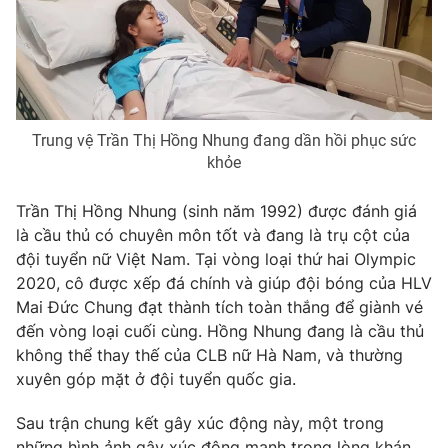
Photo
Infographic
Video
Shorts video
Trung vệ Trần Thị Hồng Nhung đang dần hồi phục sức
VTV Money
VTV Thể thao
khỏe
VTV Sức khoẻ
Bất động sản
Trần Thị Hồng Nhung (sinh năm 1992) được đánh giá
là cầu thủ có chuyên môn tốt và đang là trụ cột của
đội tuyển nữ Việt Nam. Tại vòng loại thứ hai Olympic
Thị trường 24h
Tấm lòng Việt
2020, cô được xếp đá chính và giúp đội bóng của HLV
Mai Đức Chung đạt thành tích toàn thắng để giành vé
VTV4
Vươn mình bằng AI
đến vòng loại cuối cùng. Hồng Nhung đang là cầu thủ
không thể thay thế của CLB nữ Hà Nam, và thường
xuyên góp mặt ở đội tuyển quốc gia.
VTV9
VTV8
Sau trận chung kết gây xúc động này, một trong
Liên hệ tòa soạn
English
những hình ảnh gây xúc động mạnh trong lòng khán