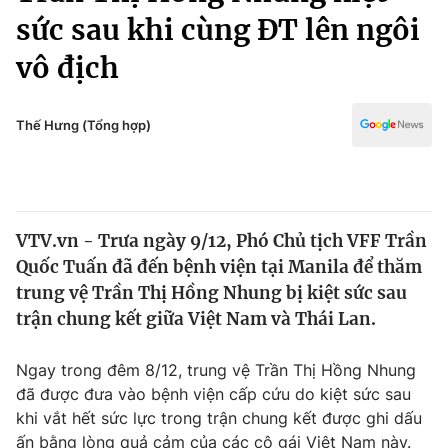
Chính trị
sức sau khi cùng ĐT lên ngôi
Truyền hình
Văn hóa - Giải trí
vô địch
Xã hội
Y tế
Đời sống
Pháp luật
Thế Hưng (Tổng hợp)
Công nghệ
Giáo dục
Y tế
Thế giới
VTV.vn - Trưa ngày 9/12, Phó Chủ tịch VFF Trần
Quốc Tuấn đã đến bệnh viện tại Manila để thăm
Tin tức
trung vệ Trần Thị Hồng Nhung bị kiệt sức sau
Kinh tế
trận chung kết giữa Việt Nam và Thái Lan.
Thế giới đó đây
Tài chính
Dữ liệu và đời sống
Câu chuyện quốc tế
Ngay trong đêm 8/12, trung vệ Trần Thị Hồng Nhung
Thị trường
đã được đưa vào bệnh viện cấp cứu do kiệt sức sau
Truyền hình
Góc doanh nghiệp
khi vắt hết sức lực trong trận chung kết được ghi dấu
ấn bằng lòng quả cảm của các cô gái Việt Nam này.