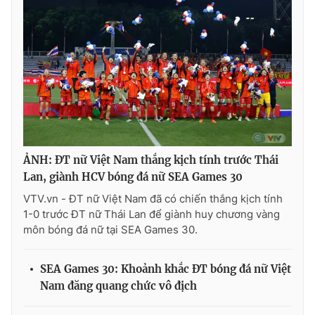
Ðiện thoại Thời báo VTV:
024.66 897 897
Email:
toasoan@vtv.vn
Liên hệ quảng cáo:
024-7300.7108
ẢNH: ĐT nữ Việt Nam thắng kịch tính trước Thái
Lan, giành HCV bóng đá nữ SEA Games 30
VTV.vn - ĐT nữ Việt Nam đã có chiến thắng kịch tính
1-0 trước ĐT nữ Thái Lan để giành huy chương vàng
môn bóng đá nữ tại SEA Games 30.
® Cấm sao chép dưới mọi hình thức nếu không có sự chấp
thuận bằng văn bản. Ghi rõ nguồn VTV.vn khi phát hành lại
SEA Games 30: Khoảnh khắc ĐT bóng đá nữ Việt
thông tin từ website này.
Nam đăng quang chức vô địch