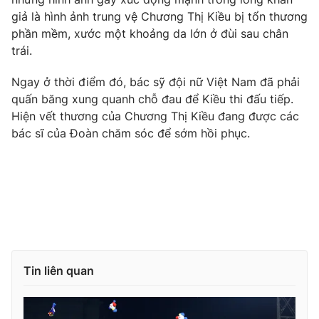
giả là hình ảnh trung vệ Chương Thị Kiều bị tổn thương
phần mềm, xước một khoảng da lớn ở đùi sau chân
trái.
THỜI BÁO VTV
Ngay ở thời điểm đó, bác sỹ đội nữ Việt Nam đã phải
quấn băng xung quanh chỗ đau để Kiều thi đấu tiếp.
Hiện vết thương của Chương Thị Kiều đang được các
bác sĩ của Đoàn chăm sóc để sớm hồi phục.
Theo dõi báo trên
Cơ quan chủ quản:
Đài Truyền hình Việt Nam
Cơ quan báo chí:
Thời báo VTV
Giấy phép hoạt động báo in và báo điện tử số 483/GP-BTTTT
cấp ngày 29/12/2023
Tổng Biên tập:
Vũ Thanh Thủy
Tin liên quan
Phó Tổng Biên tập:
Nguyễn Thị Mỹ Hạnh, Phạm Quốc Thắng,
Nguyễn Trọng Ninh
Tổng đài VTV:
024.38 355 931 - 024.38 355 932