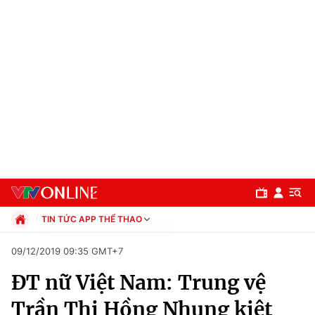
TIN TỨC APP THỂ THAO
Chính trị
09/12/2019 09:35 GMT+7
Xã hội
ĐT nữ Việt Nam: Trung vệ
Pháp luật
Chuyên mục
Kinh tế
Trần Thị Hồng Nhung kiệt
Thể thao