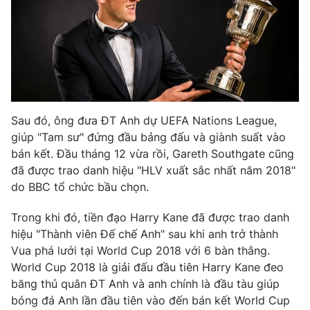
Photo
Infographic
Video
Shorts video
VTV Money
VTV Thể thao
Sau đó, ông đưa ĐT Anh dự UEFA Nations League,
giúp "Tam sư" đứng đầu bảng đấu và giành suất vào
VTV Sức khoẻ
Bất động sản
bán kết. Đầu tháng 12 vừa rồi, Gareth Southgate cũng
đã được trao danh hiệu "HLV xuất sắc nhất năm 2018"
Thị trường 24h
Tấm lòng Việt
do BBC tổ chức bầu chọn.
Trong khi đó, tiền đạo Harry Kane đã được trao danh
VTV4
Vươn mình bằng AI
hiệu "Thành viên Đế chế Anh" sau khi anh trở thành
Vua phá lưới tại World Cup 2018 với 6 bàn thắng.
VTV9
VTV8
World Cup 2018 là giải đấu đầu tiên Harry Kane đeo
băng thủ quân ĐT Anh và anh chính là đầu tàu giúp
bóng đá Anh lần đầu tiên vào đến bán kết World Cup
Liên hệ tòa soạn
English