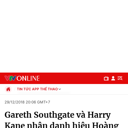
TIN TỨC APP THỂ THAO
Chính trị
29/12/2018 20:06 GMT+7
Xã hội
Gareth Southgate và Harry
Pháp luật
Chuyên mục
Kinh tế
Kane nhận danh hiệu Hoàng
Thể thao