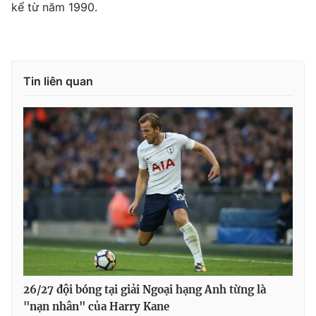
kể từ năm 1990.
THỜI BÁO VTV
Tin liên quan
Theo dõi báo trên
Cơ quan chủ quản:
Đài Truyền hình Việt Nam
Cơ quan báo chí:
Thời báo VTV
Giấy phép hoạt động báo in và báo điện tử số 483/GP-BTTTT
cấp ngày 29/12/2023
Tổng Biên tập:
Vũ Thanh Thủy
Phó Tổng Biên tập:
Nguyễn Thị Mỹ Hạnh, Phạm Quốc Thắng,
Nguyễn Trọng Ninh
26/27 đội bóng tại giải Ngoại hạng Anh từng là
Tổng đài VTV:
024.38 355 931 - 024.38 355 932
"nạn nhân" của Harry Kane