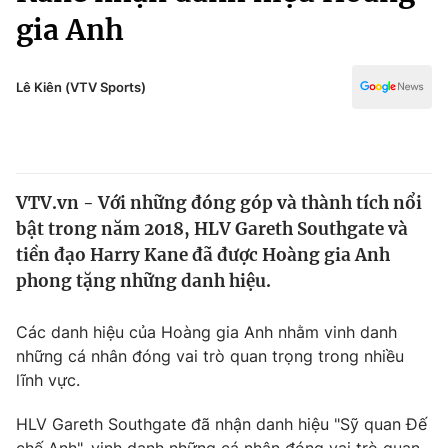
Chính trị
gia Anh
Truyền hình
Văn hóa - Giải trí
Xã hội
Y tế
Lê Kiên (VTV Sports)
Đời sống
Pháp luật
Công nghệ
Giáo dục
Y tế
VTV.vn - Với những đóng góp và thành tích nổi
bật trong năm 2018, HLV Gareth Southgate và
Thế giới
tiền đạo Harry Kane đã được Hoàng gia Anh
Tin tức
phong tặng những danh hiệu.
Kinh tế
Thế giới đó đây
Các danh hiệu của Hoàng gia Anh nhằm vinh danh
Tài chính
Dữ liệu và đời sống
những cá nhân đóng vai trò quan trọng trong nhiều
Câu chuyện quốc tế
Thị trường
lĩnh vực.
Truyền hình
Góc doanh nghiệp
HLV Gareth Southgate đã nhận danh hiệu "Sỹ quan Đế