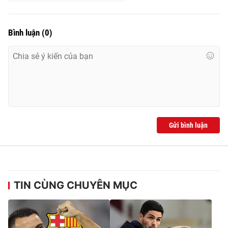
Bình luận
(
0
)
Gửi bình luận
TIN CÙNG CHUYÊN MỤC