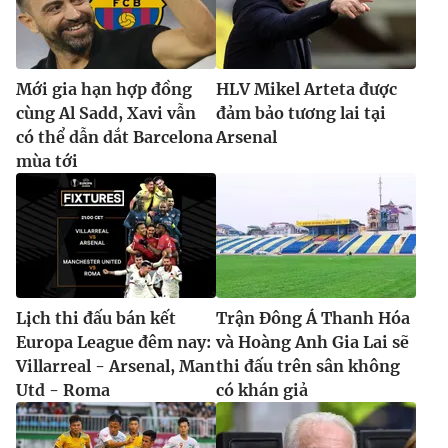
Mới gia hạn hợp đồng
HLV Mikel Arteta được
cùng Al Sadd, Xavi vẫn
đảm bảo tương lai tại
có thể dẫn dắt Barcelona
Arsenal
mùa tới
Lịch thi đấu bán kết
Trận Đông Á Thanh Hóa
Europa League đêm nay:
và Hoàng Anh Gia Lai sẽ
Villarreal - Arsenal, Man
thi đấu trên sân không
Utd - Roma
có khán giả