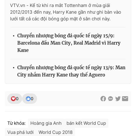
Ðiện thoại Thời báo VTV:
024.66 897 897
VTV.vn - Kể từ khi ra mắt Tottenham ở mùa giải
Email:
toasoan@vtv.vn
2012/2013 đến nay, Harry Kane gần như ghi bàn vào
lưới tất cả các đội bóng góp mặt ở sân chơi này.
Liên hệ quảng cáo:
024-7300.7108
Chuyển nhượng bóng đá quốc tế ngày 15/9:
Barcelona đấu Man City, Real Madrid vì Harry
Kane
Chuyển nhượng bóng đá quốc tế ngày 13/9: Man
City nhắm Harry Kane thay thế Aguero
0
0
® Cấm sao chép dưới mọi hình thức nếu không có sự chấp
thuận bằng văn bản. Ghi rõ nguồn VTV.vn khi phát hành lại
thông tin từ website này.
Từ khóa:
Hoàng gia Anh
bán kết World Cup
Vua phá lưới
World Cup 2018