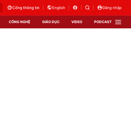
Cổng thông tin
English
Đăng nhập
CÔNG NGHỆ
GIÁO DỤC
VIDEO
PODCAST
VTV Money
VTV Thể thao
VTV Sức khoẻ
Bất động sản
Thị trường 24h
Tấm lòng Việt
Vươn mình bằng AI
VTV4
VTV8
VTV9
Lịch phát sóng
Giao lưu trực tuyến
Sự kiện