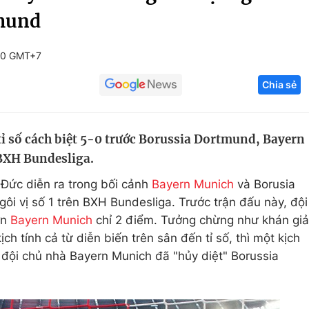
tmund
Góc ảnh
00 GMT+7
Giáo dục
Công nghệ
Chia sẻ
Tuyển sinh
Hitech Công ng
Học trực tuyến
Sản phẩm
tỉ số cách biệt 5-0 trước Borussia Dortmund, Bayern
g
Thị trường
n BXH Bundesliga.
Tư vấn
 Đức diễn ra trong bối cảnh
Bayern Munich
và Borusia
i vị số 1 trên BXH Bundesliga. Trước trận đấu này, đội
ơn
Bayern Munich
chỉ 2 điểm. Tưởng chừng như khán giả
h tính cả từ diễn biến trên sân đến tỉ số, thì một kịch
i đội chủ nhà Bayern Munich đã "hủy diệt" Borussia