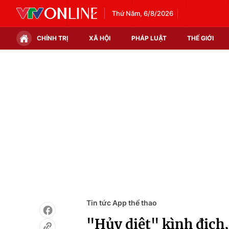
Thứ Năm, 6/8/2026
CHÍNH TRỊ
XÃ HỘI
PHÁP LUẬT
THẾ GIỚI
Chính trị
Xã hội
Thế giới
Kinh tế
Tin tức
Tài chính
Thế giới đó đây
Thị trường
Câu chuyện quốc tế
Góc doanh nghiệp
Dữ liệu và đời sống
Tin tức App thể thao
"Hủy diệt" kình địch