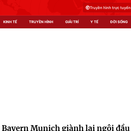
Truyền hình trực tuyến
KINH TẾ
TRUYỀN HÌNH
GIẢI TRÍ
Y TẾ
ĐỜI SỐNG
Pháp luật
Y tế
Truyền hình
Multimedia
Phim VTV
Video
Hậu trường
Shorts video
Nhân vật
Podcast
Khán giả
EMagazine
Giải sao mai
Photo
, Bayern Munich giành lại ngôi đầu
Infographic