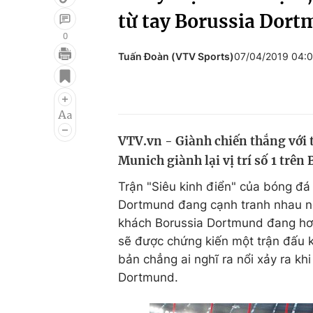
từ tay Borussia Dor
0
Tuấn Đoàn (VTV Sports)
07/04/2019 04:
Giải trí
Đời sống
Điện ảnh
Du lịch
Âm nhạc
Làm đẹp
VTV.vn - Giành chiến thắng với 
Sao
Chất lượng cuộc sốn
Munich giành lại vị trí số 1 trê
Trận "Siêu kinh điển" của bóng đá
Dortmund đang cạnh tranh nhau ngô
khách Borussia Dortmund đang h
sẽ được chứng kiến một trận đấu kịc
bản chẳng ai nghĩ ra nổi xảy ra kh
Dortmund.