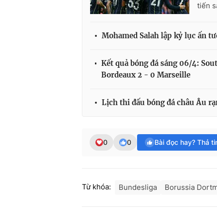
tiến s
Mohamed Salah lập kỷ lục ấn t
Kết quả bóng đá sáng 06/4: Sou
Bordeaux 2 - 0 Marseille
Lịch thi đấu bóng đá châu Âu rạ
0
0
Bài đọc hay? Thả t
Từ khóa:
Bundesliga
Borussia Dort