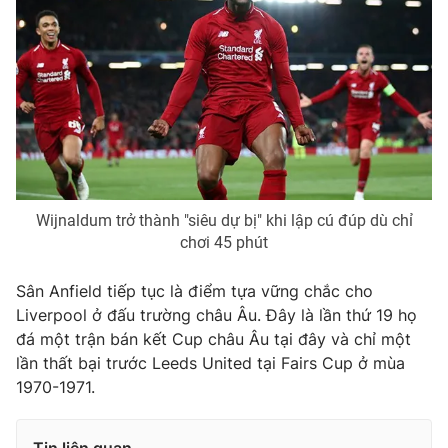
THỜI BÁO VTV
Theo dõi báo trên
Wijnaldum trở thành "siêu dự bị" khi lập cú đúp dù chỉ
chơi 45 phút
Cơ quan chủ quản:
Đài Truyền hình Việt Nam
Cơ quan báo chí:
Thời báo VTV
Sân Anfield tiếp tục là điểm tựa vững chắc cho
Giấy phép hoạt động báo in và báo điện tử số 483/GP-BTTTT
Liverpool ở đấu trường châu Âu. Đây là lần thứ 19 họ
cấp ngày 29/12/2023
đá một trận bán kết Cup châu Âu tại đây và chỉ một
Tổng Biên tập:
Vũ Thanh Thủy
lần thất bại trước Leeds United tại Fairs Cup ở mùa
Phó Tổng Biên tập:
Nguyễn Thị Mỹ Hạnh, Phạm Quốc Thắng,
1970-1971.
Nguyễn Trọng Ninh
Tổng đài VTV:
024.38 355 931 - 024.38 355 932
Tin liên quan