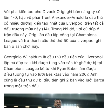
Photo
Infographic
Với pha kiến tạo cho Divock Origi ghi bàn nâng tỷ số
lên 4-0, hậu vệ phải Trent Alexander-Arnold là cầu thủ
Video
Shorts video
có nhiều đường kiến tạo nhất của Liverpool trên tất cả
đấu trường mùa này (14). Trong khi đó, với cú đúp ở
trận đấu này, Origi lần đầu lập công tại Champions
VTV Money
VTV Thể thao
League và trở thành cầu thủ thứ 50 của Liverpool ghi
bàn ở sân chơi này.
VTV Sức khoẻ
Bất động sản
Georginio Wijnaldum là cầu thủ đầu tiên của Liverpool
lập cú đúp sau khi được tung vào sân từ ghế dự bị tại
Thị trường 24h
Tấm lòng Việt
Champions League kể từ khi Ryan Babel làm được
điều tương tự vào lưới Besiktas vào năm 2007. Anh
VTV4
Vươn mình bằng AI
cũng là cầu thủ dự bị đầu tiên ghi 2 bàn vào lưới Barca
trong một trận đấu.
VTV9
VTV8
Liên hệ tòa soạn
English