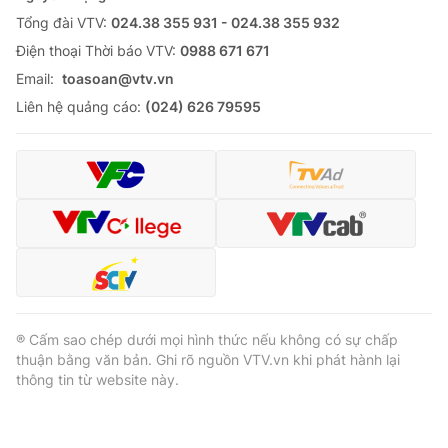
Tổng đài VTV:
024.38 355 931 - 024.38 355 932
Ðiện thoại Thời báo VTV:
0988 671 671
Email:
toasoan@vtv.vn
Liên hệ quảng cáo:
(024) 626 79595
® Cấm sao chép dưới mọi hình thức nếu không có sự chấp
thuận bằng văn bản. Ghi rõ nguồn VTV.vn khi phát hành lại
thông tin từ website này.