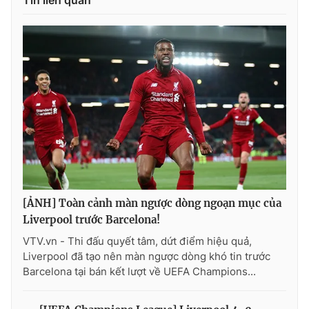
Ðiện thoại Thời báo VTV:
024.66 897 897
Email:
toasoan@vtv.vn
Liên hệ quảng cáo:
024-7300.7108
[ẢNH] Toàn cảnh màn ngược dòng ngoạn mục của
Liverpool trước Barcelona!
® Cấm sao chép dưới mọi hình thức nếu không có sự chấp
VTV.vn - Thi đấu quyết tâm, dứt điểm hiệu quả,
thuận bằng văn bản. Ghi rõ nguồn VTV.vn khi phát hành lại
Liverpool đã tạo nên màn ngược dòng khó tin trước
thông tin từ website này.
Barcelona tại bán kết lượt về UEFA Champions...