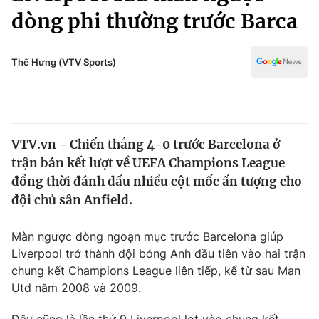
Chính trị
dòng phi thường trước Barca
Truyền hình
Văn hóa - Giải trí
Xã hội
Y tế
Thế Hưng (VTV Sports)
Đời sống
Pháp luật
Công nghệ
Giáo dục
Y tế
VTV.vn - Chiến thắng 4-0 trước Barcelona ở
trận bán kết lượt về UEFA Champions League
Thế giới
đồng thời đánh dấu nhiều cột mốc ấn tượng cho
Tin tức
đội chủ sân Anfield.
Kinh tế
Thế giới đó đây
Màn ngược dòng ngoạn mục trước Barcelona giúp
Tài chính
Dữ liệu và đời sống
Liverpool trở thành đội bóng Anh đầu tiên vào hai trận
Câu chuyện quốc tế
Thị trường
chung kết Champions League liên tiếp, kể từ sau Man
Utd năm 2008 và 2009.
Truyền hình
Góc doanh nghiệp