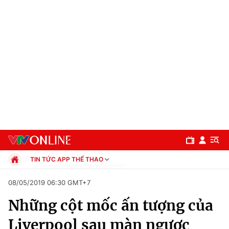
TIN TỨC APP THỂ THAO
Chính trị
08/05/2019 06:30 GMT+7
Xã hội
Những cột mốc ấn tượng của
Pháp luật
Chuyên mục
Kinh tế
Liverpool sau màn ngược
Thể thao