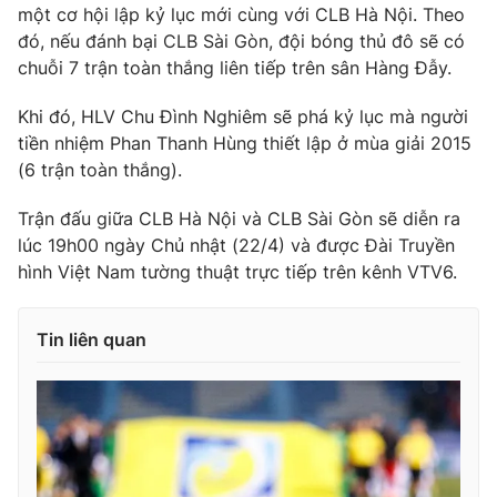
một cơ hội lập kỷ lục mới cùng với CLB Hà Nội. Theo
Photo
Infographic
đó, nếu đánh bại CLB Sài Gòn, đội bóng thủ đô sẽ có
chuỗi 7 trận toàn thắng liên tiếp trên sân Hàng Đẫy.
Video
Shorts video
Khi đó, HLV Chu Đình Nghiêm sẽ phá kỷ lục mà người
tiền nhiệm Phan Thanh Hùng thiết lập ở mùa giải 2015
VTV Money
VTV Thể thao
(6 trận toàn thắng).
Trận đấu giữa CLB Hà Nội và CLB Sài Gòn sẽ diễn ra
VTV Sức khoẻ
Bất động sản
lúc 19h00 ngày Chủ nhật (22/4) và được Đài Truyền
hình Việt Nam tường thuật trực tiếp trên kênh VTV6.
Thị trường 24h
Tấm lòng Việt
Tin liên quan
VTV4
Vươn mình bằng AI
VTV9
VTV8
Liên hệ tòa soạn
English