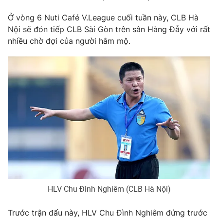
Phim VTV
Giải trí
Ở vòng 6 Nuti Café V.League cuối tuần này, CLB Hà
Hậu trường
Nội sẽ đón tiếp CLB Sài Gòn trên sân Hàng Đẫy với rất
Điện ảnh
Đời sống
nhiều chờ đợi của người hâm mộ.
Nhân vật
Âm nhạc
Du lịch
Khán giả
Giáo dục
Sao
Làm đẹp
Giải sao mai
Tuyển sinh
Công nghệ
Chất lượng cuộc sống
Học trực tuyến
Hitech Công nghệ tương lai
Giao lưu trực tuyến
Sản phẩm
Lịch phát sóng
Thị trường
Tư vấn
Chuyên mục khác
HLV Chu Đình Nghiêm (CLB Hà Nội)
Emagazine
Podcast
Trước trận đấu này, HLV Chu Đình Nghiêm đứng trước