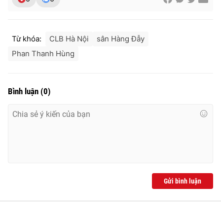
Ðiện thoại Thời báo VTV:
024.66 897 897
Email:
toasoan@vtv.vn
Liên hệ quảng cáo:
024-7300.7108
Từ khóa:
CLB Hà Nội
sân Hàng Đẫy
Phan Thanh Hùng
Bình luận
(
0
)
® Cấm sao chép dưới mọi hình thức nếu không có sự chấp
Gửi bình luận
thuận bằng văn bản. Ghi rõ nguồn VTV.vn khi phát hành lại
thông tin từ website này.