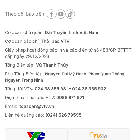
Theo dõi báo trên
Cơ quan chủ quản:
Đài Truyền hình Việt Nam
Cơ quan báo chí:
Thời báo VTV
Giấy phép hoạt động báo in và báo điện tử số 483/GP-BTTTT
cấp ngày 29/12/2023
Tổng Biên tập:
Vũ Thanh Thủy
Phó Tổng Biên tập:
Nguyễn Thị Mỹ Hạnh, Phạm Quốc Thắng,
Nguyễn Trọng Ninh
Tổng đài VTV:
024.38 355 931 - 024.38 355 932
Ðiện thoại Thời báo VTV:
0988 671 671
Email:
toasoan@vtv.vn
Liên hệ quảng cáo:
(024) 626 79595