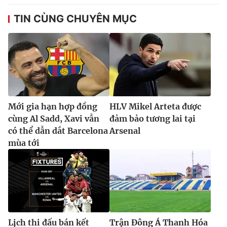
TIN CÙNG CHUYÊN MỤC
Mới gia hạn hợp đồng
HLV Mikel Arteta được
cùng Al Sadd, Xavi vẫn
đảm bảo tương lai tại
có thể dẫn dắt Barcelona
Arsenal
mùa tới
Lịch thi đấu bán kết
Trận Đông Á Thanh Hóa