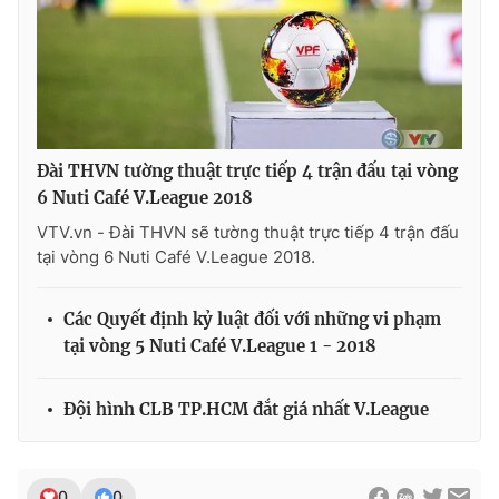
THỜI BÁO VTV
Đài THVN tường thuật trực tiếp 4 trận đấu tại vòng
6 Nuti Café V.League 2018
Theo dõi báo trên
VTV.vn - Đài THVN sẽ tường thuật trực tiếp 4 trận đấu
tại vòng 6 Nuti Café V.League 2018.
Cơ quan chủ quản:
Đài Truyền hình Việt Nam
Cơ quan báo chí:
Thời báo VTV
Các Quyết định kỷ luật đối với những vi phạm
Giấy phép hoạt động báo in và báo điện tử số 483/GP-BTTTT
tại vòng 5 Nuti Café V.League 1 - 2018
cấp ngày 29/12/2023
Tổng Biên tập:
Vũ Thanh Thủy
Đội hình CLB TP.HCM đắt giá nhất V.League
Phó Tổng Biên tập:
Nguyễn Thị Mỹ Hạnh, Phạm Quốc Thắng,
Nguyễn Trọng Ninh
Tổng đài VTV:
024.38 355 931 - 024.38 355 932
0
0