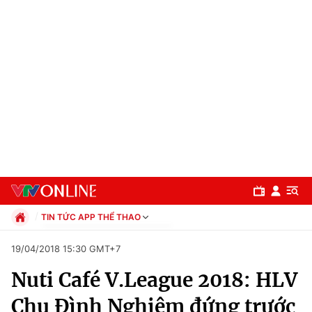
TIN TỨC APP THỂ THAO
Chính trị
19/04/2018 15:30 GMT+7
Xã hội
Nuti Café V.League 2018: HLV
Pháp luật
Chuyên mục
Kinh tế
Chu Đình Nghiêm đứng trước
Thể thao