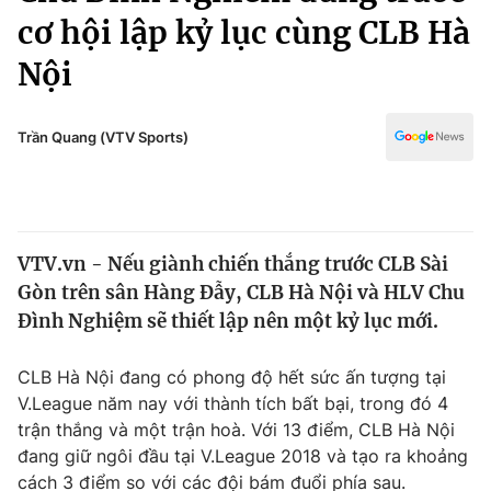
Chính trị
cơ hội lập kỷ lục cùng CLB Hà
Truyền hình
Văn hóa - Giải trí
Nội
Xã hội
Y tế
Đời sống
Pháp luật
Trần Quang (VTV Sports)
Công nghệ
Giáo dục
Y tế
Thế giới
VTV.vn - Nếu giành chiến thắng trước CLB Sài
Gòn trên sân Hàng Đẫy, CLB Hà Nội và HLV Chu
Tin tức
Đình Nghiệm sẽ thiết lập nên một kỷ lục mới.
Kinh tế
Thế giới đó đây
Tài chính
CLB Hà Nội đang có phong độ hết sức ấn tượng tại
Dữ liệu và đời sống
Câu chuyện quốc tế
V.League năm nay với thành tích bất bại, trong đó 4
Thị trường
trận thắng và một trận hoà. Với 13 điểm, CLB Hà Nội
Truyền hình
đang giữ ngôi đầu tại V.League 2018 và tạo ra khoảng
Góc doanh nghiệp
cách 3 điểm so với các đội bám đuổi phía sau.