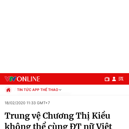
TIN TỨC APP THỂ THAO
Chính trị
18/02/2020 11:33 GMT+7
Xã hội
Trung vệ Chương Thị Kiều
Pháp luật
Chuyên mục
Kinh tế
không thể cùng ĐT nữ Việt
Thể thao