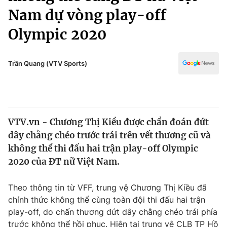
Chính trị
Nam dự vòng play-off
Truyền hình
Văn hóa - Giải trí
Olympic 2020
Xã hội
Y tế
Đời sống
Pháp luật
Trần Quang (VTV Sports)
Công nghệ
Giáo dục
Y tế
Thế giới
VTV.vn - Chương Thị Kiều được chẩn đoán đứt
dây chằng chéo trước trái trên vết thương cũ và
Tin tức
không thể thi đấu hai trận play-off Olympic
Kinh tế
2020 của ĐT nữ Việt Nam.
Thế giới đó đây
Tài chính
Dữ liệu và đời sống
Câu chuyện quốc tế
Theo thông tin từ VFF, trung vệ Chương Thị Kiều đã
Thị trường
chính thức không thể cùng toàn đội thi đấu hai trận
Truyền hình
Góc doanh nghiệp
play-off, do chấn thương đứt dây chằng chéo trái phía
trước không thể hồi phục. Hiện tại trung vệ CLB TP Hồ