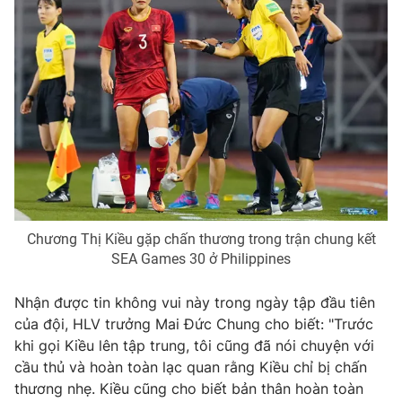
Photo
Infographic
Video
Shorts video
VTV Money
VTV Thể thao
VTV Sức khoẻ
Bất động sản
Thị trường 24h
Tấm lòng Việt
Chương Thị Kiều gặp chấn thương trong trận chung kết
SEA Games 30 ở Philippines
VTV4
Vươn mình bằng AI
Nhận được tin không vui này trong ngày tập đầu tiên
của đội, HLV trưởng Mai Đức Chung cho biết: "Trước
VTV9
VTV8
khi gọi Kiều lên tập trung, tôi cũng đã nói chuyện với
cầu thủ và hoàn toàn lạc quan rằng Kiều chỉ bị chấn
thương nhẹ. Kiều cũng cho biết bản thân hoàn toàn
Liên hệ tòa soạn
English