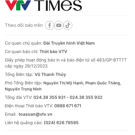
Theo dõi báo trên
Cơ quan chủ quản:
Đài Truyền hình Việt Nam
Cơ quan báo chí:
Thời báo VTV
Giấy phép hoạt động báo in và báo điện tử số 483/GP-BTTTT
cấp ngày 29/12/2023
Tổng Biên tập:
Vũ Thanh Thủy
Phó Tổng Biên tập:
Nguyễn Thị Mỹ Hạnh, Phạm Quốc Thắng,
Nguyễn Trọng Ninh
Tổng đài VTV:
024.38 355 931 - 024.38 355 932
Ðiện thoại Thời báo VTV:
0988 671 671
Email:
toasoan@vtv.vn
Liên hệ quảng cáo:
(024) 626 79595