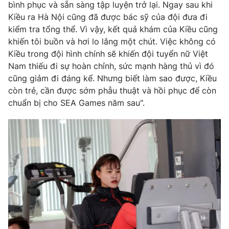
bình phục và sẵn sàng tập luyện trở lại. Ngay sau khi
Kiều ra Hà Nội cũng đã được bác sỹ của đội đưa đi
kiểm tra tổng thể. Vì vậy, kết quả khám của Kiều cũng
khiến tôi buồn và hơi lo lắng một chút. Việc không có
THỜI BÁO VTV
Kiều trong đội hình chính sẽ khiến đội tuyển nữ Việt
Nam thiếu đi sự hoàn chỉnh, sức mạnh hàng thủ vì đó
cũng giảm đi đáng kể. Nhưng biết làm sao được, Kiều
còn trẻ, cần được sớm phẫu thuật và hồi phục để còn
Theo dõi báo trên
chuẩn bị cho SEA Games năm sau".
Cơ quan chủ quản:
Đài Truyền hình Việt Nam
Cơ quan báo chí:
Thời báo VTV
Giấy phép hoạt động báo in và báo điện tử số 483/GP-BTTTT
cấp ngày 29/12/2023
Tổng Biên tập:
Vũ Thanh Thủy
Phó Tổng Biên tập:
Nguyễn Thị Mỹ Hạnh, Phạm Quốc Thắng,
Nguyễn Trọng Ninh
Tổng đài VTV:
024.38 355 931 - 024.38 355 932