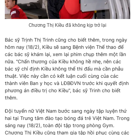
Ðiện thoại Thời báo VTV:
024.66 897 897
Email:
toasoan@vtv.vn
Liên hệ quảng cáo:
024-7300.7108
Chương Thị Kiều đã không kịp trở lại
Bác sỹ Trịnh Thị Trinh cũng cho biết thêm, trong ngày
hôm nay (18/2), Kiều sẽ sang Bệnh viện Thể thao để
các bác sỹ khám lại, xem lại phim chụp thêm một lần
nữa. "Chấn thương của Kiều không hề nhẹ, nên các
bác sỹ chỉ định Kiều không thể thi đấu mà cần phẫu
thuật. Việc này cần có kết luận cuối cùng của các
thành viên Ban y học và LĐBĐVN trước khi quyết định
phương án điều trị cho Kiều", bác sỹ Trinh cho biết
thêm.
® Cấm sao chép dưới mọi hình thức nếu không có sự chấp
Đội tuyển nữ Việt Nam bước sang ngày tập luyện thứ
thuận bằng văn bản. Ghi rõ nguồn VTV.vn khi phát hành lại
thông tin từ website này.
hai tại Trung tâm đào tạo bóng đá trẻ Việt Nam. Trong
sáng nay (18/2), toàn đội tập trong phòng Gym.
Chương Thị Kiều cũng tham gia tập hồi phục cùng các