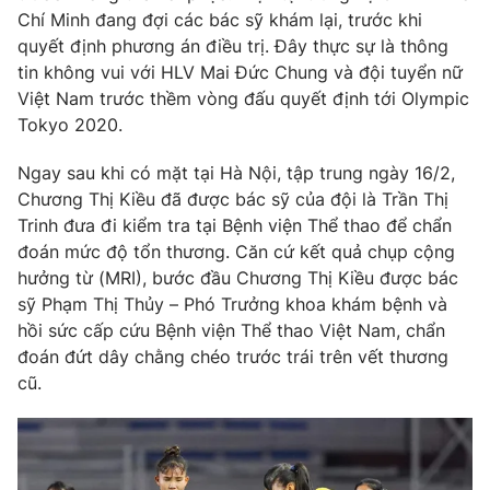
Phim VTV
Chí Minh đang đợi các bác sỹ khám lại, trước khi
Giải trí
quyết định phương án điều trị. Đây thực sự là thông
Hậu trường
Điện ảnh
tin không vui với HLV Mai Đức Chung và đội tuyển nữ
Đời sống
Nhân vật
Việt Nam trước thềm vòng đấu quyết định tới Olympic
Âm nhạc
Tokyo 2020.
Du lịch
Khán giả
Giáo dục
Sao
Ngay sau khi có mặt tại Hà Nội, tập trung ngày 16/2,
Làm đẹp
Giải sao mai
Tuyển sinh
Chương Thị Kiều đã được bác sỹ của đội là Trần Thị
Công nghệ
Chất lượng cuộc sống
Trinh đưa đi kiểm tra tại Bệnh viện Thể thao để chẩn
Học trực tuyến
đoán mức độ tổn thương. Căn cứ kết quả chụp cộng
Hitech Công nghệ tương lai
Giao lưu trực tuyến
hưởng từ (MRI), bước đầu Chương Thị Kiều được bác
Sản phẩm
sỹ Phạm Thị Thủy – Phó Trưởng khoa khám bệnh và
hồi sức cấp cứu Bệnh viện Thể thao Việt Nam, chẩn
Lịch phát sóng
Thị trường
đoán đứt dây chằng chéo trước trái trên vết thương
cũ.
Tư vấn
Chuyên mục khác
Emagazine
Podcast