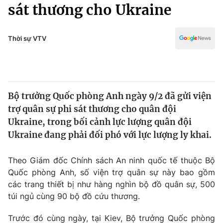
Chính trị
sát thương cho Ukraine
Truyền hình
Văn hóa - Giải trí
Xã hội
Y tế
Thời sự VTV
Đời sống
Pháp luật
Công nghệ
Giáo dục
Y tế
Bộ trưởng Quốc phòng Anh ngày 9/2 đã gửi viện
trợ quân sự phi sát thương cho quân đội
Thế giới
Ukraine, trong bối cảnh lực lượng quân đội
Ukraine đang phải đối phó với lực lượng ly khai.
Tin tức
Kinh tế
Thế giới đó đây
Theo Giám đốc Chính sách An ninh quốc tế thuộc Bộ
Tài chính
Quốc phòng Anh, số viện trợ quân sự này bao gồm
Dữ liệu và đời sống
Câu chuyện quốc tế
các trang thiết bị như hàng nghìn bộ đồ quân sự, 500
Thị trường
túi ngủ cùng 90 bộ đồ cứu thương.
Truyền hình
Góc doanh nghiệp
Trước đó cùng ngày, tại Kiev, Bộ trưởng Quốc phòng