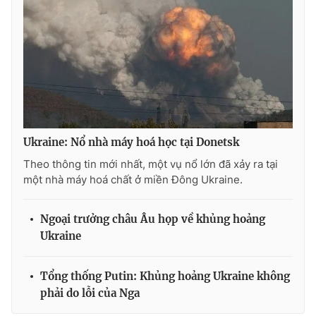
THỜI BÁO VTV
Theo dõi báo trên
Ukraine: Nổ nhà máy hoá học tại Donetsk
Theo thông tin mới nhất, một vụ nổ lớn đã xảy ra tại
Cơ quan chủ quản:
Đài Truyền hình Việt Nam
một nhà máy hoá chất ở miền Đông Ukraine.
Cơ quan báo chí:
Thời báo VTV
Giấy phép hoạt động báo in và báo điện tử số 483/GP-BTTTT
Ngoại trưởng châu Âu họp về khủng hoảng
cấp ngày 29/12/2023
Ukraine
Tổng Biên tập:
Vũ Thanh Thủy
Phó Tổng Biên tập:
Nguyễn Thị Mỹ Hạnh, Phạm Quốc Thắng,
Tổng thống Putin: Khủng hoảng Ukraine không
Nguyễn Trọng Ninh
phải do lỗi của Nga
Tổng đài VTV:
024.38 355 931 - 024.38 355 932