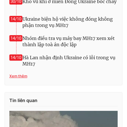
Kho vũ khí ở miền Đông Ukraine bốc cháy
30/10
Photo
Infographic
Ukraine biện hộ việc không đóng không
14/10
phận trong vụ MH17
Video
Shorts video
Nhóm điều tra vụ máy bay MH17 xem xét
14/10
VTV Money
VTV Thể thao
thành lập toà án độc lập
Hà Lan nhận định Ukraine có lỗi trong vụ
14/10
VTV Sức khoẻ
Bất động sản
MH17
Thị trường 24h
Tấm lòng Việt
Xem thêm
VTV4
Vươn mình bằng AI
Tin liên quan
VTV9
VTV8
Liên hệ tòa soạn
English