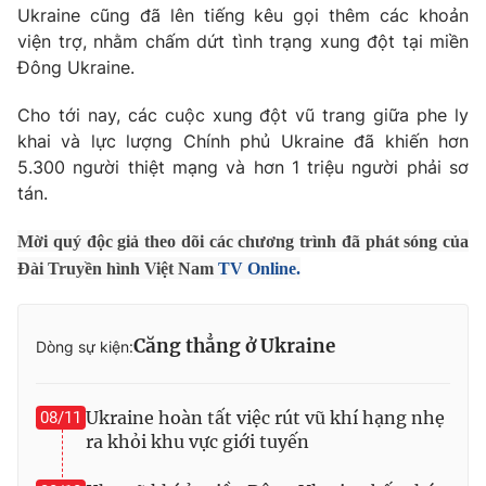
Phim VTV
Ukraine cũng đã lên tiếng kêu gọi thêm các khoản
Giải trí
viện trợ, nhằm chấm dứt tình trạng xung đột tại miền
Hậu trường
Đông Ukraine.
Điện ảnh
Đời sống
Nhân vật
Âm nhạc
Cho tới nay, các cuộc xung đột vũ trang giữa phe ly
Du lịch
Khán giả
khai và lực lượng Chính phủ Ukraine đã khiến hơn
Giáo dục
Sao
5.300 người thiệt mạng và hơn 1 triệu người phải sơ
Làm đẹp
Giải sao mai
tán.
Tuyển sinh
Công nghệ
Chất lượng cuộc sống
Học trực tuyến
Mời quý độc giả theo dõi các chương trình đã phát sóng của
Hitech Công nghệ tương lai
Đài Truyền hình Việt Nam
TV Online.
Giao lưu trực tuyến
Sản phẩm
Lịch phát sóng
Thị trường
Căng thẳng ở Ukraine
Dòng sự kiện:
Tư vấn
Ukraine hoàn tất việc rút vũ khí hạng nhẹ
Chuyên mục khác
08/11
ra khỏi khu vực giới tuyến
Emagazine
Podcast