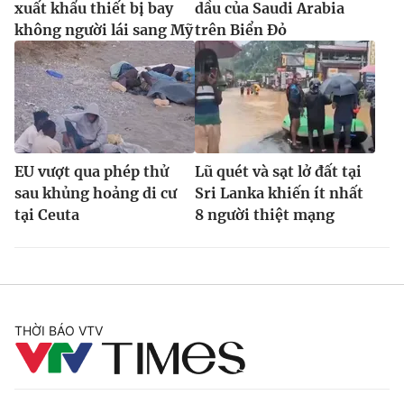
xuất khẩu thiết bị bay
dầu của Saudi Arabia
không người lái sang Mỹ
trên Biển Đỏ
EU vượt qua phép thử
Lũ quét và sạt lở đất tại
sau khủng hoảng di cư
Sri Lanka khiến ít nhất
tại Ceuta
8 người thiệt mạng
THỜI BÁO VTV