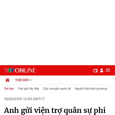
THẾ GIỚI
Chính trị
Tin tức
Thế giới đó đây
Câu chuyện quốc tế
Người Việt bốn phương
Xã hội
10/02/2015 12:50 GMT+7
Pháp luật
Chuyên mục
Kinh tế
Anh gửi viện trợ quân sự phi
Thể thao