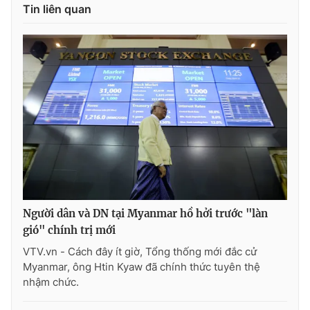
Tin liên quan
Photo
Infographic
Video
Shorts video
VTV Money
VTV Thể thao
VTV Sức khoẻ
Bất động sản
Thị trường 24h
Tấm lòng Việt
Người dân và DN tại Myanmar hồ hởi trước "làn
VTV4
Vươn mình bằng AI
gió" chính trị mới
VTV.vn - Cách đây ít giờ, Tổng thống mới đắc cử
VTV9
VTV8
Myanmar, ông Htin Kyaw đã chính thức tuyên thệ
nhậm chức.
Liên hệ tòa soạn
English