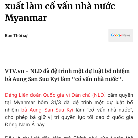
Chính trị
xuất làm cố vấn nhà nước
Truyền hình
Myanmar
Văn hóa - Giải trí
Xã hội
Y tế
Đời sống
Ban Thời sự
Pháp luật
Công nghệ
Giáo dục
Y tế
VTV.vn - NLD đã đệ trình một dự luật bổ nhiệm
Thế giới
bà Aung San Suu Kyi làm "cố vấn nhà nước".
Tin tức
Kinh tế
Đảng Liên đoàn Quốc gia vì Dân chủ (NLD)
cầm quyền
Thế giới đó đây
tại Myanmar hôm 31/3 đã đệ trình một dự luật bổ
Tài chính
Dữ liệu và đời sống
nhiệm
bà Aung San Suu Kyi
làm "cố vấn nhà nước",
Câu chuyện quốc tế
Thị trường
cho phép bà giữ vị trí quyền lực tối cao ở quốc gia
Đông Nam Á này.
Truyền hình
Góc doanh nghiệp