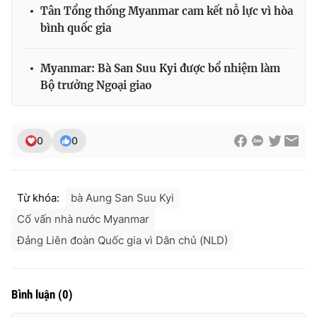
Tân Tổng thống Myanmar cam kết nỗ lực vì hòa
bình quốc gia
Myanmar: Bà San Suu Kyi được bổ nhiệm làm
THỜI BÁO VTV
Bộ trưởng Ngoại giao
Theo dõi báo trên
0
0
Cơ quan chủ quản:
Đài Truyền hình Việt Nam
Từ khóa:
bà Aung San Suu Kyi
Cơ quan báo chí:
Thời báo VTV
Giấy phép hoạt động báo in và báo điện tử số 483/GP-BTTTT
Cố vấn nhà nước Myanmar
cấp ngày 29/12/2023
Đảng Liên đoàn Quốc gia vì Dân chủ (NLD)
Tổng Biên tập:
Vũ Thanh Thủy
Phó Tổng Biên tập:
Nguyễn Thị Mỹ Hạnh, Phạm Quốc Thắng,
Nguyễn Trọng Ninh
Bình luận
(
0
)
Tổng đài VTV:
024.38 355 931 - 024.38 355 932