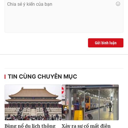
Ðiện thoại Thời báo VTV:
024.66 897 897
Email:
toasoan@vtv.vn
Liên hệ quảng cáo:
024-7300.7108
Gửi bình luận
TIN CÙNG CHUYÊN MỤC
® Cấm sao chép dưới mọi hình thức nếu không có sự chấp
thuận bằng văn bản. Ghi rõ nguồn VTV.vn khi phát hành lại
thông tin từ website này.
Bùng nổ du lịch thông
Xảy ra sự cố mất điện