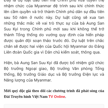
Đây là dự luật đầu tiên mà Chính phủ vừa tuyên thệ
Phim VTV
Giải trí
nhậm chức của Myanmar đệ trình sau khi chính thức
Hậu trường
lên cầm quyền và trở thành Chính phủ dân sự đầu tiên
Điện ảnh
sau 50 năm ở nước này. Dự luật cũng sẽ xua tan
Đời sống
Nhân vật
những thắc mắc về vai trò thực sự của bà Aung San
Âm nhạc
Suu Kyi trong Chính phủ mới sau khi không thể trở
Du lịch
Khán giả
Giáo dục
Sao
thành Tổng thống do vướng quy định của hiến pháp
Làm đẹp
Giải sao mai
được quân đội soạn thảo trước đó. Dự luật trên chắc
Tuyển sinh
chắn sẽ được hai viện của Quốc hội Myanmar do Đảng
Công nghệ
Chất lượng cuộc sống
Liên đoàn Quốc gia vì Dân chủ kiểm soát, thông qua.
Học trực tuyến
Hitech Công nghệ tương lai
Giao lưu trực tuyến
Hiện, bà Aung San Suu Kyi đã được bổ nhiệm giữ chức
Sản phẩm
Bộ trưởng Ngoại giao, Bộ trưởng Văn phòng Tổng
thống, Bộ trưởng Giáo dục và Bộ trưởng Điện lực và
Lịch phát sóng
Thị trường
Năng lượng của Myanmar.
Tư vấn
Mời quý độc giả theo dõi các chương trình đã phát sóng của
Chuyên mục khác
Đài Truyền hình Việt Nam
TV Online
.
Emagazine
Podcast