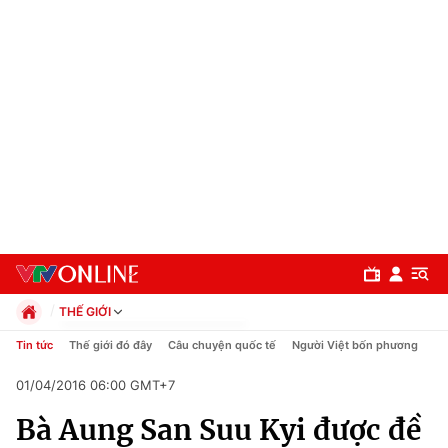
THẾ GIỚI
Chính trị
Tin tức
Thế giới đó đây
Câu chuyện quốc tế
Người Việt bốn phương
Xã hội
01/04/2016 06:00 GMT+7
Pháp luật
Chuyên mục
Kinh tế
Bà Aung San Suu Kyi được đề
Thể thao