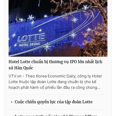
Photo
Infographic
Video
Shorts video
VTV Money
VTV Thể thao
VTV Sức khoẻ
Bất động sản
Hotel Lotte chuẩn bị thương vụ IPO lớn nhất lịch
sử Hàn Quốc
Thị trường 24h
Tấm lòng Việt
VTV.vn - Theo Korea Economic Daily, công ty Hotel
Lotte thuộc tập đoàn Lotte đang chuẩn bị cho kế
VTV4
Vươn mình bằng AI
hoạch phát hành cổ phiếu lần đầu ra công chúng...
VTV9
VTV8
Cuộc chiến quyền lực của tập đoàn Lotte
Liên hệ tòa soạn
English