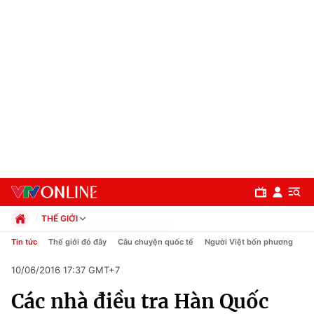
THẾ GIỚI
Chính trị
Tin tức
Thế giới đó đây
Câu chuyện quốc tế
Người Việt bốn phương
Xã hội
10/06/2016 17:37 GMT+7
Pháp luật
Chuyên mục
Kinh tế
Các nhà điều tra Hàn Quốc
Thể thao