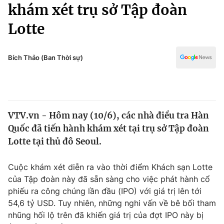
Chính trị
khám xét trụ sở Tập đoàn
Truyền hình
Lotte
Văn hóa - Giải trí
Xã hội
Y tế
Đời sống
Bích Thảo (Ban Thời sự)
Pháp luật
Công nghệ
Giáo dục
Y tế
VTV.vn - Hôm nay (10/6), các nhà điều tra Hàn
Thế giới
Quốc đã tiến hành khám xét tại trụ sở Tập đoàn
Tin tức
Lotte tại thủ đô Seoul.
Kinh tế
Thế giới đó đây
Cuộc khám xét diễn ra vào thời điểm Khách sạn Lotte
Tài chính
Dữ liệu và đời sống
của Tập đoàn này đã sẵn sàng cho việc phát hành cổ
Câu chuyện quốc tế
Thị trường
phiếu ra công chúng lần đầu (IPO) với giá trị lên tới
54,6 tỷ USD. Tuy nhiên, những nghi vấn về bê bối tham
Truyền hình
Góc doanh nghiệp
nhũng hối lộ trên đã khiến giá trị của đợt IPO này bị