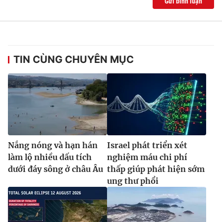
Gửi bình luận
Ðiện thoại Thời báo VTV:
024.66 897 897
Email:
toasoan@vtv.vn
Liên hệ quảng cáo:
024-7300.7108
TIN CÙNG CHUYÊN MỤC
Nắng nóng và hạn hán
Israel phát triển xét
làm lộ nhiều dấu tích
nghiệm máu chi phí
dưới đáy sông ở châu Âu
thấp giúp phát hiện sớm
® Cấm sao chép dưới mọi hình thức nếu không có sự chấp
ung thư phổi
thuận bằng văn bản. Ghi rõ nguồn VTV.vn khi phát hành lại
thông tin từ website này.