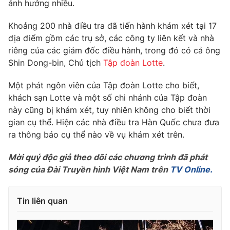
Phim VTV
ảnh hưởng nhiều.
Giải trí
Hậu trường
Khoảng 200 nhà điều tra đã tiến hành khám xét tại 17
Điện ảnh
địa điểm gồm các trụ sở, các công ty liên kết và nhà
Đời sống
Nhân vật
riêng của các giám đốc điều hành, trong đó có cả ông
Âm nhạc
Du lịch
Shin Dong-bin, Chủ tịch
Tập đoàn Lotte
.
Khán giả
Giáo dục
Sao
Làm đẹp
Giải sao mai
Một phát ngôn viên của Tập đoàn Lotte cho biết,
Tuyển sinh
khách sạn Lotte và một số chi nhánh của Tập đoàn
Công nghệ
Chất lượng cuộc sống
này cũng bị khám xét, tuy nhiên không cho biết thời
Học trực tuyến
Hitech Công nghệ tương lai
gian cụ thể. Hiện các nhà điều tra Hàn Quốc chưa đưa
Giao lưu trực tuyến
ra thông báo cụ thể nào về vụ khám xét trên.
Sản phẩm
Mời quý độc giả theo dõi các chương trình đã phát
Lịch phát sóng
Thị trường
sóng của Đài Truyền hình Việt Nam trên
TV Online.
Tư vấn
Chuyên mục khác
Tin liên quan
Emagazine
Podcast