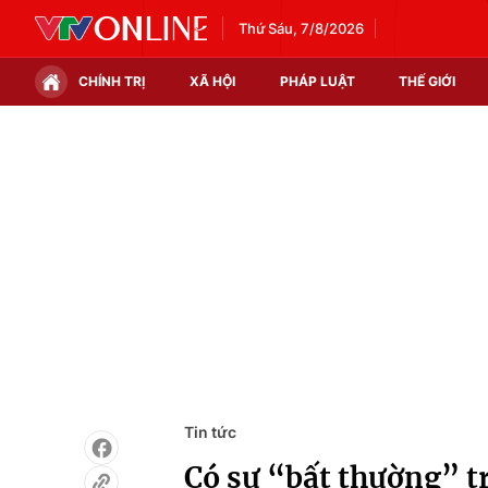
Thứ Sáu, 7/8/2026
CHÍNH TRỊ
XÃ HỘI
PHÁP LUẬT
THẾ GIỚI
Chính trị
Xã hội
Thế giới
Kinh tế
Tin tức
Tài chính
Thế giới đó đây
Thị trường
Câu chuyện quốc tế
Góc doanh nghiệp
Dữ liệu và đời sống
Tin tức
Có sự “bất thường” tr