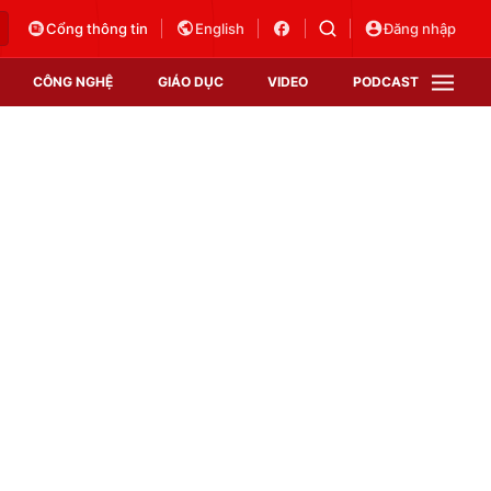
Cổng thông tin
English
Đăng nhập
CÔNG NGHỆ
GIÁO DỤC
VIDEO
PODCAST
VTV Money
VTV Thể thao
VTV Sức khoẻ
Bất động sản
Thị trường 24h
Tấm lòng Việt
Vươn mình bằng AI
VTV4
VTV8
VTV9
Lịch phát sóng
Giao lưu trực tuyến
Sự kiện