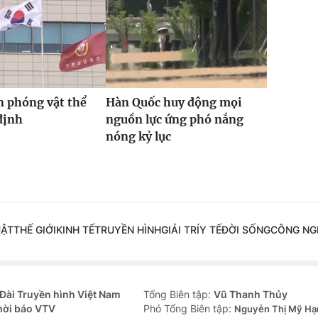
n phóng vật thể
Hàn Quốc huy động mọi
định
nguồn lực ứng phó nắng
nóng kỷ lục
UẬT
THẾ GIỚI
KINH TẾ
TRUYỀN HÌNH
GIẢI TRÍ
Y TẾ
ĐỜI SỐNG
CÔNG NG
Đài Truyền hình Việt Nam
Tổng Biên tập:
Vũ Thanh Thủy
hời báo VTV
Phó Tổng Biên tập:
Nguyễn Thị Mỹ Hạ