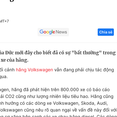
Góc ảnh
GMT+7
Giáo dục
Công nghệ
Chia sẻ
Tuyển sinh
Hitech Công ng
Học trực tuyến
Sản phẩm
a Đức mới đây cho biết đã có sự "bất thường" trong
g
Thị trường
 xe của hãng.
Tư vấn
bối cảnh
hãng Volkswagen
vẫn đang phải chịu tác động
qua.
gen, hãng đã phát hiện trên 800.000 xe có báo cáo
hải CO2 cũng như lượng nhiên liệu tiêu hao. Hãng cũng
ảnh hưởng có các dòng xe Volkswagen, Skoda, Audi,
t. Volkswagen cũng nêu rõ quan ngại về vấn đề này đối với
ng cơ xăng bên cạnh các xe chạy bằng diesel. Các dòng