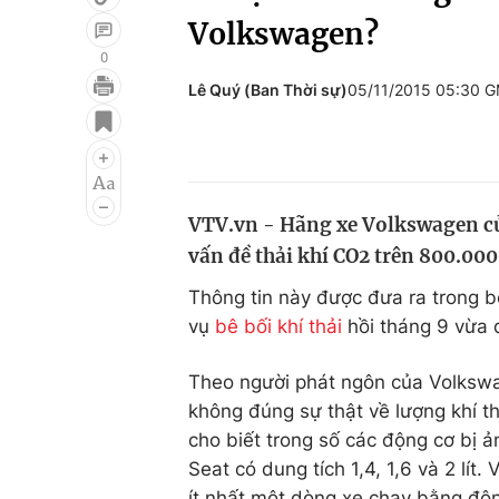
Volkswagen?
0
Lê Quý (Ban Thời sự)
05/11/2015 05:30 
Giải trí
Đời sống
Điện ảnh
Du lịch
Âm nhạc
Làm đẹp
VTV.vn - Hãng xe Volkswagen củ
Sao
Chất lượng cuộc sốn
vấn đề thải khí CO2 trên 800.000
Thông tin này được đưa ra trong 
vụ
bê bối khí thải
hồi tháng 9 vừa 
Theo người phát ngôn của Volkswa
không đúng sự thật về lượng khí t
cho biết trong số các động cơ bị 
Seat có dung tích 1,4, 1,6 và 2 lí
ít nhất một dòng xe chạy bằng độ