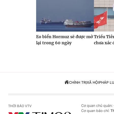
Eo biển Hormuz sẽ được mở
Triều Tiê
lại trong 60 ngày
chưa xác 
CHÍNH TRỊ
XÃ HỘI
PHÁP L
Cơ quan chủ quản:
THỜI BÁO VTV
Cơ quan báo chí:
T