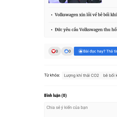
Volkswagen xin lỗi về bê bối khí
Đức yêu cầu Volkswagen thu hồi 
0
0
Bài đọc hay? Thả t
Từ khóa:
Lượng khí thải CO2
bê bối k
Bình luận
(
0
)