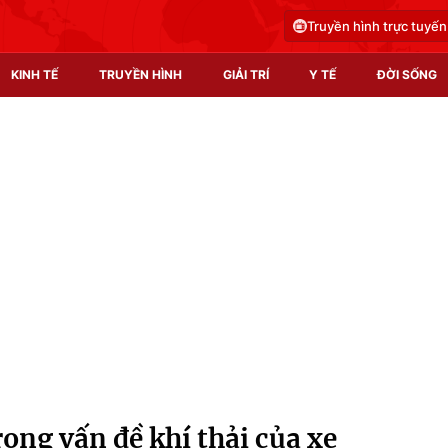
Truyền hình trực tuyến
KINH TẾ
TRUYỀN HÌNH
GIẢI TRÍ
Y TẾ
ĐỜI SỐNG
Pháp luật
Y tế
Truyền hình
Multimedia
Phim VTV
Video
Hậu trường
Shorts video
Nhân vật
Podcast
Khán giả
EMagazine
Giải sao mai
Photo
ong vấn đề khí thải của xe
Infographic