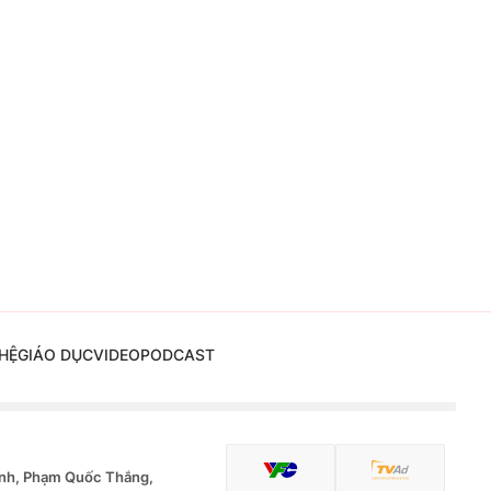
HỆ
GIÁO DỤC
VIDEO
PODCAST
nh, Phạm Quốc Thắng,