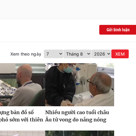
Gửi bình luận
Xem theo ngày
XEM
ựng bản đồ số
Nhiều người cao tuổi châu
phó sớm với thiên
Âu tử vong do nắng nóng