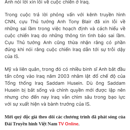
Phim VTV
Anh nói lời xin lỗi về cuộc chiến ở Iraq.
Giải trí
Hậu trường
Trong cuộc trả lời phỏng vấn với kênh truyền hình
Điện ảnh
CNN, cựu Thủ tướng Anh Tony Blair đã xin lỗi về
Đời sống
Nhân vật
những sai lầm trong việc hoạch định và cách hiểu về
Âm nhạc
Du lịch
cuộc chiến Iraq do những thông tin tình báo sai lầm.
Khán giả
Giáo dục
Sao
Cựu Thủ tướng Anh cũng thừa nhận rằng có phần
Làm đẹp
Giải sao mai
đúng khi nói rằng cuộc chiến Iraq dẫn tới sự trỗi dậy
Tuyển sinh
của IS.
Công nghệ
Chất lượng cuộc sống
Học trực tuyến
Hitech Công nghệ tương lai
Mỹ và liên quân, trong đó có nhiều binh sĩ Anh bắt đầu
Giao lưu trực tuyến
tấn công vào Iraq năm 2003 nhằm lật đổ chế độ của
Sản phẩm
Tổng thống Iraq Saddam Husein. Dù ông Saddam
Husein bị bắt sống và chính quyền mới được lập nên
Lịch phát sóng
Thị trường
nhưng cho đến nay Iraq vẫn chìm sâu trong bạo lực
Tư vấn
với sự xuất hiện và bành trướng của IS.
Chuyên mục khác
Mời quý độc giả theo dõi các chương trình đã phát sóng của
Emagazine
Podcast
Đài Truyền hình Việt Nam
TV Online
.