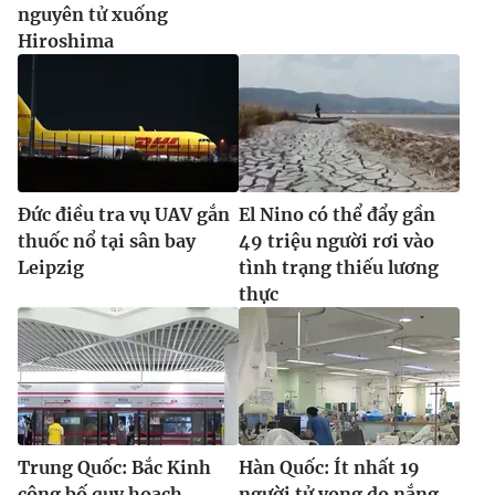
nguyên tử xuống
Hiroshima
Đức điều tra vụ UAV gắn
El Nino có thể đẩy gần
thuốc nổ tại sân bay
49 triệu người rơi vào
Leipzig
tình trạng thiếu lương
thực
Trung Quốc: Bắc Kinh
Hàn Quốc: Ít nhất 19
công bố quy hoạch
người tử vong do nắng