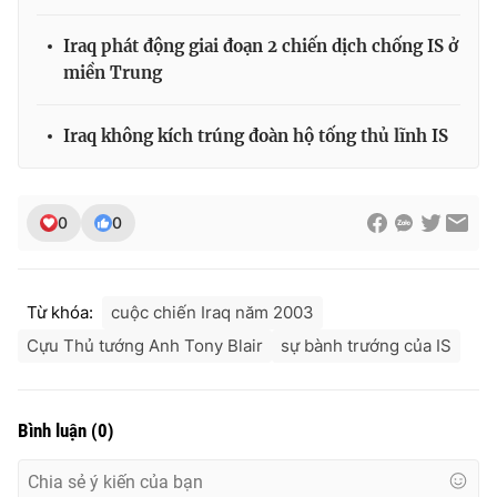
Iraq phát động giai đoạn 2 chiến dịch chống IS ở
miền Trung
THỜI BÁO VTV
Iraq không kích trúng đoàn hộ tống thủ lĩnh IS
Theo dõi báo trên
0
0
Cơ quan chủ quản:
Đài Truyền hình Việt Nam
Cơ quan báo chí:
Thời báo VTV
Từ khóa:
cuộc chiến Iraq năm 2003
Giấy phép hoạt động báo in và báo điện tử số 483/GP-BTTTT
Cựu Thủ tướng Anh Tony Blair
sự bành trướng của IS
cấp ngày 29/12/2023
Tổng Biên tập:
Vũ Thanh Thủy
Phó Tổng Biên tập:
Nguyễn Thị Mỹ Hạnh, Phạm Quốc Thắng,
Bình luận
(
0
)
Nguyễn Trọng Ninh
Tổng đài VTV:
024.38 355 931 - 024.38 355 932