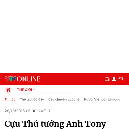
THẾ GIỚI
Chính trị
Tin tức
Thế giới đó đây
Câu chuyện quốc tế
Người Việt bốn phương
Xã hội
26/10/2015 05:00 GMT+7
Pháp luật
Chuyên mục
Kinh tế
Cựu Thủ tướng Anh Tony
Thể thao