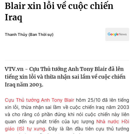
Chính trị
Blair xin lỗi về cuộc chiến
Truyền hình
Iraq
Văn hóa - Giải trí
Xã hội
Y tế
Đời sống
Thanh Thủy (Ban Thời sự)
Pháp luật
Công nghệ
Giáo dục
Y tế
VTV.vn - Cựu Thủ tướng Anh Tony Blair đã lên
Thế giới
tiếng xin lỗi và thừa nhận sai lầm về cuộc chiến
Tin tức
Iraq năm 2003.
Kinh tế
Thế giới đó đây
Cựu Thủ tướng Anh Tony Blair
hôm 25/10 đã lên tiếng
Tài chính
Dữ liệu và đời sống
xin lỗi, thừa nhận sai lầm về cuộc chiến Iraq năm 2003
Câu chuyện quốc tế
Thị trường
và cho rằng có phần đúng khi nói cuộc chiến này liên
quan đến sự phát triển của lực lượng
Nhà nước Hồi
Truyền hình
Góc doanh nghiệp
giáo (IS) tự xưng
. Đây là lần đầu tiên cựu thủ tướng