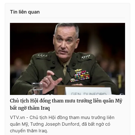
Photo
Infographic
Tin liên quan
Video
Shorts video
VTV Money
VTV Thể thao
VTV Sức khoẻ
Bất động sản
Thị trường 24h
Tấm lòng Việt
VTV4
Vươn mình bằng AI
Chủ tịch Hội đồng tham mưu trưởng liên quân Mỹ
bất ngờ thăm Iraq
VTV9
VTV8
VTV.vn - Chủ tịch Hội đồng tham mưu trưởng liên
quân Mỹ, Tướng Joseph Dunford, đã bất ngờ có
chuyến thăm Iraq.
Liên hệ tòa soạn
English