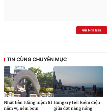
Ðiện thoại Thời báo VTV:
024.66 897 897
Email:
toasoan@vtv.vn
Liên hệ quảng cáo:
024-7300.7108
Gửi bình luận
TIN CÙNG CHUYÊN MỤC
® Cấm sao chép dưới mọi hình thức nếu không có sự chấp
thuận bằng văn bản. Ghi rõ nguồn VTV.vn khi phát hành lại
thông tin từ website này.
Nhật Bản tưởng niệm 81
Hungary tiết kiệm điện
năm vụ ném bom
giữa đợt nắng nóng