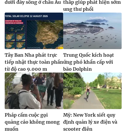
dưới đáy sông ở châu Âu
thấp giúp phát hiện sớm
ung thư phổi
Tây Ban Nha phát trực
Trung Quốc kích hoạt
tiếp nhật thực toàn phần
ứng phó khẩn cấp với
từ độ cao 9.000 m
bão Dolphin
Pháp cấm cuộc gọi
Mỹ: New York siết quy
quảng cáo không mong
định quản lý xe điện và
muốn
scooter điện