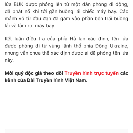
Phim VTV
lửa BUK được phóng lên từ một dàn phóng di động,
Giải trí
đã phát nổ khi tới gần buồng lái chiếc máy bay. Các
Hậu trường
mảnh vỡ từ đầu đạn đã găm vào phần bên trái buồng
Điện ảnh
Đời sống
Nhân vật
lái và làm rơi máy bay.
Âm nhạc
Du lịch
Khán giả
Kết luận điều tra của phía Hà lan xác định, tên lửa
Giáo dục
Sao
được phóng đi từ vùng lãnh thổ phía Đông Ukraine,
Làm đẹp
Giải sao mai
nhưng vẫn chưa thể xác định được ai đã phóng tên lửa
Tuyển sinh
Công nghệ
Chất lượng cuộc sống
này.
Học trực tuyến
Hitech Công nghệ tương lai
Mời quý độc giả theo dõi
Truyền hình trực tuyến
các
Giao lưu trực tuyến
kênh của Đài Truyền hình Việt Nam.
Sản phẩm
Lịch phát sóng
Thị trường
Tư vấn
Chuyên mục khác
Emagazine
Podcast