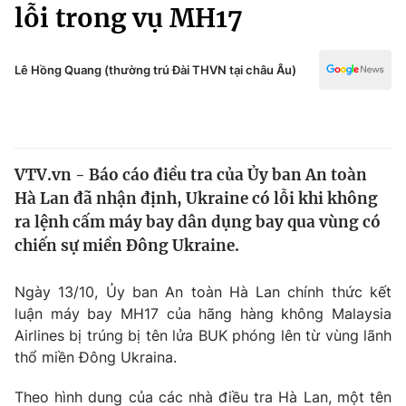
Chính trị
lỗi trong vụ MH17
Truyền hình
Văn hóa - Giải trí
Xã hội
Y tế
Lê Hồng Quang (thường trú Đài THVN tại châu Âu)
Đời sống
Pháp luật
Công nghệ
Giáo dục
Y tế
VTV.vn - Báo cáo điều tra của Ủy ban An toàn
Hà Lan đã nhận định, Ukraine có lỗi khi không
Thế giới
ra lệnh cấm máy bay dân dụng bay qua vùng có
chiến sự miền Đông Ukraine.
Tin tức
Kinh tế
Thế giới đó đây
Ngày 13/10, Ủy ban An toàn Hà Lan chính thức kết
Tài chính
luận máy bay MH17 của hãng hàng không Malaysia
Dữ liệu và đời sống
Câu chuyện quốc tế
Airlines bị trúng bị tên lửa BUK phóng lên từ vùng lãnh
Thị trường
thổ miền Đông Ukraina.
Truyền hình
Góc doanh nghiệp
Theo hình dung của các nhà điều tra Hà Lan, một tên