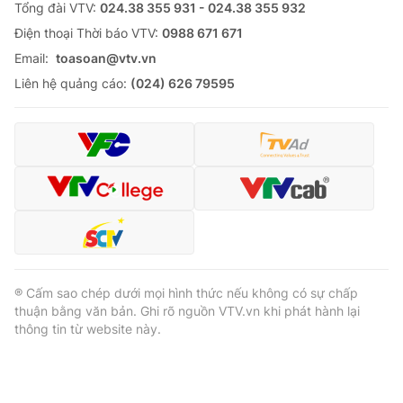
Tổng đài VTV:
024.38 355 931 - 024.38 355 932
Ðiện thoại Thời báo VTV:
0988 671 671
Email:
toasoan@vtv.vn
Liên hệ quảng cáo:
(024) 626 79595
® Cấm sao chép dưới mọi hình thức nếu không có sự chấp
thuận bằng văn bản. Ghi rõ nguồn VTV.vn khi phát hành lại
thông tin từ website này.