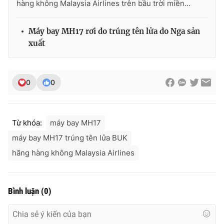
hàng không Malaysia Airlines trên bầu trời miền...
Ðiện thoại Thời báo VTV:
024.66 897 897
Email:
toasoan@vtv.vn
Máy bay MH17 rơi do trúng tên lửa do Nga sản
Liên hệ quảng cáo:
024-7300.7108
xuất
0
0
Từ khóa:
máy bay MH17
máy bay MH17 trúng tên lửa BUK
hãng hàng không Malaysia Airlines
® Cấm sao chép dưới mọi hình thức nếu không có sự chấp
thuận bằng văn bản. Ghi rõ nguồn VTV.vn khi phát hành lại
Bình luận
(
0
)
thông tin từ website này.