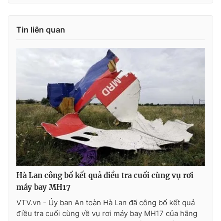
Tin liên quan
THỜI BÁO VTV
Theo dõi báo trên
Cơ quan chủ quản:
Đài Truyền hình Việt Nam
Cơ quan báo chí:
Thời báo VTV
Giấy phép hoạt động báo in và báo điện tử số 483/GP-BTTTT
cấp ngày 29/12/2023
Hà Lan công bố kết quả điều tra cuối cùng vụ rơi
Tổng Biên tập:
Vũ Thanh Thủy
máy bay MH17
Phó Tổng Biên tập:
Nguyễn Thị Mỹ Hạnh, Phạm Quốc Thắng,
Nguyễn Trọng Ninh
VTV.vn - Ủy ban An toàn Hà Lan đã công bố kết quả
Tổng đài VTV:
024.38 355 931 - 024.38 355 932
điều tra cuối cùng về vụ rơi máy bay MH17 của hãng