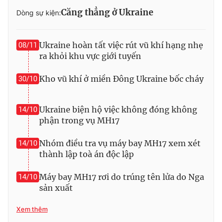
Căng thẳng ở Ukraine
Dòng sự kiện:
Photo
Infographic
Video
Shorts video
Ukraine hoàn tất việc rút vũ khí hạng nhẹ
08/11
ra khỏi khu vực giới tuyến
VTV Money
VTV Thể thao
Kho vũ khí ở miền Đông Ukraine bốc cháy
30/10
VTV Sức khoẻ
Bất động sản
Ukraine biện hộ việc không đóng không
14/10
phận trong vụ MH17
Thị trường 24h
Tấm lòng Việt
Nhóm điều tra vụ máy bay MH17 xem xét
14/10
thành lập toà án độc lập
VTV4
Vươn mình bằng AI
Máy bay MH17 rơi do trúng tên lửa do Nga
14/10
sản xuất
VTV9
VTV8
Xem thêm
Liên hệ tòa soạn
English