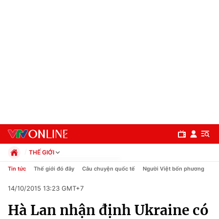
THẾ GIỚI
Chính trị
Tin tức
Thế giới đó đây
Câu chuyện quốc tế
Người Việt bốn phương
Xã hội
14/10/2015 13:23 GMT+7
Pháp luật
Chuyên mục
Kinh tế
Hà Lan nhận định Ukraine có
Thể thao