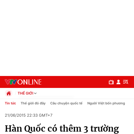
THẾ GIỚI
Chính trị
Tin tức
Thế giới đó đây
Câu chuyện quốc tế
Người Việt bốn phương
Xã hội
21/06/2015 22:33 GMT+7
Pháp luật
Chuyên mục
Kinh tế
Hàn Quốc có thêm 3 trường
Thể thao