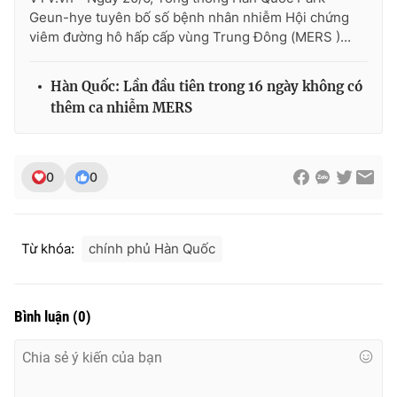
Geun-hye tuyên bố số bệnh nhân nhiễm Hội chứng
viêm đường hô hấp cấp vùng Trung Đông (MERS )...
THỜI BÁO VTV
Hàn Quốc: Lần đầu tiên trong 16 ngày không có
thêm ca nhiễm MERS
Theo dõi báo trên
0
0
Cơ quan chủ quản:
Đài Truyền hình Việt Nam
Cơ quan báo chí:
Thời báo VTV
Từ khóa:
chính phủ Hàn Quốc
Giấy phép hoạt động báo in và báo điện tử số 483/GP-BTTTT
cấp ngày 29/12/2023
Tổng Biên tập:
Vũ Thanh Thủy
Bình luận
(
0
)
Phó Tổng Biên tập:
Nguyễn Thị Mỹ Hạnh, Phạm Quốc Thắng,
Nguyễn Trọng Ninh
Tổng đài VTV:
024.38 355 931 - 024.38 355 932