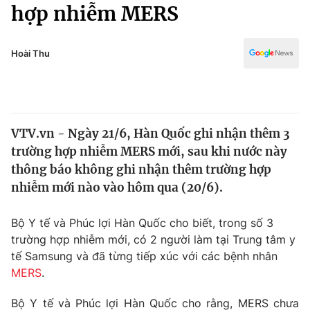
Chính trị
hợp nhiễm MERS
Truyền hình
Văn hóa - Giải trí
Xã hội
Y tế
Hoài Thu
Đời sống
Pháp luật
Công nghệ
Giáo dục
Y tế
VTV.vn - Ngày 21/6, Hàn Quốc ghi nhận thêm 3
trường hợp nhiễm MERS mới, sau khi nước này
Thế giới
thông báo không ghi nhận thêm trường hợp
nhiễm mới nào vào hôm qua (20/6).
Tin tức
Kinh tế
Thế giới đó đây
Bộ Y tế và Phúc lợi Hàn Quốc cho biết, trong số 3
Tài chính
trường hợp nhiễm mới, có 2 người làm tại Trung tâm y
Dữ liệu và đời sống
Câu chuyện quốc tế
tế Samsung và đã từng tiếp xúc với các bệnh nhân
Thị trường
MERS
.
Truyền hình
Góc doanh nghiệp
Bộ Y tế và Phúc lợi Hàn Quốc cho rằng, MERS chưa