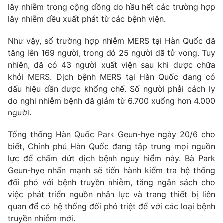
Phim VTV
lây nhiễm trong cộng đồng do hầu hết các trường hợp
Giải trí
lây nhiễm đều xuất phát từ các bệnh viện.
Hậu trường
Điện ảnh
Đời sống
Như vậy, số trường hợp nhiễm MERS tại Hàn Quốc đã
Nhân vật
Âm nhạc
tăng lên 169 người, trong đó 25 người đã tử vong. Tuy
Du lịch
Khán giả
nhiên, đã có 43 người xuất viện sau khi được chữa
Giáo dục
Sao
khỏi MERS. Dịch bệnh MERS tại Hàn Quốc đang có
Làm đẹp
Giải sao mai
dấu hiệu dần được khống chế. Số người phải cách ly
Tuyển sinh
Công nghệ
Chất lượng cuộc sống
do nghi nhiễm bệnh đã giảm từ 6.700 xuống hơn 4.000
Học trực tuyến
người.
Hitech Công nghệ tương lai
Giao lưu trực tuyến
Tổng thống Hàn Quốc Park Geun-hye ngày 20/6 cho
Sản phẩm
biết, Chính phủ Hàn Quốc đang tập trung mọi nguồn
Lịch phát sóng
Thị trường
lực để chấm dứt dịch bệnh nguy hiểm này. Bà Park
Geun-hye nhấn mạnh sẽ tiến hành kiểm tra hệ thống
Tư vấn
đối phó với bệnh truyền nhiễm, tăng ngân sách cho
Chuyên mục khác
việc phát triển nguồn nhân lực và trang thiết bị liên
quan để có hệ thống đối phó triệt để với các loại bệnh
Emagazine
Podcast
truyền nhiễm mới.