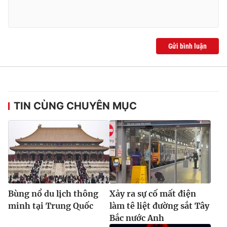
Ðiện thoại Thời báo VTV:
024.66 897 897
Email:
toasoan@vtv.vn
Liên hệ quảng cáo:
024-7300.7108
Gửi bình luận
TIN CÙNG CHUYÊN MỤC
® Cấm sao chép dưới mọi hình thức nếu không có sự chấp
thuận bằng văn bản. Ghi rõ nguồn VTV.vn khi phát hành lại
Bùng nổ du lịch thông
Xảy ra sự cố mất điện
thông tin từ website này.
minh tại Trung Quốc
làm tê liệt đường sắt Tây
Bắc nước Anh