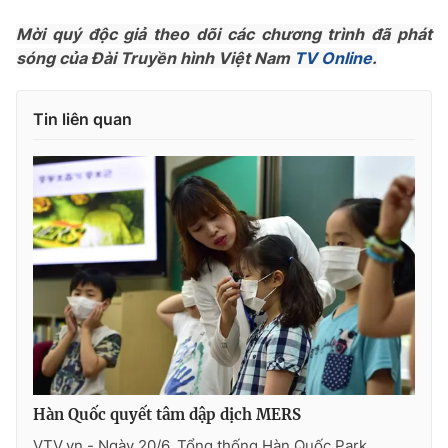
Photo
Infographic
Mời quý độc giả theo dõi các chương trình đã phát
sóng của Đài Truyền hình Việt Nam
TV Online
.
Video
Shorts video
Tin liên quan
VTV Money
VTV Thể thao
VTV Sức khoẻ
Bất động sản
Thị trường 24h
Tấm lòng Việt
VTV4
Vươn mình bằng AI
VTV9
VTV8
Hàn Quốc quyết tâm dập dịch MERS
Liên hệ tòa soạn
English
VTV.vn - Ngày 20/6, Tổng thống Hàn Quốc Park