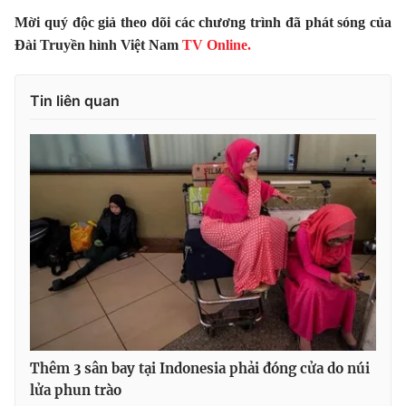
Mời quý độc giả theo dõi các chương trình đã phát sóng của
Photo
Infographic
Đài Truyền hình Việt Nam
TV Online.
Video
Shorts video
Tin liên quan
VTV Money
VTV Thể thao
VTV Sức khoẻ
Bất động sản
Thị trường 24h
Tấm lòng Việt
VTV4
Vươn mình bằng AI
VTV9
VTV8
Thêm 3 sân bay tại Indonesia phải đóng cửa do núi
lửa phun trào
Liên hệ tòa soạn
English