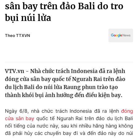
Chính trị
sân bay trên đảo Bali do tro
Truyền hình
bụi núi lửa
Văn hóa - Giải trí
Xã hội
Y tế
Đời sống
Theo TTXVN
Pháp luật
Công nghệ
Giáo dục
Y tế
VTV.vn - Nhà chức trách Indonesia đã ra lệnh
Thế giới
đóng cửa sân bay quốc tế Ngurah Rai trên đảo
Tin tức
du lịch Bali do núi lửa Raung phun trào tạo
Kinh tế
thành khói bụi ảnh hưởng đến điều kiện bay.
Thế giới đó đây
Tài chính
Dữ liệu và đời sống
Câu chuyện quốc tế
Ngày 6/8, nhà chức trách Indonesia đã ra lệnh
đóng
Thị trường
cửa sân bay
quốc tế Ngurah Rai trên đảo du lịch Bali
nổi tiếng của nước này, sau khi nhiều hãng hàng không
Truyền hình
Góc doanh nghiệp
đã phải hủy các chuyến bay đi và đến đảo này do núi