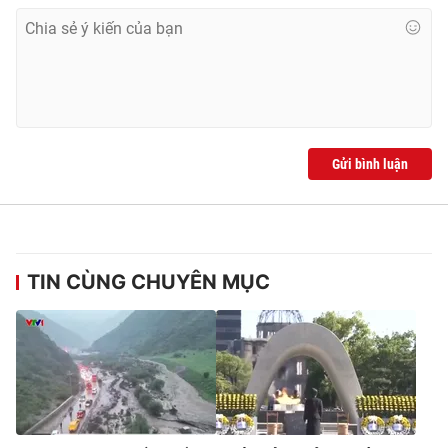
Ðiện thoại Thời báo VTV:
024.66 897 897
Email:
toasoan@vtv.vn
Liên hệ quảng cáo:
024-7300.7108
Gửi bình luận
TIN CÙNG CHUYÊN MỤC
® Cấm sao chép dưới mọi hình thức nếu không có sự chấp
thuận bằng văn bản. Ghi rõ nguồn VTV.vn khi phát hành lại
thông tin từ website này.