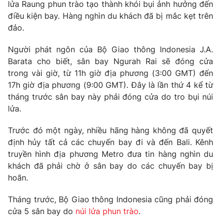
Phim VTV
lửa Raung phun trào tạo thành khói bụi ảnh hưởng đến
Giải trí
điều kiện bay. Hàng nghìn du khách đã bị mắc kẹt trên
Hậu trường
đảo.
Điện ảnh
Đời sống
Nhân vật
Người phát ngôn của Bộ Giao thông Indonesia J.A.
Âm nhạc
Du lịch
Barata cho biết, sân bay Ngurah Rai sẽ đóng cửa
Khán giả
Giáo dục
Sao
trong vài giờ, từ 11h giờ địa phương (3:00 GMT) đến
Làm đẹp
Giải sao mai
17h giờ địa phương (9:00 GMT). Đây là lần thứ 4 kể từ
Tuyển sinh
Công nghệ
tháng trước sân bay này phải đóng cửa do tro bụi núi
Chất lượng cuộc sống
Học trực tuyến
lửa.
Hitech Công nghệ tương lai
Giao lưu trực tuyến
Trước đó một ngày, nhiều hãng hàng không đã quyết
Sản phẩm
định hủy tất cả các chuyến bay đi và đến Bali. Kênh
Lịch phát sóng
truyền hình địa phương Metro đưa tin hàng nghìn du
Thị trường
khách đã phải chờ ở sân bay do các chuyến bay bị
Tư vấn
hoãn.
Chuyên mục khác
Tháng trước, Bộ Giao thông Indonesia cũng phải đóng
Emagazine
Podcast
cửa 5 sân bay do
núi lửa phun trào
.