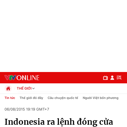
THẾ GIỚI
Chính trị
Tin tức
Thế giới đó đây
Câu chuyện quốc tế
Người Việt bốn phương
Xã hội
06/08/2015 19:19 GMT+7
Pháp luật
Chuyên mục
Kinh tế
Indonesia ra lệnh đóng cửa
Thể thao