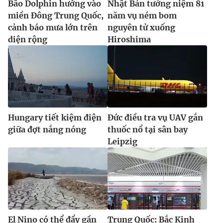
Bão Dolphin hướng vào
Nhật Bản tưởng niệm 81
miền Đông Trung Quốc,
năm vụ ném bom
cảnh báo mưa lớn trên
nguyên tử xuống
diện rộng
Hiroshima
Hungary tiết kiệm điện
Đức điều tra vụ UAV gắn
giữa đợt nắng nóng
thuốc nổ tại sân bay
Leipzig
El Nino có thể đẩy gần
Trung Quốc: Bắc Kinh