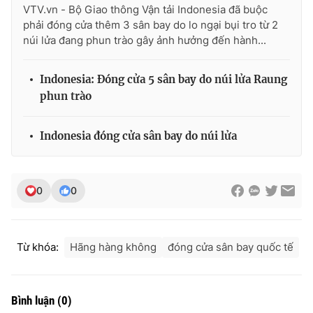
VTV.vn - Bộ Giao thông Vận tải Indonesia đã buộc
phải đóng cửa thêm 3 sân bay do lo ngại bụi tro từ 2
núi lửa đang phun trào gây ảnh hưởng đến hành...
THỜI BÁO VTV
Indonesia: Đóng cửa 5 sân bay do núi lửa Raung
phun trào
Theo dõi báo trên
Indonesia đóng cửa sân bay do núi lửa
Cơ quan chủ quản:
Đài Truyền hình Việt Nam
0
0
Cơ quan báo chí:
Thời báo VTV
Giấy phép hoạt động báo in và báo điện tử số 483/GP-BTTTT
cấp ngày 29/12/2023
Từ khóa:
Hãng hàng không
đóng cửa sân bay quốc tế
Tổng Biên tập:
Vũ Thanh Thủy
Phó Tổng Biên tập:
Nguyễn Thị Mỹ Hạnh, Phạm Quốc Thắng,
Nguyễn Trọng Ninh
Bình luận
(
0
)
Tổng đài VTV:
024.38 355 931 - 024.38 355 932