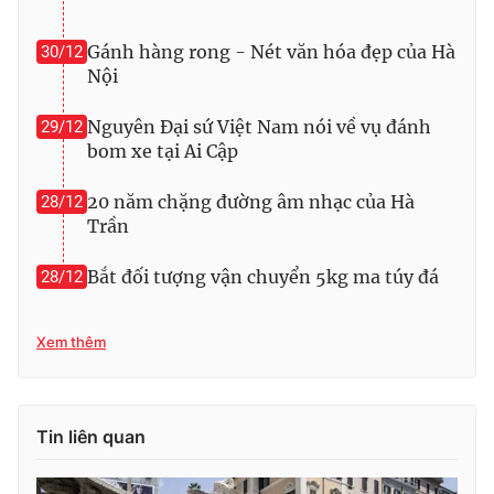
Photo
Infographic
Gánh hàng rong - Nét văn hóa đẹp của Hà
30/12
Nội
Video
Shorts video
Nguyên Đại sứ Việt Nam nói về vụ đánh
29/12
bom xe tại Ai Cập
VTV Money
VTV Thể thao
20 năm chặng đường âm nhạc của Hà
28/12
Trần
VTV Sức khoẻ
Bất động sản
Bắt đối tượng vận chuyển 5kg ma túy đá
28/12
Thị trường 24h
Tấm lòng Việt
Xem thêm
VTV4
Vươn mình bằng AI
VTV9
VTV8
Tin liên quan
Liên hệ tòa soạn
English