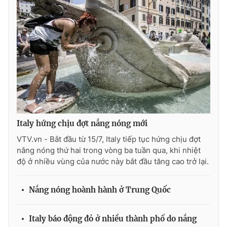
THỜI BÁO VTV
Theo dõi báo trên
Italy hứng chịu đợt nắng nóng mới
Cơ quan chủ quản:
Đài Truyền hình Việt Nam
VTV.vn - Bắt đầu từ 15/7, Italy tiếp tục hứng chịu đợt
Cơ quan báo chí:
Thời báo VTV
nắng nóng thứ hai trong vòng ba tuần qua, khi nhiệt
Giấy phép hoạt động báo in và báo điện tử số 483/GP-BTTTT
độ ở nhiều vùng của nước này bắt đầu tăng cao trở lại.
cấp ngày 29/12/2023
Tổng Biên tập:
Vũ Thanh Thủy
Nắng nóng hoành hành ở Trung Quốc
Phó Tổng Biên tập:
Nguyễn Thị Mỹ Hạnh, Phạm Quốc Thắng,
Nguyễn Trọng Ninh
Italy báo động đỏ ở nhiều thành phố do nắng
Tổng đài VTV:
024.38 355 931 - 024.38 355 932