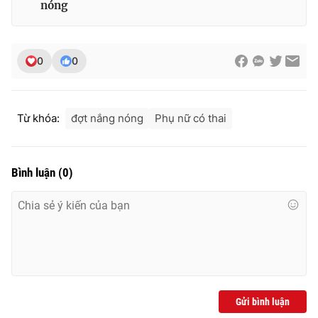
nóng
Ðiện thoại Thời báo VTV:
024.66 897 897
Email:
toasoan@vtv.vn
Liên hệ quảng cáo:
024-7300.7108
0
0
Từ khóa:
đợt nắng nóng
Phụ nữ có thai
Bình luận
(
0
)
® Cấm sao chép dưới mọi hình thức nếu không có sự chấp
thuận bằng văn bản. Ghi rõ nguồn VTV.vn khi phát hành lại
thông tin từ website này.
Gửi bình luận