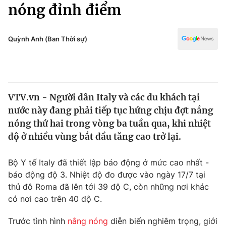
Chính trị
nóng đỉnh điểm
Truyền hình
Văn hóa - Giải trí
Xã hội
Y tế
Quỳnh Anh (Ban Thời sự)
Đời sống
Pháp luật
Công nghệ
Giáo dục
Y tế
VTV.vn - Người dân Italy và các du khách tại
nước này đang phải tiếp tục hứng chịu đợt nắng
Thế giới
nóng thứ hai trong vòng ba tuần qua, khi nhiệt
độ ở nhiều vùng bắt đầu tăng cao trở lại.
Tin tức
Kinh tế
Thế giới đó đây
Bộ Y tế Italy đã thiết lập báo động ở mức cao nhất -
Tài chính
báo động độ 3. Nhiệt độ đo được vào ngày 17/7 tại
Dữ liệu và đời sống
Câu chuyện quốc tế
thủ đô Roma đã lên tới 39 độ C, còn những nơi khác
Thị trường
có nơi cao trên 40 độ C.
Truyền hình
Góc doanh nghiệp
Trước tình hình
nắng nóng
diễn biến nghiêm trọng, giới