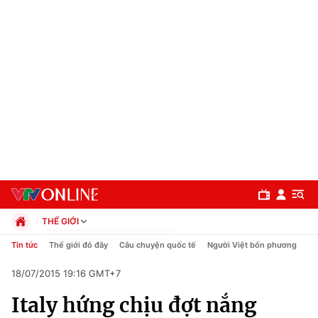
THẾ GIỚI
Chính trị
Tin tức
Thế giới đó đây
Câu chuyện quốc tế
Người Việt bốn phương
Xã hội
18/07/2015 19:16 GMT+7
Pháp luật
Chuyên mục
Kinh tế
Italy hứng chịu đợt nắng
Thể thao