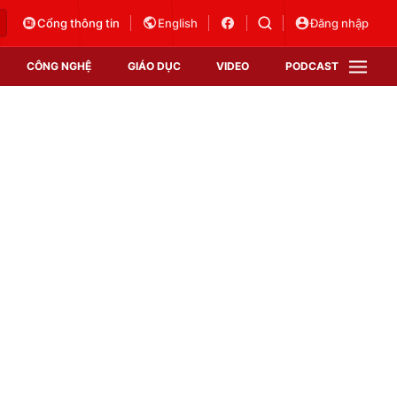
Cổng thông tin
English
Đăng nhập
CÔNG NGHỆ
GIÁO DỤC
VIDEO
PODCAST
VTV Money
VTV Thể thao
VTV Sức khoẻ
Bất động sản
Thị trường 24h
Tấm lòng Việt
Vươn mình bằng AI
VTV4
VTV8
VTV9
Lịch phát sóng
Giao lưu trực tuyến
Sự kiện