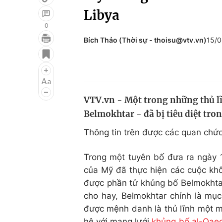
Libya
0
Bích Thảo (Thời sự - thoisu@vtv.vn)
15/0
Giải trí
Đời sống
Điện ảnh
Du lịch
Âm nhạc
Làm đẹp
VTV.vn - Một trong những thủ l
Sao
Chất lượng cuộc sốn
Belmokhtar - đã bị tiêu diệt tro
Thông tin trên được các quan chức
Trong một tuyên bố đưa ra ngày 1
của Mỹ đã thực hiện các cuộc khôn
được phần tử khủng bố Belmokhta
cho hay, Belmokhtar chính là mục
được mệnh danh là thủ lĩnh một 
hệ với mạng lưới
khủng bố al-Qae