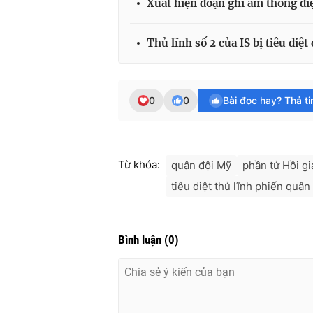
Xuất hiện đoạn ghi âm thông điệ
Thủ lĩnh số 2 của IS bị tiêu diệt 
0
0
Bài đọc hay? Thả t
Từ khóa:
quân đội Mỹ
phần tử Hồi g
tiêu diệt thủ lĩnh phiến quân
Bình luận
(
0
)