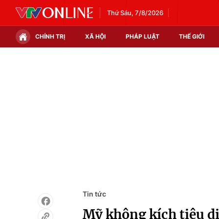
Thứ Sáu, 7/8/2026
CHÍNH TRỊ
XÃ HỘI
PHÁP LUẬT
THẾ GIỚI
Chính trị
Xã hội
Thế giới
Kinh tế
Tin tức
Tài chính
Thế giới đó đây
Thị trường
Câu chuyện quốc tế
Góc doanh nghiệp
Dữ liệu và đời sống
Tin tức
Mỹ không kích tiêu di