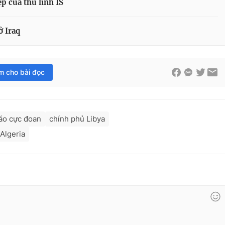
p của thủ lĩnh IS
ở Iraq
im cho bài đọc
iáo cực đoan
chính phủ Libya
 Algeria