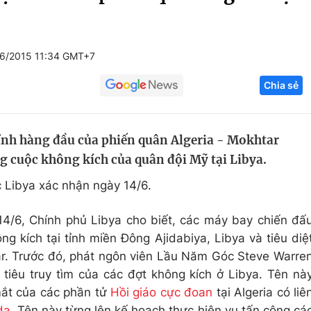
Góc ảnh
6/2015 11:34 GMT+7
Giáo dục
Công nghệ
Chia sẻ
Tuyển sinh
Hitech Công ng
Học trực tuyến
Sản phẩm
ĩnh hàng đầu của phiến quân Algeria - Mokhtar
g
Thị trường
ng cuộc không kích của quân đội Mỹ tại Libya.
Tư vấn
 Libya xác nhận ngày 14/6.
4/6, Chính phủ Libya cho biết, các máy bay chiến đấ
g kích tại tỉnh miền Đông Ajidabiya, Libya và tiêu diệ
r. Trước đó, phát ngôn viên Lầu Năm Góc Steve Warre
 tiêu truy tìm của các đợt không kích ở Libya. Tên nà
mắt của các phần tử
Hồi giáo cực đoan
tại Algeria có liê
da
. Tên này từng lên kế hoạch thực hiện vụ tấn công cá