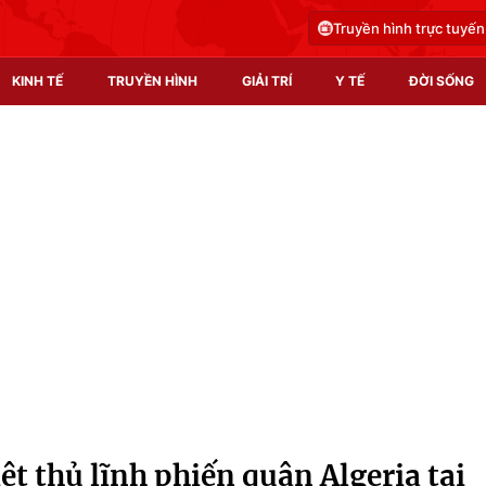
Truyền hình trực tuyến
KINH TẾ
TRUYỀN HÌNH
GIẢI TRÍ
Y TẾ
ĐỜI SỐNG
Pháp luật
Y tế
Truyền hình
Multimedia
Phim VTV
Video
Hậu trường
Shorts video
Nhân vật
Podcast
Khán giả
EMagazine
Giải sao mai
Photo
ệt thủ lĩnh phiến quân Algeria tại
Infographic