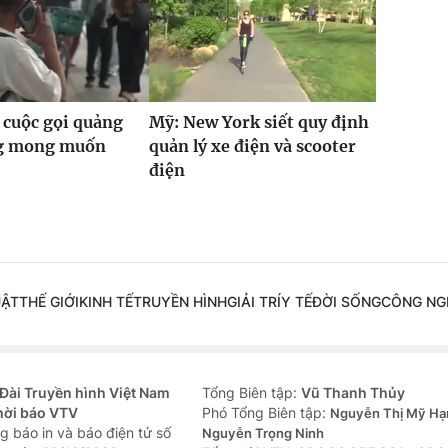
 cuộc gọi quảng
Mỹ: New York siết quy định
g mong muốn
quản lý xe điện và scooter
điện
UẬT
THẾ GIỚI
KINH TẾ
TRUYỀN HÌNH
GIẢI TRÍ
Y TẾ
ĐỜI SỐNG
CÔNG NG
Đài Truyền hình Việt Nam
Tổng Biên tập:
Vũ Thanh Thủy
hời báo VTV
Phó Tổng Biên tập:
Nguyễn Thị Mỹ Hạ
g báo in và báo điện tử số
Nguyễn Trọng Ninh