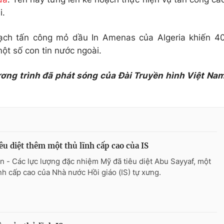
i.
ạch tấn công mỏ dầu In Amenas của Algeria khiến 4
ột số con tin nước ngoài.
ương trình đã phát sóng của Đài Truyền hình Việt Na
êu diệt thêm một thủ lĩnh cấp cao của IS
n - Các lực lượng đặc nhiệm Mỹ đã tiêu diệt Abu Sayyaf, một
ĩnh cấp cao của Nhà nước Hồi giáo (IS) tự xưng.