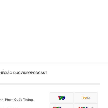
HỆ
GIÁO DỤC
VIDEO
PODCAST
nh, Phạm Quốc Thắng,