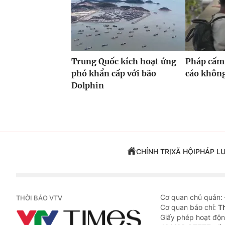
Trung Quốc kích hoạt ứng
Pháp cấm
phó khẩn cấp với bão
cáo khôn
Dolphin
CHÍNH TRỊ
XÃ HỘI
PHÁP L
Cơ quan chủ quản:
THỜI BÁO VTV
Cơ quan báo chí:
T
Giấy phép hoạt độn