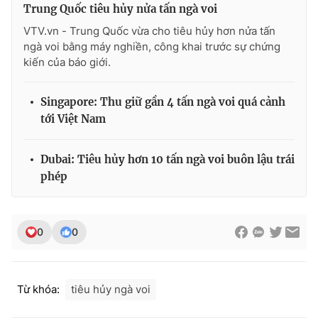
Trung Quốc tiêu hủy nửa tấn ngà voi
Photo
Infographic
VTV.vn - Trung Quốc vừa cho tiêu hủy hơn nửa tấn
ngà voi bằng máy nghiền, công khai trước sự chứng
kiến của báo giới.
Video
Shorts video
Singapore: Thu giữ gần 4 tấn ngà voi quá cảnh
VTV Money
VTV Thể thao
tới Việt Nam
VTV Sức khoẻ
Bất động sản
Dubai: Tiêu hủy hơn 10 tấn ngà voi buôn lậu trái
phép
Thị trường 24h
Tấm lòng Việt
VTV4
Vươn mình bằng AI
0
0
VTV9
VTV8
Từ khóa:
tiêu hủy ngà voi
Liên hệ tòa soạn
English