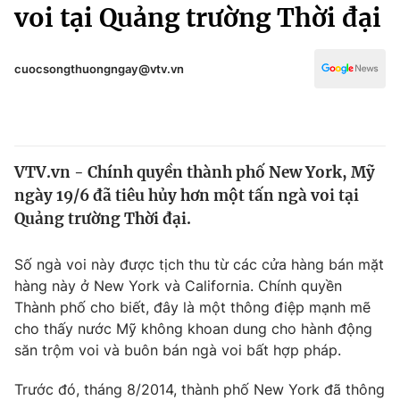
Chính trị
voi tại Quảng trường Thời đại
Truyền hình
Văn hóa - Giải trí
Xã hội
Y tế
cuocsongthuongngay@vtv.vn
Đời sống
Pháp luật
Công nghệ
Giáo dục
Y tế
VTV.vn - Chính quyền thành phố New York, Mỹ
ngày 19/6 đã tiêu hủy hơn một tấn ngà voi tại
Thế giới
Quảng trường Thời đại.
Tin tức
Kinh tế
Số ngà voi này được tịch thu từ các cửa hàng bán mặt
Thế giới đó đây
hàng này ở New York và California. Chính quyền
Tài chính
Thành phố cho biết, đây là một thông điệp mạnh mẽ
Dữ liệu và đời sống
Câu chuyện quốc tế
cho thấy nước Mỹ không khoan dung cho hành động
Thị trường
săn trộm voi và buôn bán ngà voi bất hợp pháp.
Truyền hình
Góc doanh nghiệp
Trước đó, tháng 8/2014, thành phố New York đã thông