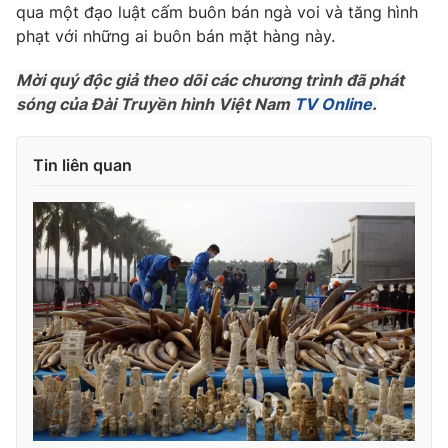
Phim VTV
qua một đạo luật cấm buôn bán ngà voi và tăng hình
Giải trí
phạt với những ai buôn bán mặt hàng này.
Hậu trường
Điện ảnh
Đời sống
Mời quý độc giả theo dõi các chương trình đã phát
Nhân vật
Âm nhạc
sóng của Đài Truyền hình Việt Nam
TV Online
.
Du lịch
Khán giả
Giáo dục
Sao
Làm đẹp
Giải sao mai
Tin liên quan
Tuyển sinh
Công nghệ
Chất lượng cuộc sống
Học trực tuyến
Hitech Công nghệ tương lai
Giao lưu trực tuyến
Sản phẩm
Lịch phát sóng
Thị trường
Tư vấn
Chuyên mục khác
Emagazine
Podcast