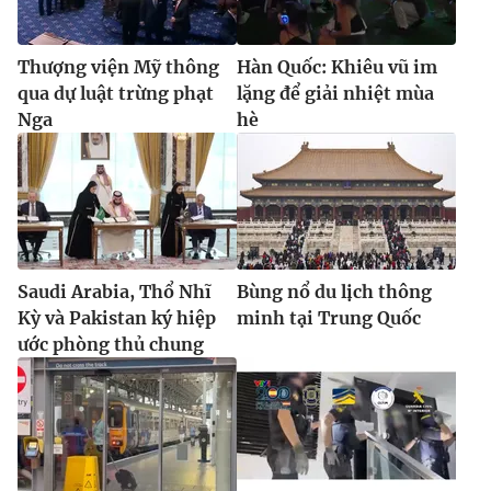
Ðiện thoại Thời báo VTV:
024.66 897 897
Email:
toasoan@vtv.vn
Thượng viện Mỹ thông
Hàn Quốc: Khiêu vũ im
Liên hệ quảng cáo:
024-7300.7108
qua dự luật trừng phạt
lặng để giải nhiệt mùa
Nga
hè
Saudi Arabia, Thổ Nhĩ
Bùng nổ du lịch thông
Kỳ và Pakistan ký hiệp
minh tại Trung Quốc
ước phòng thủ chung
® Cấm sao chép dưới mọi hình thức nếu không có sự chấp
thuận bằng văn bản. Ghi rõ nguồn VTV.vn khi phát hành lại
thông tin từ website này.