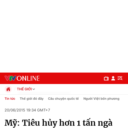
THẾ GIỚI
Chính trị
Tin tức
Thế giới đó đây
Câu chuyện quốc tế
Người Việt bốn phương
Xã hội
20/06/2015 19:34 GMT+7
Pháp luật
Chuyên mục
Kinh tế
Mỹ: Tiêu hủy hơn 1 tấn ngà
Thể thao