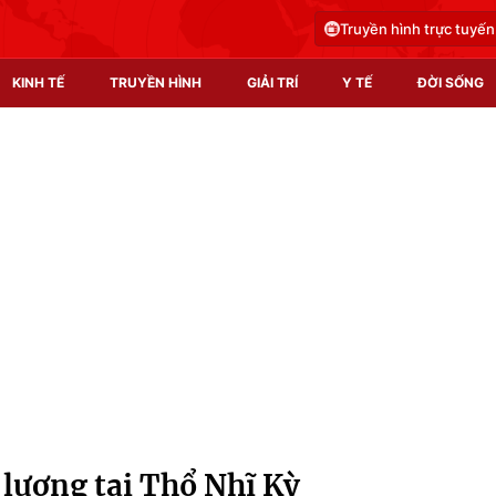
Truyền hình trực tuyến
KINH TẾ
TRUYỀN HÌNH
GIẢI TRÍ
Y TẾ
ĐỜI SỐNG
Pháp luật
Y tế
Truyền hình
Multimedia
Phim VTV
Video
Hậu trường
Shorts video
Nhân vật
Podcast
Khán giả
EMagazine
Giải sao mai
Photo
lượng tại Thổ Nhĩ Kỳ
Infographic