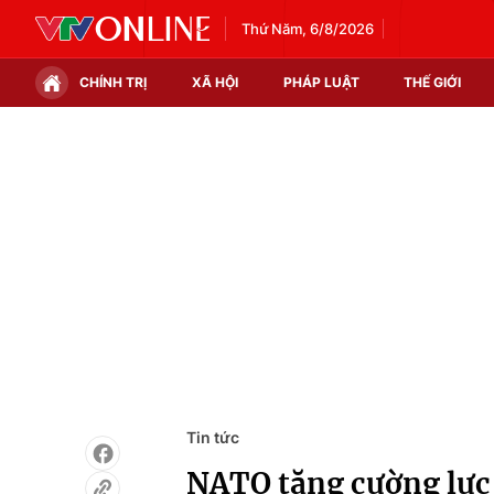
Thứ Năm, 6/8/2026
CHÍNH TRỊ
XÃ HỘI
PHÁP LUẬT
THẾ GIỚI
Chính trị
Xã hội
Thế giới
Kinh tế
Tin tức
Tài chính
Thế giới đó đây
Thị trường
Câu chuyện quốc tế
Góc doanh nghiệp
Dữ liệu và đời sống
Tin tức
NATO tăng cường lực 