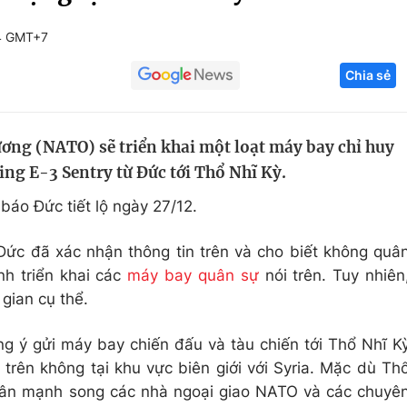
Góc ảnh
4 GMT+7
Chia sẻ
Giáo dục
Công nghệ
Tuyển sinh
Hitech Công ng
ơng (NATO) sẽ triển khai một loạt máy bay chỉ huy
Học trực tuyến
Sản phẩm
ng E-3 Sentry từ Đức tới Thổ Nhĩ Kỳ.
g
Thị trường
báo Đức tiết lộ ngày 27/12.
Tư vấn
ức đã xác nhận thông tin trên và cho biết không quâ
nh triển khai các
máy bay quân sự
nói trên. Tuy nhiên
gian cụ thể.
 ý gửi máy bay chiến đấu và tàu chiến tới Thổ Nhĩ K
trên không tại khu vực biên giới với Syria. Mặc dù Th
uân mạnh song các nhà ngoại giao NATO và các chuyê