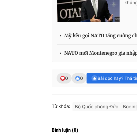
khủng
Mỹ kêu gọi NATO tăng cường ch
NATO mời Montenegro gia nhập
0
0
Bài đọc hay? Thả t
Từ khóa:
Bộ Quốc phòng Đức
Boein
Bình luận
(
0
)