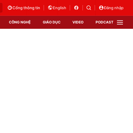
Cổng thông tin
English
Đăng nhập
CÔNG NGHỆ
GIÁO DỤC
VIDEO
PODCAST
VTV Money
VTV Thể thao
VTV Sức khoẻ
Bất động sản
Thị trường 24h
Tấm lòng Việt
Vươn mình bằng AI
VTV4
VTV8
VTV9
Lịch phát sóng
Giao lưu trực tuyến
Sự kiện