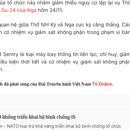
ủa tổ chức này nhằm giảm thiểu nguy cơ lặp lại vụ Th
h Su-24 của Nga
hôm 24/11.
quan hệ giữa Thổ Nhĩ Kỳ và Nga cực kỳ căng thẳng. Cá
m có nhiệm vụ giám sát không phận trong phạm vi bá
 Sentry là loại máy bay thông tin liên lạc, chỉ huy, giá
iều kiện thời tiết và có nhiệm vụ giám sát không phậ
m.
nh đã phát sóng của Đài Truyền hình Việt Nam
TV Online
.
không triển khai bộ binh chống IS
n - NATO loại trừ khả năng triển khai bộ binh chống tổ chức