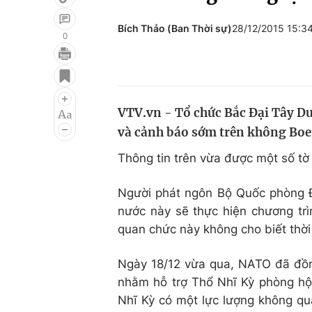
Bích Thảo (Ban Thời sự)
28/12/2015 15:3
0
Giải trí
Đời sống
Điện ảnh
Du lịch
VTV.vn - Tổ chức Bắc Đại Tây Dư
Âm nhạc
Làm đẹp
và cảnh báo sớm trên không Boei
Sao
Chất lượng cuộc sốn
Thông tin trên vừa được một số tờ 
Người phát ngôn Bộ Quốc phòng Đ
nước này sẽ thực hiện chương trì
quan chức này không cho biết thời 
Ngày 18/12 vừa qua, NATO đã đồng
nhằm hỗ trợ Thổ Nhĩ Kỳ phòng hộ 
Nhĩ Kỳ có một lực lượng không q