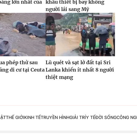
băng lớn nhất của
khẩu thiết bị bay không
người lái sang Mỹ
ua phép thử sau
Lũ quét và sạt lở đất tại Sri
ng di cư tại Ceuta
Lanka khiến ít nhất 8 người
thiệt mạng
UẬT
THẾ GIỚI
KINH TẾ
TRUYỀN HÌNH
GIẢI TRÍ
Y TẾ
ĐỜI SỐNG
CÔNG NG