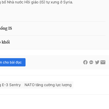
 bố Nhà nước Hồi giáo (IS) tự xưng ở Syria.
ống IS
 khối
im cho bài đọc
g E-3 Sentry
NATO tăng cường lực lượng