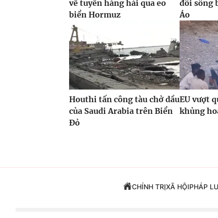
về tuyến hàng hải qua eo
đôi sông 
biển Hormuz
Áo
Houthi tấn công tàu chở dầu
EU vượt q
của Saudi Arabia trên Biển
khủng hoả
Đỏ
CHÍNH TRỊ
XÃ HỘI
PHÁP L