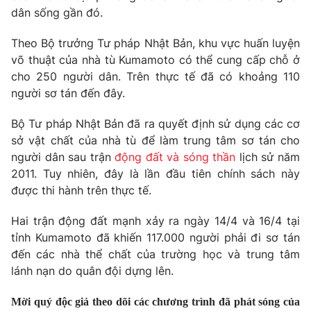
Phim VTV
dân sống gần đó.
Giải trí
Hậu trường
Theo Bộ trưởng Tư pháp Nhật Bản, khu vực huấn luyện
Điện ảnh
Đời sống
Nhân vật
võ thuật của nhà tù Kumamoto có thể cung cấp chỗ ở
Âm nhạc
cho 250 người dân. Trên thực tế đã có khoảng 110
Du lịch
Khán giả
người sơ tán đến đây.
Giáo dục
Sao
Làm đẹp
Giải sao mai
Bộ Tư pháp Nhật Bản đã ra quyết định sử dụng các cơ
Tuyển sinh
Công nghệ
Chất lượng cuộc sống
sở vật chất của nhà tù để làm trung tâm sơ tán cho
Học trực tuyến
người dân sau trận
động đất và sóng thần
lịch sử năm
Hitech Công nghệ tương lai
2011. Tuy nhiên, đây là lần đầu tiên chính sách này
Giao lưu trực tuyến
được thi hành trên thực tế.
Sản phẩm
Lịch phát sóng
Thị trường
Hai trận động đất mạnh xảy ra ngày 14/4 và 16/4 tại
tỉnh Kumamoto đã khiến 117.000 người phải đi sơ tán
Tư vấn
đến các nhà thể chất của trường học và trung tâm
Chuyên mục khác
lánh nạn do quân đội dựng lên.
Emagazine
Podcast
Mời quý độc giả theo dõi các chương trình đã phát sóng của