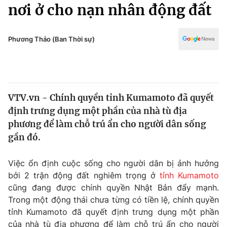
Chính trị
nơi ở cho nạn nhân động đất
Truyền hình
Văn hóa - Giải trí
Xã hội
Y tế
Phương Thảo (Ban Thời sự)
Đời sống
Pháp luật
Công nghệ
Giáo dục
Y tế
VTV.vn - Chính quyền tỉnh Kumamoto đã quyết
định trưng dụng một phần của nhà tù địa
Thế giới
phương để làm chỗ trú ẩn cho người dân sống
gần đó.
Tin tức
Kinh tế
Thế giới đó đây
Việc ổn định cuộc sống cho người dân bị ảnh hưởng
Tài chính
bởi 2 trận động đất nghiêm trọng ở
tỉnh Kumamoto
Dữ liệu và đời sống
Câu chuyện quốc tế
cũng đang được chính quyền Nhật Bản đẩy mạnh.
Thị trường
Trong một động thái chưa từng có tiền lệ, chính quyền
Truyền hình
Góc doanh nghiệp
tỉnh Kumamoto đã quyết định trưng dụng một phần
của nhà tù địa phương để làm chỗ trú ẩn cho người