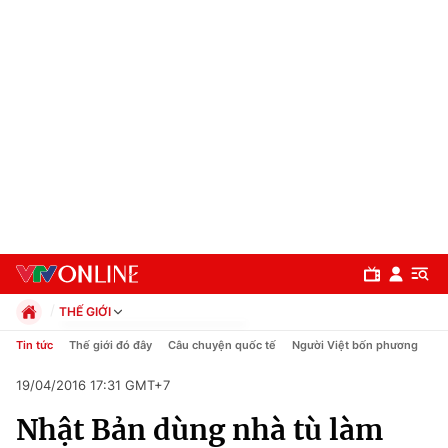
THẾ GIỚI
Chính trị
Tin tức
Thế giới đó đây
Câu chuyện quốc tế
Người Việt bốn phương
Xã hội
19/04/2016 17:31 GMT+7
Pháp luật
Chuyên mục
Kinh tế
Nhật Bản dùng nhà tù làm
Thể thao