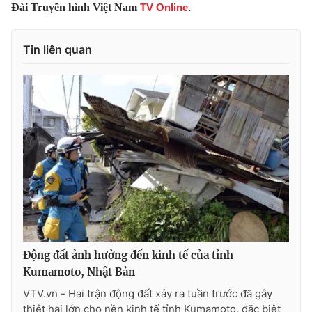
Đài Truyền hình Việt Nam
TV Online
.
Photo
Infographic
Tin liên quan
Video
Shorts video
VTV Money
VTV Thể thao
VTV Sức khoẻ
Bất động sản
Thị trường 24h
Tấm lòng Việt
VTV4
Vươn mình bằng AI
Động đất ảnh hưởng đến kinh tế của tỉnh
VTV9
VTV8
Kumamoto, Nhật Bản
VTV.vn - Hai trận động đất xảy ra tuần trước đã gây
Liên hệ tòa soạn
English
thiệt hại lớn cho nền kinh tế tỉnh Kumamoto, đặc biệt