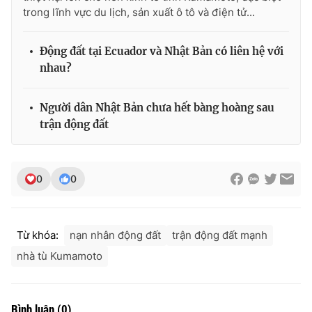
trong lĩnh vực du lịch, sản xuất ô tô và điện tử...
Động đất tại Ecuador và Nhật Bản có liên hệ với
THỜI BÁO VTV
nhau?
Người dân Nhật Bản chưa hết bàng hoàng sau
trận động đất
Theo dõi báo trên
Cơ quan chủ quản:
Đài Truyền hình Việt Nam
0
0
Cơ quan báo chí:
Thời báo VTV
Giấy phép hoạt động báo in và báo điện tử số 483/GP-BTTTT
cấp ngày 29/12/2023
Từ khóa:
nạn nhân động đất
trận động đất mạnh
Tổng Biên tập:
Vũ Thanh Thủy
nhà tù Kumamoto
Phó Tổng Biên tập:
Nguyễn Thị Mỹ Hạnh, Phạm Quốc Thắng,
Nguyễn Trọng Ninh
Tổng đài VTV:
024.38 355 931 - 024.38 355 932
Bình luận
(
0
)