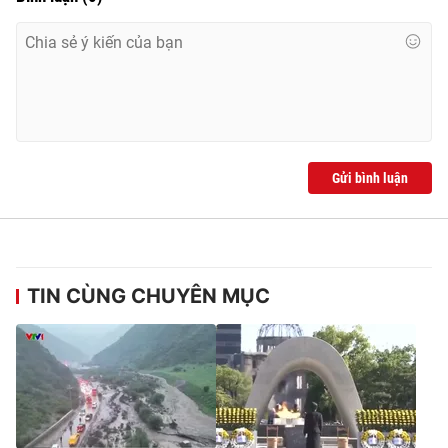
Ðiện thoại Thời báo VTV:
024.66 897 897
Email:
toasoan@vtv.vn
Liên hệ quảng cáo:
024-7300.7108
Gửi bình luận
TIN CÙNG CHUYÊN MỤC
® Cấm sao chép dưới mọi hình thức nếu không có sự chấp
thuận bằng văn bản. Ghi rõ nguồn VTV.vn khi phát hành lại
thông tin từ website này.