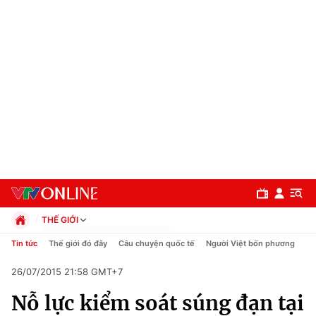
THẾ GIỚI
Chính trị
Tin tức
Thế giới đó đây
Câu chuyện quốc tế
Người Việt bốn phương
Xã hội
26/07/2015 21:58 GMT+7
Pháp luật
Chuyên mục
Kinh tế
Nỗ lực kiểm soát súng đạn tại
Thể thao