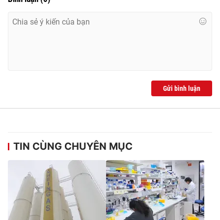
THỜI BÁO VTV
Gửi bình luận
Theo dõi báo trên
Cơ quan chủ quản:
Đài Truyền hình Việt Nam
Cơ quan báo chí:
Thời báo VTV
TIN CÙNG CHUYÊN MỤC
Giấy phép hoạt động báo in và báo điện tử số 483/GP-BTTTT
cấp ngày 29/12/2023
Tổng Biên tập:
Vũ Thanh Thủy
Phó Tổng Biên tập:
Nguyễn Thị Mỹ Hạnh, Phạm Quốc Thắng,
Nguyễn Trọng Ninh
Tổng đài VTV:
024.38 355 931 - 024.38 355 932