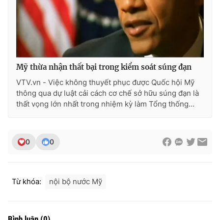
Photo
Infographic
Video
Shorts video
Mỹ thừa nhận thất bại trong kiểm soát súng đạn
VTV Money
VTV Thể thao
VTV.vn - Việc không thuyết phục được Quốc hội Mỹ
thông qua dự luật cải cách cơ chế sở hữu súng đạn là
VTV Sức khoẻ
Bất động sản
thất vọng lớn nhất trong nhiệm kỳ làm Tổng thống...
Thị trường 24h
Tấm lòng Việt
0
0
VTV4
Vươn mình bằng AI
Từ khóa:
nội bộ nước Mỹ
VTV9
VTV8
Liên hệ tòa soạn
English
Bình luận
(
0
)