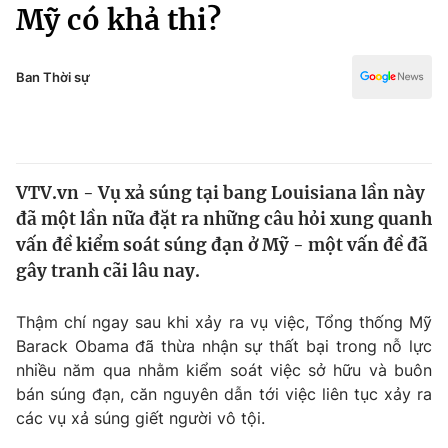
Chính trị
Mỹ có khả thi?
Truyền hình
Văn hóa - Giải trí
Xã hội
Y tế
Ban Thời sự
Đời sống
Pháp luật
Công nghệ
Giáo dục
Y tế
VTV.vn - Vụ xả súng tại bang Louisiana lần này
đã một lần nữa đặt ra những câu hỏi xung quanh
Thế giới
vấn đề kiểm soát súng đạn ở Mỹ - một vấn đề đã
gây tranh cãi lâu nay.
Tin tức
Kinh tế
Thế giới đó đây
Thậm chí ngay sau khi xảy ra vụ việc, Tổng thống Mỹ
Tài chính
Barack Obama đã thừa nhận sự thất bại trong nỗ lực
Dữ liệu và đời sống
Câu chuyện quốc tế
nhiều năm qua nhằm kiểm soát việc sở hữu và buôn
Thị trường
bán súng đạn, căn nguyên dẫn tới việc liên tục xảy ra
Truyền hình
Góc doanh nghiệp
các vụ xả súng giết người vô tội.