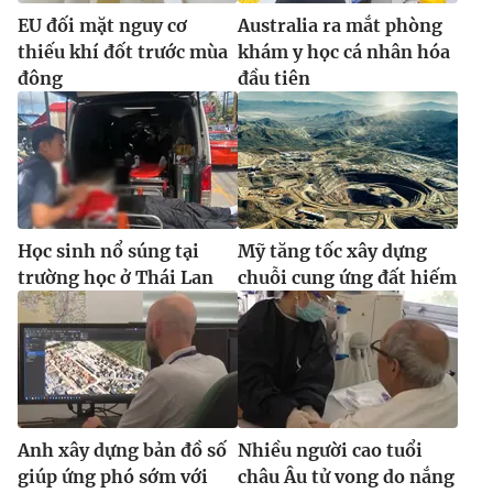
Ðiện thoại Thời báo VTV:
024.66 897 897
EU đối mặt nguy cơ
Australia ra mắt phòng
Email:
toasoan@vtv.vn
thiếu khí đốt trước mùa
khám y học cá nhân hóa
Liên hệ quảng cáo:
024-7300.7108
đông
đầu tiên
Học sinh nổ súng tại
Mỹ tăng tốc xây dựng
trường học ở Thái Lan
chuỗi cung ứng đất hiếm
® Cấm sao chép dưới mọi hình thức nếu không có sự chấp
thuận bằng văn bản. Ghi rõ nguồn VTV.vn khi phát hành lại
thông tin từ website này.
Anh xây dựng bản đồ số
Nhiều người cao tuổi
giúp ứng phó sớm với
châu Âu tử vong do nắng