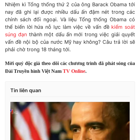
Phim VTV
Nhiệm kì Tổng thống thứ 2 của ông Barack Obama tới
Giải trí
nay đã ghi lại được nhiều dấu ấn đậm nét trong các
Hậu trường
chính sách đối ngoại. Và liệu Tổng thống Obama có
Điện ảnh
Đời sống
Nhân vật
thể biến lời hứa nỗ lực làm việc về vấn đề
kiểm soát
Âm nhạc
súng đạn
thành một dấu ấn mới trong việc giải quyết
Du lịch
Khán giả
vấn đề nội bộ của nước Mỹ hay không? Câu trả lời sẽ
Giáo dục
Sao
phải chờ trong 18 tháng tới.
Làm đẹp
Giải sao mai
Tuyển sinh
Công nghệ
Chất lượng cuộc sống
Mời quý độc giả theo dõi các chương trình đã phát sóng của
Học trực tuyến
Đài Truyền hình Việt Nam
TV Online
.
Hitech Công nghệ tương lai
Giao lưu trực tuyến
Sản phẩm
Tin liên quan
Lịch phát sóng
Thị trường
Tư vấn
Chuyên mục khác
Emagazine
Podcast