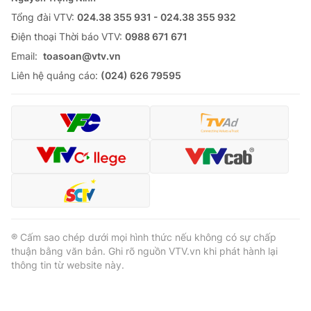
Tổng đài VTV:
024.38 355 931 - 024.38 355 932
Ðiện thoại Thời báo VTV:
0988 671 671
Email:
toasoan@vtv.vn
Liên hệ quảng cáo:
(024) 626 79595
® Cấm sao chép dưới mọi hình thức nếu không có sự chấp
thuận bằng văn bản. Ghi rõ nguồn VTV.vn khi phát hành lại
thông tin từ website này.