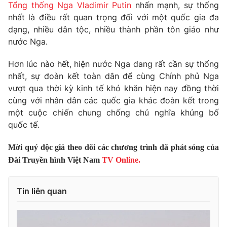
Tổng thống Nga Vladimir Putin
nhấn mạnh, sự thống
Photo
Infographic
nhất là điều rất quan trọng đối với một quốc gia đa
dạng, nhiều dân tộc, nhiều thành phần tôn giáo như
nước Nga.
Video
Shorts video
Hơn lúc nào hết, hiện nước Nga đang rất cần sự thống
VTV Money
VTV Thể thao
nhất, sự đoàn kết toàn dân để cùng Chính phủ Nga
vượt qua thời kỳ kinh tế khó khăn hiện nay đồng thời
cùng với nhân dân các quốc gia khác đoàn kết trong
VTV Sức khoẻ
Bất động sản
một cuộc chiến chung chống chủ nghĩa khủng bố
quốc tế.
Thị trường 24h
Tấm lòng Việt
Mời quý độc giả theo dõi các chương trình đã phát sóng của
Đài Truyền hình Việt Nam
TV Online.
VTV4
Vươn mình bằng AI
Tin liên quan
VTV9
VTV8
Liên hệ tòa soạn
English