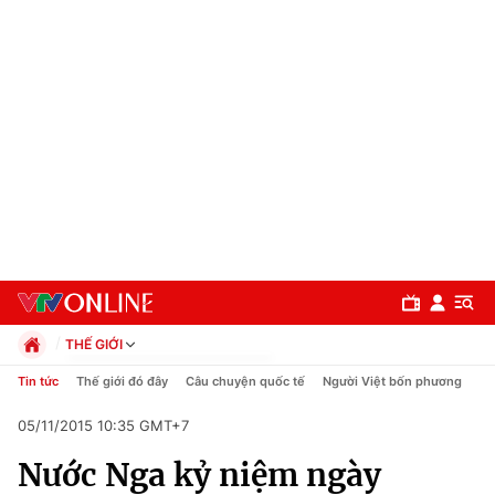
THẾ GIỚI
Chính trị
Tin tức
Thế giới đó đây
Câu chuyện quốc tế
Người Việt bốn phương
Xã hội
05/11/2015 10:35 GMT+7
Pháp luật
Chuyên mục
Kinh tế
Nước Nga kỷ niệm ngày
Thể thao