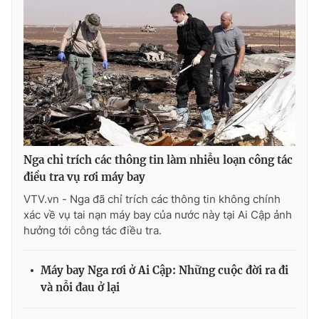
THỜI BÁO VTV
Theo dõi báo trên
Nga chỉ trích các thông tin làm nhiễu loạn công tác
điều tra vụ rơi máy bay
Cơ quan chủ quản:
Đài Truyền hình Việt Nam
VTV.vn - Nga đã chỉ trích các thông tin không chính
Cơ quan báo chí:
Thời báo VTV
xác về vụ tai nạn máy bay của nước này tại Ai Cập ảnh
Giấy phép hoạt động báo in và báo điện tử số 483/GP-BTTTT
hưởng tới công tác điều tra.
cấp ngày 29/12/2023
Tổng Biên tập:
Vũ Thanh Thủy
Máy bay Nga rơi ở Ai Cập: Những cuộc đời ra đi
Phó Tổng Biên tập:
Nguyễn Thị Mỹ Hạnh, Phạm Quốc Thắng,
và nỗi đau ở lại
Nguyễn Trọng Ninh
Tổng đài VTV:
024.38 355 931 - 024.38 355 932