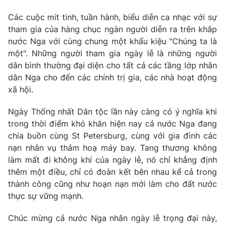
Phim VTV
Giải trí
Các cuộc mít tinh, tuần hành, biểu diễn ca nhạc với sự
Hậu trường
tham gia của hàng chục ngàn người diễn ra trên khắp
Điện ảnh
Đời sống
nước Nga với cùng chung một khẩu kiệu "Chúng ta là
Nhân vật
Âm nhạc
một". Những người tham gia ngày lễ là những người
Du lịch
Khán giả
dân bình thường đại diện cho tất cả các tầng lớp nhân
Giáo dục
Sao
dân Nga cho đến các chính trị gia, các nhà hoạt động
Làm đẹp
Giải sao mai
xã hội.
Tuyển sinh
Công nghệ
Chất lượng cuộc sống
Học trực tuyến
Ngày Thống nhất Dân tộc lần này càng có ý nghĩa khi
Hitech Công nghệ tương lai
trong thời điểm khó khăn hiện nay cả nước Nga đang
Giao lưu trực tuyến
chia buồn cùng St Petersburg, cùng với gia đình các
Sản phẩm
nạn nhân vụ thảm hoạ máy bay. Tang thương không
Lịch phát sóng
Thị trường
làm mất đi không khí của ngày lễ, nó chỉ khẳng định
thêm một điều, chỉ có đoàn kết bên nhau kể cả trong
Tư vấn
thành công cũng như hoạn nạn mới làm cho đất nước
Chuyên mục khác
thực sự vững mạnh.
Emagazine
Podcast
Chúc mừng cả nước Nga nhân ngày lễ trọng đại này,