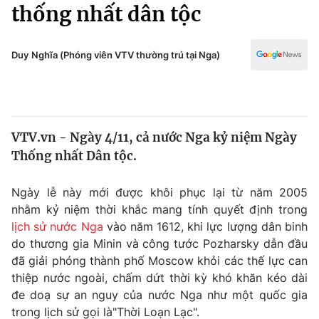
Chính trị
thống nhất dân tộc
Truyền hình
Văn hóa - Giải trí
Xã hội
Y tế
Duy Nghĩa (Phóng viên VTV thường trú tại Nga)
Đời sống
Pháp luật
Công nghệ
Giáo dục
Y tế
VTV.vn - Ngày 4/11, cả nước Nga kỷ niệm Ngày
Thống nhất Dân tộc.
Thế giới
Ngày lễ này mới được khôi phục lại từ năm 2005
Tin tức
nhằm kỷ niệm thời khắc mang tính quyết định trong
Kinh tế
lịch sử nước Nga
vào năm 1612, khi lực lượng dân binh
Thế giới đó đây
Tài chính
do thương gia Minin và công tước Pozharsky dẫn đầu
Dữ liệu và đời sống
Câu chuyện quốc tế
đã giải phóng thành phố Moscow khỏi các thế lực can
Thị trường
thiệp nước ngoài, chấm dứt thời kỳ khó khăn kéo dài
Truyền hình
đe doạ sự an nguy của nước Nga như một quốc gia
Góc doanh nghiệp
trong lịch sử gọi là"Thời Loạn Lạc".