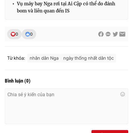
Ðiện thoại Thời báo VTV:
024.66 897 897
Vụ máy bay Nga rơi tại Ai Cập có thể do đánh
bom và liên quan đến IS
Email:
toasoan@vtv.vn
Liên hệ quảng cáo:
024-7300.7108
0
0
Từ khóa:
nhân dân Nga
ngày thống nhất dân tộc
Bình luận
(
0
)
® Cấm sao chép dưới mọi hình thức nếu không có sự chấp
thuận bằng văn bản. Ghi rõ nguồn VTV.vn khi phát hành lại
thông tin từ website này.