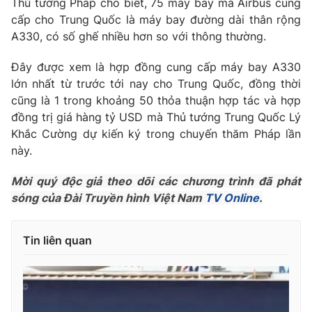
Thủ tướng Pháp cho biết, 75 máy bay mà Airbus cung
Phim VTV
Giải trí
cấp cho Trung Quốc là máy bay đường dài thân rộng
Hậu trường
A330, có số ghế nhiều hơn so với thông thường.
Điện ảnh
Đời sống
Nhân vật
Đây được xem là hợp đồng cung cấp máy bay A330
Âm nhạc
lớn nhất từ trước tới nay cho Trung Quốc, đồng thời
Du lịch
Khán giả
Giáo dục
Sao
cũng là 1 trong khoảng 50 thỏa thuận hợp tác và hợp
Làm đẹp
Giải sao mai
đồng trị giá hàng tỷ USD mà Thủ tướng Trung Quốc Lý
Tuyển sinh
Khắc Cường dự kiến ký trong chuyến thăm Pháp lần
Công nghệ
Chất lượng cuộc sống
này.
Học trực tuyến
Hitech Công nghệ tương lai
Giao lưu trực tuyến
Mời quý độc giả theo dõi các chương trình đã phát
Sản phẩm
sóng của Đài Truyền hình Việt Nam
TV Online.
Lịch phát sóng
Thị trường
Tin liên quan
Tư vấn
Chuyên mục khác
Emagazine
Podcast