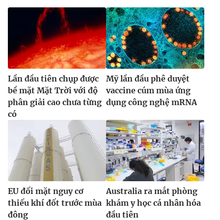
Ðiện thoại Thời báo VTV:
024.66 897 897
Email:
toasoan@vtv.vn
Liên hệ quảng cáo:
024-7300.7108
Lần đầu tiên chụp được
Mỹ lần đầu phê duyệt
bề mặt Mặt Trời với độ
vaccine cúm mùa ứng
phân giải cao chưa từng
dụng công nghệ mRNA
có
® Cấm sao chép dưới mọi hình thức nếu không có sự chấp
thuận bằng văn bản. Ghi rõ nguồn VTV.vn khi phát hành lại
EU đối mặt nguy cơ
Australia ra mắt phòng
thông tin từ website này.
thiếu khí đốt trước mùa
khám y học cá nhân hóa
đông
đầu tiên