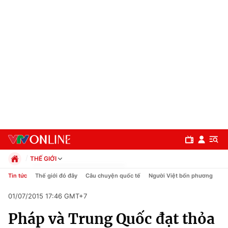
THẾ GIỚI
Chính trị
Tin tức
Thế giới đó đây
Câu chuyện quốc tế
Người Việt bốn phương
Xã hội
01/07/2015 17:46 GMT+7
Pháp luật
Chuyên mục
Kinh tế
Pháp và Trung Quốc đạt thỏa
Thể thao