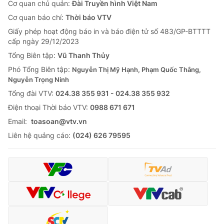
Cơ quan chủ quản:
Đài Truyền hình Việt Nam
Cơ quan báo chí:
Thời báo VTV
Giấy phép hoạt động báo in và báo điện tử số 483/GP-BTTTT
cấp ngày 29/12/2023
Tổng Biên tập:
Vũ Thanh Thủy
Phó Tổng Biên tập:
Nguyễn Thị Mỹ Hạnh, Phạm Quốc Thắng,
Nguyễn Trọng Ninh
Tổng đài VTV:
024.38 355 931 - 024.38 355 932
Ðiện thoại Thời báo VTV:
0988 671 671
Email:
toasoan@vtv.vn
Liên hệ quảng cáo:
(024) 626 79595