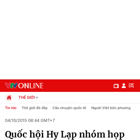
THẾ GIỚI
Chính trị
Tin tức
Thế giới đó đây
Câu chuyện quốc tế
Người Việt bốn phương
Xã hội
04/10/2015 06:44 GMT+7
Pháp luật
Chuyên mục
Kinh tế
Quốc hội Hy Lạp nhóm họp
Thể thao