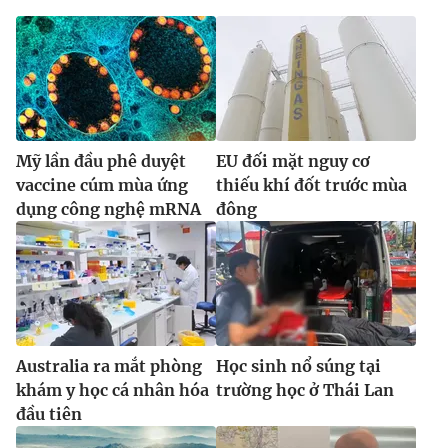
Ðiện thoại Thời báo VTV:
024.66 897 897
Email:
toasoan@vtv.vn
Liên hệ quảng cáo:
024-7300.7108
Mỹ lần đầu phê duyệt
EU đối mặt nguy cơ
vaccine cúm mùa ứng
thiếu khí đốt trước mùa
dụng công nghệ mRNA
đông
® Cấm sao chép dưới mọi hình thức nếu không có sự chấp
Australia ra mắt phòng
Học sinh nổ súng tại
thuận bằng văn bản. Ghi rõ nguồn VTV.vn khi phát hành lại
khám y học cá nhân hóa
trường học ở Thái Lan
thông tin từ website này.
đầu tiên