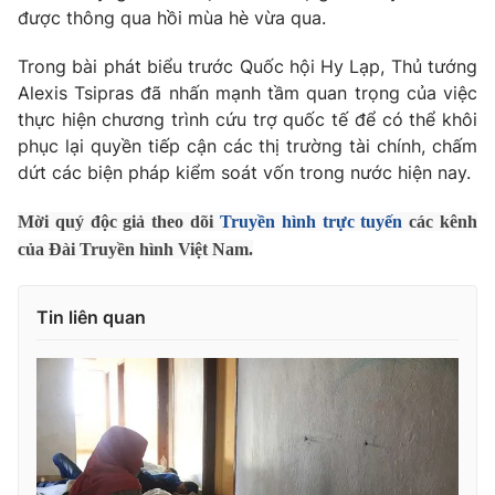
Phim VTV
được thông qua hồi mùa hè vừa qua.
Giải trí
Hậu trường
Trong bài phát biểu trước Quốc hội Hy Lạp, Thủ tướng
Điện ảnh
Đời sống
Alexis Tsipras đã nhấn mạnh tầm quan trọng của việc
Nhân vật
Âm nhạc
thực hiện chương trình cứu trợ quốc tế để có thể khôi
Du lịch
Khán giả
phục lại quyền tiếp cận các thị trường tài chính, chấm
Giáo dục
Sao
dứt các biện pháp kiểm soát vốn trong nước hiện nay.
Làm đẹp
Giải sao mai
Tuyển sinh
Công nghệ
Chất lượng cuộc sống
Mời quý độc giả theo dõi
Truyền hình trực tuyến
các kênh
Học trực tuyến
của Đài Truyền hình Việt Nam.
Hitech Công nghệ tương lai
Giao lưu trực tuyến
Sản phẩm
Tin liên quan
Lịch phát sóng
Thị trường
Tư vấn
Chuyên mục khác
Emagazine
Podcast