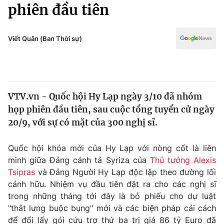
Chính trị
phiên đầu tiên
Truyền hình
Văn hóa - Giải trí
Xã hội
Y tế
Viết Quân (Ban Thời sự)
Đời sống
Pháp luật
Công nghệ
Giáo dục
Y tế
VTV.vn - Quốc hội Hy Lạp ngày 3/10 đã nhóm
họp phiên đầu tiên, sau cuộc tổng tuyển cử ngày
Thế giới
20/9, với sự có mặt của 300 nghị sĩ.
Tin tức
Kinh tế
Quốc hội khóa mới của Hy Lạp với nòng cốt là liên
Thế giới đó đây
minh giữa Đảng cánh tả Syriza của
Thủ tướng Alexis
Tài chính
Tsipras
và Đảng Người Hy Lạp độc lập theo đường lối
Dữ liệu và đời sống
Câu chuyện quốc tế
cánh hữu. Nhiệm vụ đầu tiên đặt ra cho các nghị sĩ
Thị trường
trong những tháng tới đây là bỏ phiếu cho dự luật
Truyền hình
"thắt lưng buộc bụng" mới và các biện pháp cải cách
Góc doanh nghiệp
để đổi lấy gói cứu trợ thứ ba trị giá 86 tỷ Euro đã