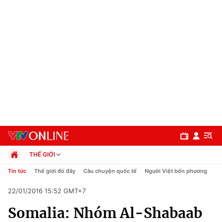
THẾ GIỚI
Chính trị
Tin tức
Thế giới đó đây
Câu chuyện quốc tế
Người Việt bốn phương
Xã hội
22/01/2016 15:52 GMT+7
Pháp luật
Chuyên mục
Kinh tế
Somalia: Nhóm Al-Shabaab
Thể thao