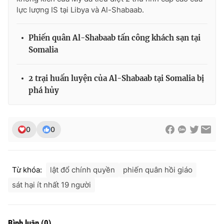
lực lượng IS tại Libya và Al-Shabaab.
Phiến quân Al-Shabaab tấn công khách sạn tại
THỜI BÁO VTV
Somalia
2 trại huấn luyện của Al-Shabaab tại Somalia bị
phá hủy
Theo dõi báo trên
Cơ quan chủ quản:
Đài Truyền hình Việt Nam
0
0
Cơ quan báo chí:
Thời báo VTV
Giấy phép hoạt động báo in và báo điện tử số 483/GP-BTTTT
cấp ngày 29/12/2023
Từ khóa:
lật đổ chính quyền
phiến quân hồi giáo
Tổng Biên tập:
Vũ Thanh Thủy
sát hại ít nhất 19 người
Phó Tổng Biên tập:
Nguyễn Thị Mỹ Hạnh, Phạm Quốc Thắng,
Nguyễn Trọng Ninh
Tổng đài VTV:
024.38 355 931 - 024.38 355 932
Bình luận
(
0
)