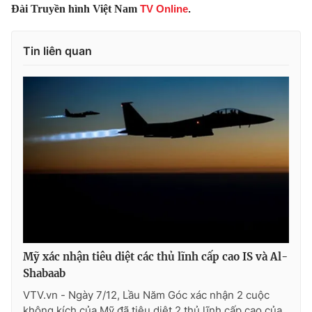
Đài Truyền hình Việt Nam
TV Online
.
Photo
Infographic
Tin liên quan
Video
Shorts video
VTV Money
VTV Thể thao
VTV Sức khoẻ
Bất động sản
Thị trường 24h
Tấm lòng Việt
VTV4
Vươn mình bằng AI
Mỹ xác nhận tiêu diệt các thủ lĩnh cấp cao IS và Al-
VTV9
VTV8
Shabaab
VTV.vn - Ngày 7/12, Lầu Năm Góc xác nhận 2 cuộc
Liên hệ tòa soạn
English
không kích của Mỹ đã tiêu diệt 2 thủ lĩnh cấp cao của