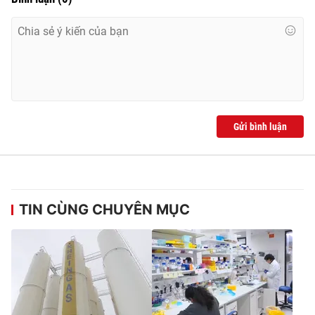
Ðiện thoại Thời báo VTV:
024.66 897 897
Email:
toasoan@vtv.vn
Liên hệ quảng cáo:
024-7300.7108
Gửi bình luận
TIN CÙNG CHUYÊN MỤC
® Cấm sao chép dưới mọi hình thức nếu không có sự chấp
thuận bằng văn bản. Ghi rõ nguồn VTV.vn khi phát hành lại
thông tin từ website này.