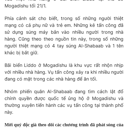
Phim VTV
Mogadishu tối 21/1.
Giải trí
Hậu trường
Điện ảnh
Phía cảnh sát cho biết, trong số những người thiệt
Đời sống
Nhân vật
mạng có cả phụ nữ và trẻ em. Những kẻ tấn công đã
Âm nhạc
sử dụng súng máy bắn vào nhiều người trong nhà
Du lịch
Khán giả
hàng. Cũng theo theo nguồn tin này, trong số những
Giáo dục
Sao
người thiệt mạng có 4 tay súng Al-Shabaab và 1 tên
Làm đẹp
Giải sao mai
Tuyển sinh
khác bị bắt giữ.
Công nghệ
Chất lượng cuộc sống
Học trực tuyến
Bãi biển Liddo ở Mogadishu là khu vực rất nhộn nhịp
Hitech Công nghệ tương lai
với nhiều nhà hàng. Vụ tấn công xảy ra khi nhiều người
Giao lưu trực tuyến
đang có mặt trong các nhà hàng để ăn tối.
Sản phẩm
Lịch phát sóng
Thị trường
Nhóm phiến quân Al-Shabaab đang tìm cách lật đổ
chính quyền được quốc tế ủng hộ ở Mogadishu và
Tư vấn
thường xuyên tiến hành các vụ tấn công tại thành phố
Chuyên mục khác
này.
Emagazine
Podcast
Mời quý độc giả theo dõi các chương trình đã phát sóng của