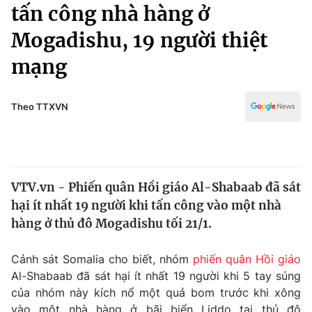
Chính trị
tấn công nhà hàng ở
Truyền hình
Mogadishu, 19 người thiệt
Văn hóa - Giải trí
Xã hội
Y tế
mạng
Đời sống
Pháp luật
Công nghệ
Giáo dục
Theo TTXVN
Y tế
Thế giới
VTV.vn - Phiến quân Hồi giáo Al-Shabaab đã sát
Tin tức
hại ít nhất 19 người khi tấn công vào một nhà
Kinh tế
Thế giới đó đây
hàng ở thủ đô Mogadishu tối 21/1.
Tài chính
Dữ liệu và đời sống
Câu chuyện quốc tế
Cảnh sát Somalia cho biết, nhóm
phiến quân Hồi giáo
Thị trường
Al-Shabaab đã sát hại ít nhất 19 người khi 5 tay súng
Truyền hình
Góc doanh nghiệp
của nhóm này kích nổ một quả bom trước khi xông
vào một nhà hàng ở bãi biển Liddo tại thủ đô