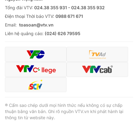
Tổng đài VTV:
024.38 355 931 - 024.38 355 932
Ðiện thoại Thời báo VTV:
0988 671 671
Email:
toasoan@vtv.vn
Liên hệ quảng cáo:
(024) 626 79595
® Cấm sao chép dưới mọi hình thức nếu không có sự chấp
thuận bằng văn bản. Ghi rõ nguồn VTV.vn khi phát hành lại
thông tin từ website này.