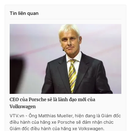
Photo
Infographic
Tin liên quan
Video
Shorts video
VTV Money
VTV Thể thao
VTV Sức khoẻ
Bất động sản
Thị trường 24h
Tấm lòng Việt
VTV4
Vươn mình bằng AI
CEO của Porsche sẽ là lãnh đạo mới của
Volkswagen
VTV9
VTV8
VTV.vn - Ông Matthias Mueller, hiện đang là Giám đốc
điều hành của hãng xe Porsche sẽ đảm nhận chức
Liên hệ tòa soạn
English
Giám đốc điều hành của hãng xe Volkswagen.