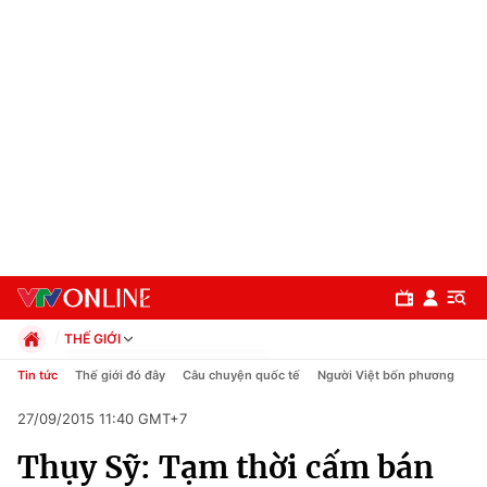
THẾ GIỚI
Chính trị
Tin tức
Thế giới đó đây
Câu chuyện quốc tế
Người Việt bốn phương
Xã hội
27/09/2015 11:40 GMT+7
Pháp luật
Chuyên mục
Kinh tế
Thụy Sỹ: Tạm thời cấm bán
Thể thao