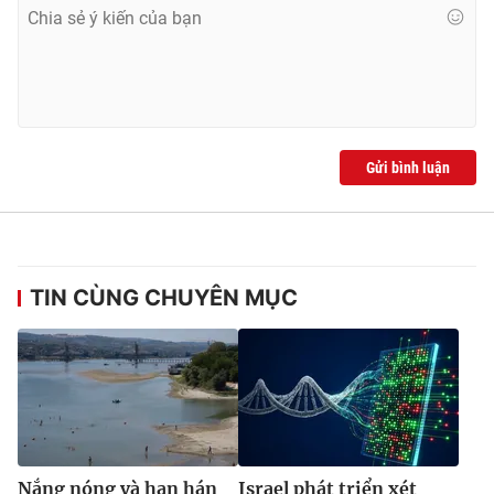
Ðiện thoại Thời báo VTV:
024.66 897 897
Email:
toasoan@vtv.vn
Liên hệ quảng cáo:
024-7300.7108
Gửi bình luận
TIN CÙNG CHUYÊN MỤC
® Cấm sao chép dưới mọi hình thức nếu không có sự chấp
thuận bằng văn bản. Ghi rõ nguồn VTV.vn khi phát hành lại
thông tin từ website này.
Nắng nóng và hạn hán
Israel phát triển xét