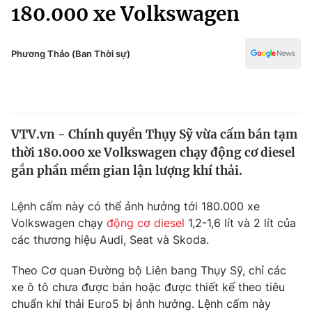
Chính trị
180.000 xe Volkswagen
Truyền hình
Văn hóa - Giải trí
Xã hội
Y tế
Phương Thảo (Ban Thời sự)
Đời sống
Pháp luật
Công nghệ
Giáo dục
Y tế
VTV.vn - Chính quyền Thụy Sỹ vừa cấm bán tạm
thời 180.000 xe Volkswagen chạy động cơ diesel
Thế giới
gắn phần mềm gian lận lượng khí thải.
Tin tức
Kinh tế
Lệnh cấm này có thể ảnh hưởng tới 180.000 xe
Thế giới đó đây
Volkswagen chạy
động cơ diesel
1,2-1,6 lít và 2 lít của
Tài chính
các thương hiệu Audi, Seat và Skoda.
Dữ liệu và đời sống
Câu chuyện quốc tế
Thị trường
Theo Cơ quan Đường bộ Liên bang Thụy Sỹ, chỉ các
Truyền hình
xe ô tô chưa được bán hoặc được thiết kế theo tiêu
Góc doanh nghiệp
chuẩn khí thải Euro5 bị ảnh hưởng. Lệnh cấm này