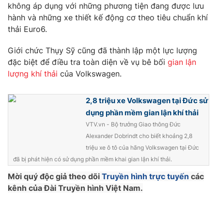
Phim VTV
không áp dụng với những phương tiện đang được lưu
Giải trí
hành và những xe thiết kế động cơ theo tiêu chuẩn khí
Hậu trường
thải Euro6.
Điện ảnh
Đời sống
Nhân vật
Âm nhạc
Giới chức Thụy Sỹ cũng đã thành lập một lực lượng
Du lịch
Khán giả
đặc biệt để điều tra toàn diện về vụ bê bối
gian lận
Giáo dục
Sao
lượng khí thải
của Volkswagen.
Làm đẹp
Giải sao mai
Tuyển sinh
Công nghệ
Chất lượng cuộc sống
2,8 triệu xe Volkswagen tại Đức sử
Học trực tuyến
dụng phần mềm gian lận khí thải
Hitech Công nghệ tương lai
Giao lưu trực tuyến
VTV.vn - Bộ trưởng Giao thông Đức
Sản phẩm
Alexander Dobrindt cho biết khoảng 2,8
triệu xe ô tô của hãng Volkswagen tại Đức
Lịch phát sóng
Thị trường
đã bị phát hiện có sử dụng phần mềm khai gian lận khí thải.
Tư vấn
Mời quý độc giả theo dõi
Truyền hình trực tuyến
các
Chuyên mục khác
kênh của Đài Truyền hình Việt Nam.
Emagazine
Podcast