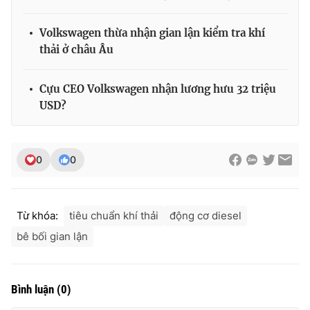
Volkswagen thừa nhận gian lận kiểm tra khí
thải ở châu Âu
THỜI BÁO VTV
Cựu CEO Volkswagen nhận lương hưu 32 triệu
USD?
Theo dõi báo trên
0
0
Cơ quan chủ quản:
Đài Truyền hình Việt Nam
Cơ quan báo chí:
Thời báo VTV
Giấy phép hoạt động báo in và báo điện tử số 483/GP-BTTTT
Từ khóa:
tiêu chuẩn khí thải
động cơ diesel
cấp ngày 29/12/2023
bê bối gian lận
Tổng Biên tập:
Vũ Thanh Thủy
Phó Tổng Biên tập:
Nguyễn Thị Mỹ Hạnh, Phạm Quốc Thắng,
Nguyễn Trọng Ninh
Bình luận
(
0
)
Tổng đài VTV:
024.38 355 931 - 024.38 355 932