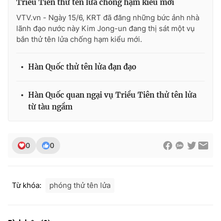
Triều Tiên thử tên lửa chống hạm kiểu mới
VTV.vn - Ngày 15/6, KRT đã đăng những bức ảnh nhà
lãnh đạo nước này Kim Jong-un đang thị sát một vụ
bắn thử tên lửa chống hạm kiểu mới.
THỜI BÁO VTV
Hàn Quốc thử tên lửa đạn đạo
Theo dõi báo trên
Hàn Quốc quan ngại vụ Triều Tiên thử tên lửa
từ tàu ngầm
Cơ quan chủ quản:
Đài Truyền hình Việt Nam
Cơ quan báo chí:
Thời báo VTV
0
0
Giấy phép hoạt động báo in và báo điện tử số 483/GP-BTTTT
cấp ngày 29/12/2023
Tổng Biên tập:
Vũ Thanh Thủy
Từ khóa:
phóng thử tên lửa
Phó Tổng Biên tập:
Nguyễn Thị Mỹ Hạnh, Phạm Quốc Thắng,
Nguyễn Trọng Ninh
Tổng đài VTV:
024.38 355 931 - 024.38 355 932