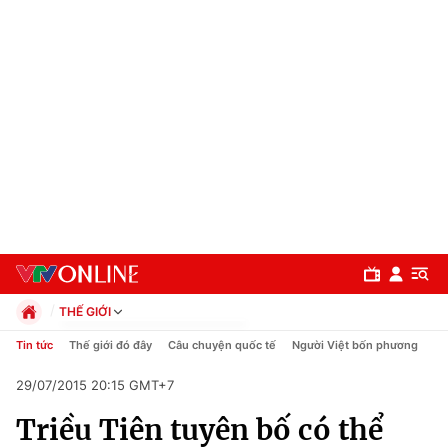
THẾ GIỚI
Chính trị
Tin tức
Thế giới đó đây
Câu chuyện quốc tế
Người Việt bốn phương
Xã hội
29/07/2015 20:15 GMT+7
Pháp luật
Chuyên mục
Kinh tế
Triều Tiên tuyên bố có thể
Thể thao