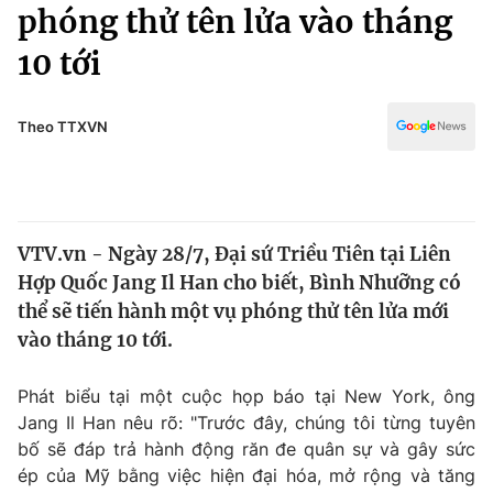
Chính trị
phóng thử tên lửa vào tháng
Truyền hình
10 tới
Văn hóa - Giải trí
Xã hội
Y tế
Đời sống
Theo TTXVN
Pháp luật
Công nghệ
Giáo dục
Y tế
VTV.vn - Ngày 28/7, Đại sứ Triều Tiên tại Liên
Thế giới
Hợp Quốc Jang Il Han cho biết, Bình Nhưỡng có
Tin tức
thể sẽ tiến hành một vụ phóng thử tên lửa mới
Kinh tế
vào tháng 10 tới.
Thế giới đó đây
Tài chính
Dữ liệu và đời sống
Câu chuyện quốc tế
Phát biểu tại một cuộc họp báo tại New York, ông
Thị trường
Jang Il Han nêu rõ: "Trước đây, chúng tôi từng tuyên
bố sẽ đáp trả hành động răn đe quân sự và gây sức
Truyền hình
Góc doanh nghiệp
ép của Mỹ bằng việc hiện đại hóa, mở rộng và tăng