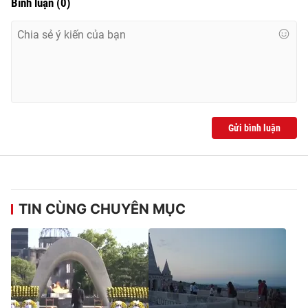
Bình luận
(
0
)
Ðiện thoại Thời báo VTV:
024.66 897 897
Email:
toasoan@vtv.vn
Liên hệ quảng cáo:
024-7300.7108
Gửi bình luận
TIN CÙNG CHUYÊN MỤC
® Cấm sao chép dưới mọi hình thức nếu không có sự chấp
thuận bằng văn bản. Ghi rõ nguồn VTV.vn khi phát hành lại
thông tin từ website này.