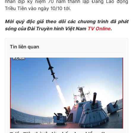
nhân dịp kỷ niệm 70 năm thành lập Đảng Lao động
Triều Tiên vào ngày 10/10 tới.
Photo
Infographic
Mời quý độc giả theo dõi các chương trình đã phát
Video
Shorts video
sóng của Đài Truyền hình Việt Nam
TV Online
.
VTV Money
VTV Thể thao
Tin liên quan
VTV Sức khoẻ
Bất động sản
Thị trường 24h
Tấm lòng Việt
VTV4
Vươn mình bằng AI
VTV9
VTV8
Liên hệ tòa soạn
English