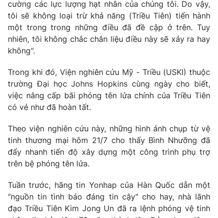
Phim VTV
cường các lực lượng hạt nhân của chúng tôi. Do vậy,
Giải trí
tôi sẽ không loại trừ khả năng (Triều Tiên) tiến hành
Hậu trường
một trong trong những điều đã đề cập ở trên. Tuy
Điện ảnh
Đời sống
nhiên, tôi không chắc chắn liệu điều này sẽ xảy ra hay
Nhân vật
Âm nhạc
không".
Du lịch
Khán giả
Giáo dục
Sao
Trong khi đó, Viện nghiên cứu Mỹ - Triều (USKI) thuộc
Làm đẹp
Giải sao mai
trường Đại học Johns Hopkins cùng ngày cho biết,
Tuyển sinh
Công nghệ
việc nâng cấp bãi phóng tên lửa chính của Triều Tiên
Chất lượng cuộc sống
Học trực tuyến
có vẻ như đã hoàn tất.
Hitech Công nghệ tương lai
Giao lưu trực tuyến
Theo viện nghiên cứu này, những hình ảnh chụp từ vệ
Sản phẩm
tinh thương mại hôm 21/7 cho thấy Bình Nhưỡng đã
Lịch phát sóng
đẩy nhanh tiến độ xây dựng một công trình phụ trợ
Thị trường
trên bệ phóng tên lửa.
Tư vấn
Tuần trước, hãng tin Yonhap của Hàn Quốc dẫn một
Chuyên mục khác
"nguồn tin tình báo đáng tin cậy" cho hay, nhà lãnh
Emagazine
Podcast
đạo Triều Tiên Kim Jong Un đã ra lệnh phóng vệ tinh