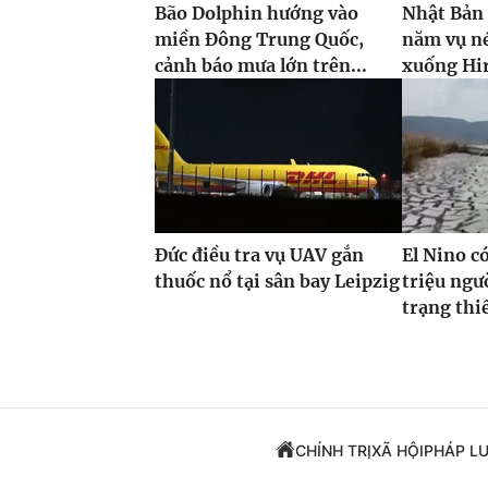
Bão Dolphin hướng vào
Nhật Bản
miền Đông Trung Quốc,
năm vụ n
cảnh báo mưa lớn trên...
xuống Hi
Đức điều tra vụ UAV gắn
El Nino c
thuốc nổ tại sân bay Leipzig
triệu ngư
trạng thi
CHÍNH TRỊ
XÃ HỘI
PHÁP L