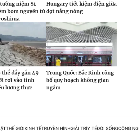
 tưởng niệm 81
Hungary tiết kiệm điện giữa
ém bom nguyên tử
đợt nắng nóng
roshima
ó thể đẩy gần 49
Trung Quốc: Bắc Kinh công
ời rơi vào tình
bố quy hoạch không gian
ếu lương thực
ngầm
UẬT
THẾ GIỚI
KINH TẾ
TRUYỀN HÌNH
GIẢI TRÍ
Y TẾ
ĐỜI SỐNG
CÔNG NG