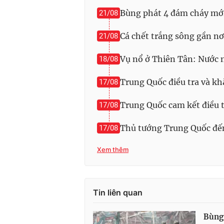
Bùng phát 4 đám cháy mới
21/08
Cá chết trắng sông gần nơ
21/08
Vụ nổ ở Thiên Tân: Nước 
18/08
Trung Quốc điều tra và kh
17/08
Trung Quốc cam kết điều t
17/08
Thủ tướng Trung Quốc đến
17/08
Xem thêm
Tin liên quan
Bùng 