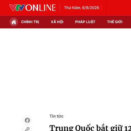
Thứ Năm, 6/8/2026
CHÍNH TRỊ
XÃ HỘI
PHÁP LUẬT
THẾ GIỚI
Chính trị
Xã hội
Thế giới
Kinh tế
Tin tức
Tài chính
Thế giới đó đây
Thị trường
Câu chuyện quốc tế
Góc doanh nghiệp
Dữ liệu và đời sống
Tin tức
Trung Quốc bắt giữ 12