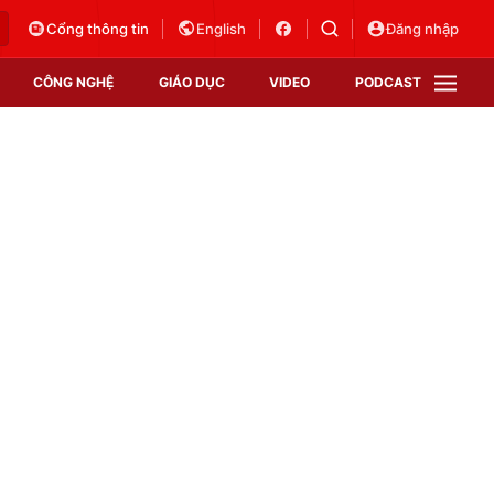
Cổng thông tin
English
Đăng nhập
CÔNG NGHỆ
GIÁO DỤC
VIDEO
PODCAST
VTV Money
VTV Thể thao
VTV Sức khoẻ
Bất động sản
Thị trường 24h
Tấm lòng Việt
Vươn mình bằng AI
VTV4
VTV8
VTV9
Lịch phát sóng
Giao lưu trực tuyến
Sự kiện