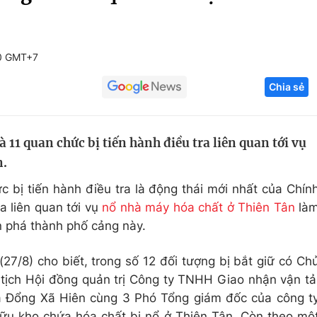
Góc ảnh
20 GMT+7
Giáo dục
Công nghệ
Chia sẻ
Tuyển sinh
Hitech Công ng
Học trực tuyến
Sản phẩm
à 11 quan chức bị tiến hành điều tra liên quan tới vụ
g
Thị trường
n.
Tư vấn
c bị tiến hành điều tra là động thái mới nhất của Chín
a liên quan tới vụ
nổ nhà máy hóa chất ở Thiên Tân
là
àn phá thành phố cảng này.
7/8) cho biết, trong số 12 đối tượng bị bắt giữ có Ch
 tịch Hội đồng quản trị Công ty TNHH Giao nhận vận tả
à Đổng Xã Hiên cùng 3 Phó Tổng giám đốc của công t
hữu kho chứa hóa chất bị nổ ở Thiên Tân. Còn theo mộ