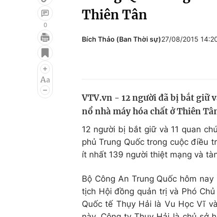
Thiên Tân
0
Bích Thảo (Ban Thời sự)
27/08/2015 14:
Giải trí
Đời sống
Điện ảnh
Du lịch
Âm nhạc
Làm đẹp
VTV.vn - 12 người đã bị bắt giữ v
Sao
Chất lượng cuộc sốn
nổ nhà máy hóa chất ở Thiên Tâ
12 người bị bắt giữ và 11 quan chứ
phủ Trung Quốc trong cuộc điều tr
ít nhất 139 người thiệt mạng và t
Bộ Công An Trung Quốc hôm nay (2
tịch Hội đồng quản trị và Phó Chủ
Quốc tế Thụy Hải là Vu Học Vĩ v
này. Công ty Thụy Hải là chủ sở 