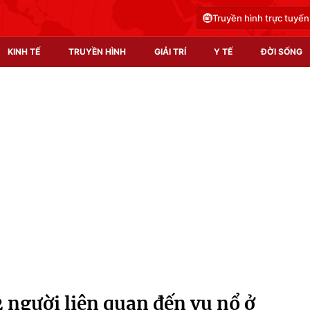
Truyền hình trực tuyến
KINH TẾ
TRUYỀN HÌNH
GIẢI TRÍ
Y TẾ
ĐỜI SỐNG
Pháp luật
Y tế
Truyền hình
Multimedia
Phim VTV
Video
Hậu trường
Shorts video
Nhân vật
Podcast
Khán giả
EMagazine
Giải sao mai
Photo
 người liên quan đến vụ nổ ở
Infographic