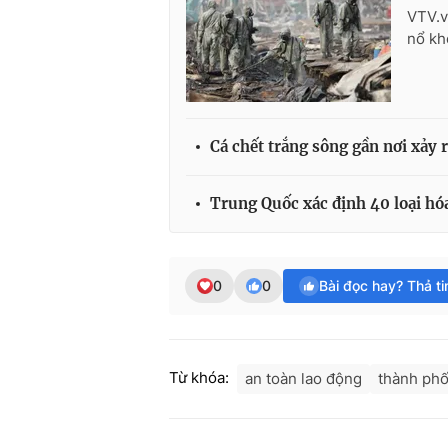
VTV.v
nổ kh
Cá chết trắng sông gần nơi xảy 
Trung Quốc xác định 40 loại hó
0
0
Bài đọc hay? Thả t
Từ khóa:
an toàn lao động
thành ph