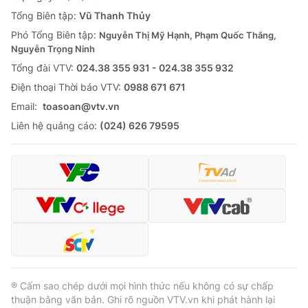
Giao lưu trực tuyến
Sản phẩm
Tổng Biên tập:
Vũ Thanh Thủy
Phó Tổng Biên tập:
Nguyễn Thị Mỹ Hạnh, Phạm Quốc Thắng,
Lịch phát sóng
Thị trường
Nguyễn Trọng Ninh
Tổng đài VTV:
024.38 355 931 - 024.38 355 932
Tư vấn
Ðiện thoại Thời báo VTV:
0988 671 671
Chuyên mục khác
Email:
toasoan@vtv.vn
Emagazine
Podcast
Liên hệ quảng cáo:
(024) 626 79595
Photo
Infographic
Video
Shorts video
VTV Money
VTV Thể thao
VTV Sức khoẻ
Bất động sản
® Cấm sao chép dưới mọi hình thức nếu không có sự chấp
thuận bằng văn bản. Ghi rõ nguồn VTV.vn khi phát hành lại