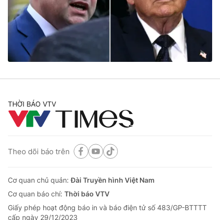
Tin tức
Kinh tế
Thế giới đó đây
Tài chính
Dữ liệu và đời sống
Câu chuyện quốc tế
Thị trường
Truyền hình
Góc doanh nghiệp
Phim VTV
THỜI BÁO VTV
Giải trí
Hậu trường
Điện ảnh
Đời sống
Nhân vật
Âm nhạc
Theo dõi báo trên
Du lịch
Khán giả
Giáo dục
Sao
Làm đẹp
Giải sao mai
Cơ quan chủ quản:
Đài Truyền hình Việt Nam
Tuyển sinh
Công nghệ
Chất lượng cuộc sống
Cơ quan báo chí:
Thời báo VTV
Học trực tuyến
Giấy phép hoạt động báo in và báo điện tử số 483/GP-BTTTT
Hitech Công nghệ tương lai
cấp ngày 29/12/2023