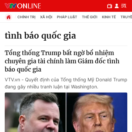
CHÍNH TRỊ
XÃ HỘI
PHÁP LUẬT
THẾ GIỚI
KINH TẾ
TRUYỀ
tình báo quốc gia
Chuyên mục
Tổng thống Trump bất ngờ bổ nhiệm
Chính trị
chuyên gia tài chính làm Giám đốc tình
báo quốc gia
Xã hội
VTV.vn - Quyết định của Tổng thống Mỹ Donald Trump
đang gây nhiều tranh luận tại Washington.
Pháp luật
Y tế
Thế giới