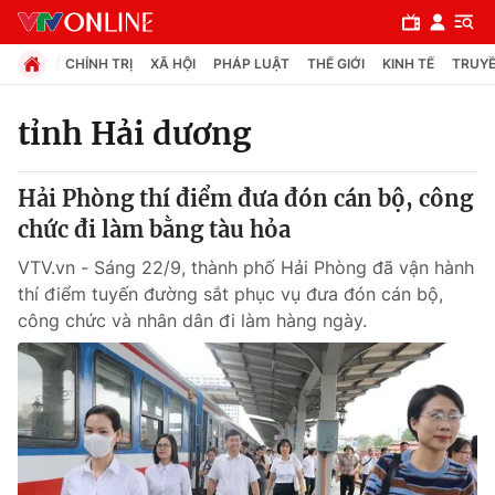
CHÍNH TRỊ
XÃ HỘI
PHÁP LUẬT
THẾ GIỚI
KINH TẾ
TRUYỀ
tỉnh Hải dương
Chuyên mục
Hải Phòng thí điểm đưa đón cán bộ, công
Chính trị
chức đi làm bằng tàu hỏa
VTV.vn - Sáng 22/9, thành phố Hải Phòng đã vận hành
Xã hội
thí điểm tuyến đường sắt phục vụ đưa đón cán bộ,
công chức và nhân dân đi làm hàng ngày.
Pháp luật
Y tế
Thế giới