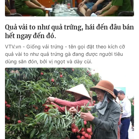
Giấy phép hoạt động báo in và báo điện tử số 483/GP-BTTTT
cấp ngày 29/12/2023
Tổng Biên tập:
Vũ Thanh Thủy
Quả vải to như quả trứng, hái đến đâu bán
Phó Tổng Biên tập:
Nguyễn Thị Mỹ Hạnh, Phạm Quốc Thắng,
hết ngay đến đó.
Nguyễn Trọng Ninh
Tổng đài VTV:
024.38 355 931 - 024.38 355 932
VTV.vn - Giống vải trứng - tên gọi đặt theo kích cỡ
Ðiện thoại Thời báo VTV:
024.66 897 897
quả vài to như quả trứng gà đang được người tiêu
Email:
toasoan@vtv.vn
dùng săn đón, bởi vị ngọt và dày cùi.
Liên hệ quảng cáo:
024-7300.7108