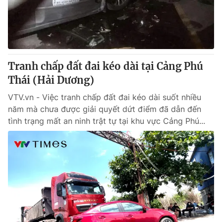
Giao lưu trực tuyến
Sản phẩm
Lịch phát sóng
Thị trường
Tư vấn
Tranh chấp đất đai kéo dài tại Cảng Phú
Chuyên mục khác
Thái (Hải Dương)
Emagazine
Podcast
VTV.vn - Việc tranh chấp đất đai kéo dài suốt nhiều
năm mà chưa được giải quyết dứt điểm đã dẫn đến
Photo
Infographic
tình trạng mất an ninh trật tự tại khu vực Cảng Phú...
Video
Shorts video
VTV Money
VTV Thể thao
VTV Sức khoẻ
Bất động sản