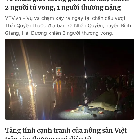
2 người tử vong, 1 người thương nặng
VTV.vn - Vụ va chạm xảy ra ngay tại chân cầu vượt
Thái Quyền thuộc địa bàn xã Nhân Quyền, huyện Bình
Giang, Hải Dương khiến 3 người thương vong.
Tăng tính cạnh tranh của nông sản Việt