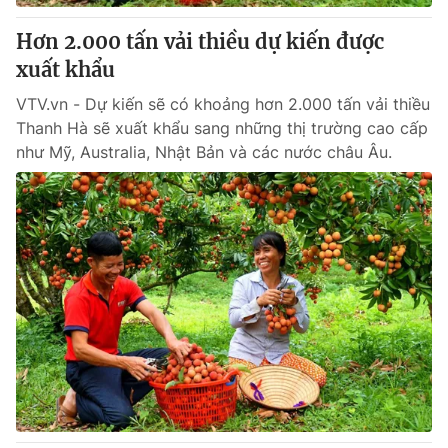
Hơn 2.000 tấn vải thiều dự kiến được
xuất khẩu
VTV.vn - Dự kiến sẽ có khoảng hơn 2.000 tấn vải thiều
Thanh Hà sẽ xuất khẩu sang những thị trường cao cấp
như Mỹ, Australia, Nhật Bản và các nước châu Âu.