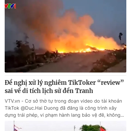
Đề nghị xử lý nghiêm TikToker “review”
sai về di tích lịch sử đền Tranh
VTV.vn - Cơ sở thờ tự trong đoạn video do tài khoản
TikTok @Duc.Hai Duong đã đăng là công trình xây
dựng trái phép, vi phạm hành lang bảo vệ đê, không...