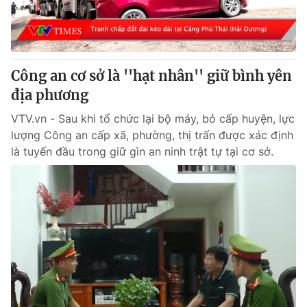
Thị trường 24h
Tấm lòng Việt
VTV4
Vươn mình bằng AI
Công an cơ sở là ''hạt nhân'' giữ bình yên
VTV9
VTV8
địa phương
VTV.vn - Sau khi tổ chức lại bộ máy, bỏ cấp huyện, lực
Liên hệ tòa soạn
English
lượng Công an cấp xã, phường, thị trấn được xác định
là tuyến đầu trong giữ gìn an ninh trật tự tại cơ sở.
THỜI BÁO VTV
Theo dõi báo trên
Cơ quan chủ quản:
Đài Truyền hình Việt Nam
Cơ quan báo chí:
Thời báo VTV