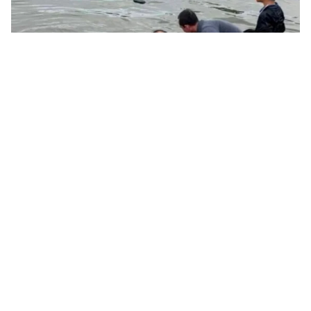
Tin mới
Video
Live
Emagazine
Trang chủ
Miền Bắc cung ứng gần 900.000 tấn sản
phẩm rau củ cho thị trường dịp Tết
VTV.vn - Nhiều mô hình sản xuất rau, củ, quả an toàn
theo hướng nông nghiệp xanh hình thành và ngày
càng mở rộng hơn, hướng tới sự phát triển xanh và...