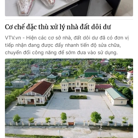
Giấy phép hoạt động báo in và báo điện tử số 483/GP-BTTTT
cấp ngày 29/12/2023
Tổng Biên tập:
Vũ Thanh Thủy
Cơ chế đặc thù xử lý nhà đất dôi dư
Phó Tổng Biên tập:
Nguyễn Thị Mỹ Hạnh, Phạm Quốc Thắng,
Nguyễn Trọng Ninh
VTV.vn - Hiện các cơ sở nhà, đất dôi dư đã có đơn vị
Tổng đài VTV:
024.38 355 931 - 024.38 355 932
tiếp nhận đang được đẩy nhanh tiến độ sửa chữa,
Ðiện thoại Thời báo VTV:
024.66 897 897
chuyển đổi công năng để sớm đưa vào sử dụng.
Email:
toasoan@vtv.vn
Liên hệ quảng cáo:
024-7300.7108