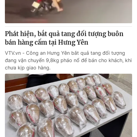
Thị trường 24h
Tấm lòng Việt
VTV4
Vươn mình bằng AI
Phát hiện, bắt quả tang đối tượng buôn
VTV9
VTV8
bán hàng cấm tại Hưng Yên
VTV.vn - Công an Hưng Yên bắt quả tang đối tượng
Liên hệ tòa soạn
English
đang vận chuyển 9,8kg pháo nổ để bán cho khách, khi
chưa kịp giao hàng.
THỜI BÁO VTV
Theo dõi báo trên
Cơ quan chủ quản:
Đài Truyền hình Việt Nam
Cơ quan báo chí:
Thời báo VTV