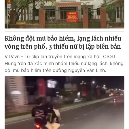
Giao lưu trực tuyến
Sản phẩm
Lịch phát sóng
Thị trường
Tư vấn
Không đội mũ bảo hiểm, lạng lách nhiều
Chuyên mục khác
vòng trên phố, 3 thiếu nữ bị lập biên bản
Emagazine
Podcast
VTV.vn - Từ clip lan truyền trên mạng xã hội, CSGT
Hưng Yên đã xác minh nhóm thiếu nữ lạng lách, không
Photo
Infographic
đội mũ bảo hiểm trên đường Nguyễn Văn Linh.
Video
Shorts video
VTV Money
VTV Thể thao
VTV Sức khoẻ
Bất động sản