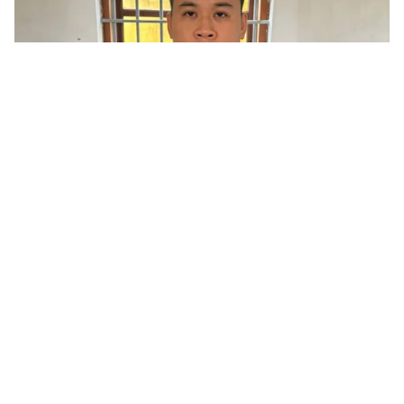
Tin mới
Video
Live
Emagazine
Trang chủ
Đăng ảnh công an lên mạng, một người
dân ở Hưng Yên bị mời làm việc
VTV.vn - Công an xã Hồng Vũ (tỉnh Hưng Yên) phát
hiện, nhắc nhở một người dân đăng tải hình ảnh kèm
nội dung chưa phù hợp liên quan lực lượng công an...