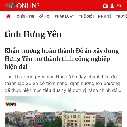
CHÍNH TRỊ
XÃ HỘI
PHÁP LUẬT
THẾ GIỚI
KINH TẾ
TRUYỀ
tỉnh Hưng Yên
Chuyên mục
Khẩn trương hoàn thành Đề án xây dựng
Chính trị
Hưng Yên trở thành tỉnh công nghiệp
hiện đại
Xã hội
Phó Thủ tướng yêu cầu Hưng Yên đẩy nhanh tiến độ
thành lập 36 xã có tiềm năng, định hướng lên phường
Pháp luật
để thực hiện mục tiêu đưa tỷ lệ đơn vị hành chính đô...
Y tế
Thế giới