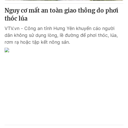
Nguy cơ mất an toàn giao thông do phơi
® Cấm sao chép dưới mọi hình thức nếu không có sự chấp
thóc lúa
thuận bằng văn bản. Ghi rõ nguồn VTV.vn khi phát hành lại
thông tin từ website này.
VTV.vn - Công an tỉnh Hưng Yên khuyến cáo người
dân không sử dụng lòng, lề đường để phơi thóc, lúa,
rơm rạ hoặc tập kết nông sản.