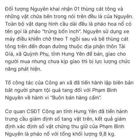
Đối tượng Nguyên khai nhận 01 thùng cát tông và
những vật chứa bên trong nói trên đều là của Nguyên.
Toàn bộ vật dạng hình cầu dài đều là pháo hoa nổ có
THỜI BÁO VTV
tên gọi là pháo "trứng bốn inch". Nguyên sử dụng xe
máy điều khiển chở theo T ngồi sau và bê thùng cát
tông trên đến đoạn đường thuộc địa phận thôn Tài
Giá, xã Quỳnh Phụ, tỉnh Hưng Yên để bán, giao cho
Theo dõi báo trên
người mua nhưng chưa kịp giao thì bị lực lượng chức
năng phát hiện.
Cơ quan chủ quản:
Đài Truyền hình Việt Nam
Tổ công tác của Công an xã đã tiến hành lập biên bản
Cơ quan báo chí:
Thời báo VTV
bắt người phạm tội quả tang đối với Phạm Bình
Giấy phép hoạt động báo in và báo điện tử số 483/GP-BTTTT
Nguyên về hành vi “Buôn bán hàng cấm”.
cấp ngày 29/12/2023
Cơ quan CSĐT Công an tỉnh Hưng Yên đã tiến hành
Tổng Biên tập:
Vũ Thanh Thủy
trưng cầu giám định số tang vật trên, kết quả giám
Phó Tổng Biên tập:
Nguyễn Thị Mỹ Hạnh, Phạm Quốc Thắng,
định xác định số vật chứng thu giữ của Phạm Bình
Nguyễn Trọng Ninh
Nguyên là pháo nổ với tổng khối lượng 9,8 kg.
Tổng đài VTV:
024.38 355 931 - 024.38 355 932