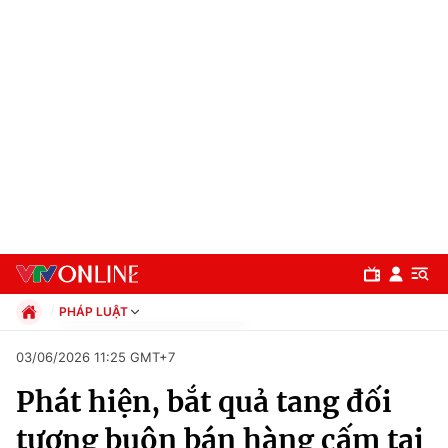
PHÁP LUẬT
Chính trị
03/06/2026 11:25 GMT+7
Xã hội
Phát hiện, bắt quả tang đối
Pháp luật
Chuyên mục
Kinh tế
tượng buôn bán hàng cấm tại
Thể thao