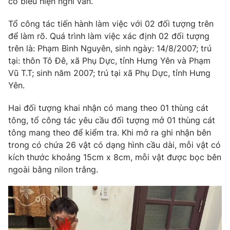
có biểu hiện nghi vấn.
Phim VTV
Giải trí
Hậu trường
Tổ công tác tiến hành làm việc với 02 đối tượng trên
Điện ảnh
để làm rõ. Quá trình làm việc xác định 02 đối tượng
Đời sống
Nhân vật
trên là: Phạm Bình Nguyên, sinh ngày: 14/8/2007; trú
Âm nhạc
tại: thôn Tô Đê, xã Phụ Dực, tỉnh Hưng Yên và Phạm
Du lịch
Khán giả
Giáo dục
Vũ T.T; sinh năm 2007; trú tại xã Phụ Dực, tỉnh Hưng
Sao
Làm đẹp
Giải sao mai
Yên.
Tuyển sinh
Công nghệ
Chất lượng cuộc sống
Hai đối tượng khai nhận có mang theo 01 thùng cát
Học trực tuyến
tông, tổ công tác yêu cầu đối tượng mở 01 thùng cát
Hitech Công nghệ tương lai
Giao lưu trực tuyến
tông mang theo để kiểm tra. Khi mở ra ghi nhận bên
Sản phẩm
trong có chứa 26 vật có dạng hình cầu dài, mỗi vật có
kích thước khoảng 15cm x 8cm, mỗi vật được bọc bên
Lịch phát sóng
Thị trường
ngoài bằng nilon trắng.
Tư vấn
Chuyên mục khác
Emagazine
Podcast