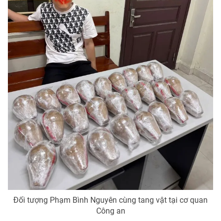
Photo
Infographic
Video
Shorts video
VTV Money
VTV Thể thao
VTV Sức khoẻ
Bất động sản
Thị trường 24h
Tấm lòng Việt
VTV4
Vươn mình bằng AI
VTV9
VTV8
Đối tượng Phạm Bình Nguyên cùng tang vật tại cơ quan
Công an
Liên hệ tòa soạn
English