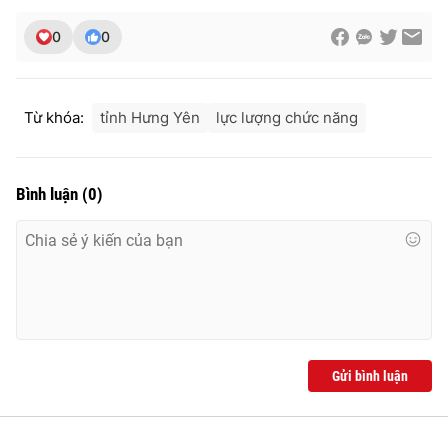
Ðiện thoại Thời báo VTV:
024.66 897 897
0
0
Email:
toasoan@vtv.vn
Liên hệ quảng cáo:
024-7300.7108
Từ khóa:
tỉnh Hưng Yên
lực lượng chức năng
Bình luận
(
0
)
® Cấm sao chép dưới mọi hình thức nếu không có sự chấp
thuận bằng văn bản. Ghi rõ nguồn VTV.vn khi phát hành lại
Gửi bình luận
thông tin từ website này.