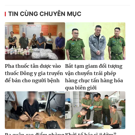
TIN CÙNG CHUYÊN MỤC
Pha thuốc tân dược vào
Bắt tạm giam đối tượng
thuốc Đông y gia truyền
vận chuyển trái phép
để bán cho người bệnh
hàng chục tấn hàng hóa
qua biên giới
Ra quân cao điểm phòng
Khởi tố bác sĩ “dởm”