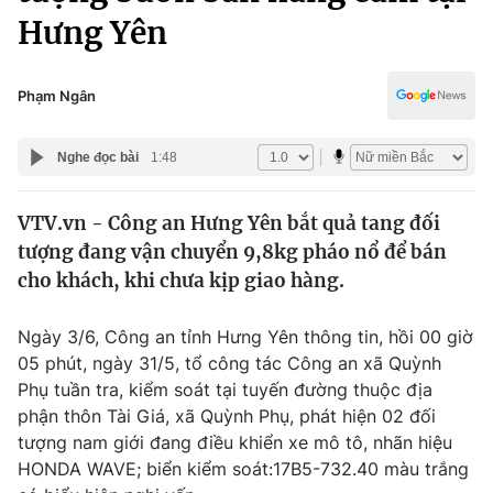
Chính trị
Hưng Yên
Truyền hình
Văn hóa - Giải trí
Xã hội
Y tế
Phạm Ngân
Đời sống
Pháp luật
Công nghệ
Nghe đọc bài
1:48
Giáo dục
Y tế
VTV.vn - Công an Hưng Yên bắt quả tang đối
tượng đang vận chuyển 9,8kg pháo nổ để bán
Thế giới
cho khách, khi chưa kịp giao hàng.
Tin tức
Kinh tế
Ngày 3/6, Công an tỉnh Hưng Yên thông tin, hồi 00 giờ
Thế giới đó đây
05 phút, ngày 31/5, tổ công tác Công an xã Quỳnh
Tài chính
Dữ liệu và đời sống
Phụ tuần tra, kiểm soát tại tuyến đường thuộc địa
Câu chuyện quốc tế
Thị trường
phận thôn Tài Giá, xã Quỳnh Phụ, phát hiện 02 đối
tượng nam giới đang điều khiển xe mô tô, nhãn hiệu
Truyền hình
Góc doanh nghiệp
HONDA WAVE; biển kiểm soát:17B5-732.40 màu trắng